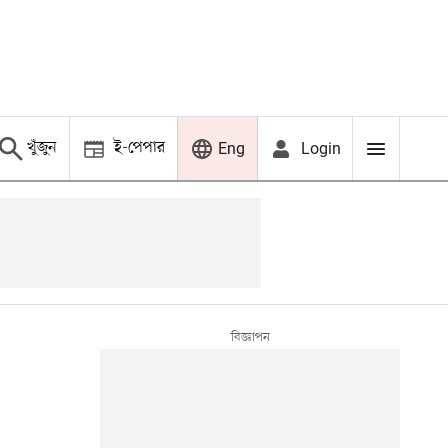
খুঁজুন
ই-পেপার
Login
Eng