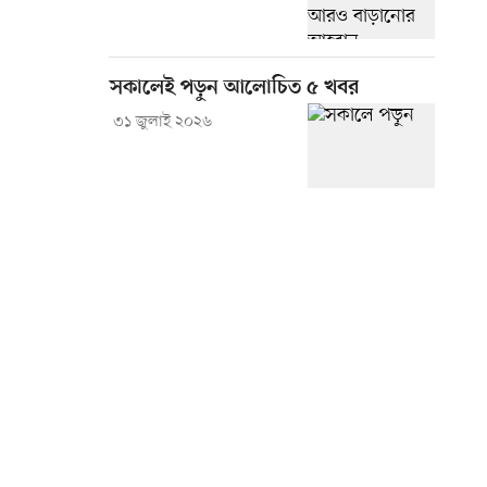
সকালেই পড়ুন আলোচিত ৫ খবর
৩১ জুলাই ২০২৬