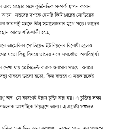
দেন এবং মস্কোর সঙ্গে কূটনৈতিক সম্পর্ক স্থাপন করেন।
 সামনে আসে। সত্তরের দশকে হেনরি কিসিঞ্জারের সোভিয়েত
র ডানপন্থী মহলে তীব্র সমালোচনার মুখে পড়ে। তাদের
স্থান আরও শক্তিশালী হচ্ছে।
তভাবে আমেরিকা সোভিয়েত ইউনিয়নের বিরোধী হলেও
িয়ন্ত্রণের মতো কিছু বিষয়ে তাদের সঙ্গে সমঝোতা অপরিহার্য।
িফলন দেখা যায় প্রেসিডেন্ট বারাক ওবামার সময়ে। ওবামা
যবস্থা থাকলে ভালো হতো, কিন্তু বাস্তবে এ সরকারকেই
অস্ত্র। সে কারণেই ইরান চুক্তি করা হয়। এ চুক্তির লক্ষ্য
পজ্জনক অংশটিকে নিয়ন্ত্রণে আনা। এ প্রচেষ্টা সফলও
 চুক্তির মূল্য ছিল অন্য জায়গায়। তাদের মতে, এর মাধ্যমে