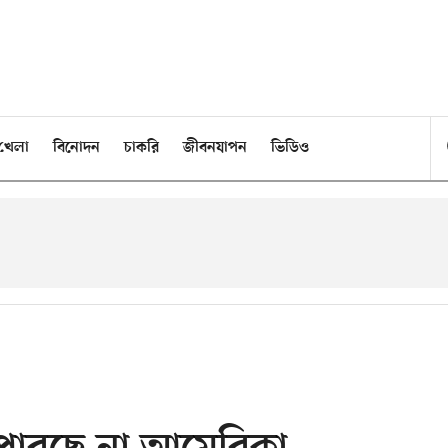
খেলা
বিনোদন
চাকরি
জীবনযাপন
ভিডিও