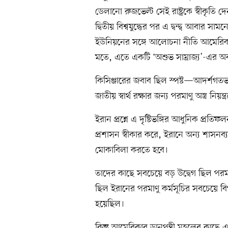
ডেলানো রুজভেল্ট সেই রাষ্ট্রকে স্বীকৃতি 
দ্বিতীয় বিশ্বযুদ্ধের পর এ দ্বন্দ্ব আবার
ইউনিয়নের সঙ্গে আলোচনা নীতি আমেরিকা
মতে, এতে একটি ‘অশুভ সাম্রাজ্য’-এর অব
কিসিঞ্জারের জবাব ছিল স্পষ্ট—আদর্শগ
জাতীয় স্বার্থ রক্ষার জন্য পরমাণু অস্ত্র ন
ইরান প্রশ্নে এ দৃষ্টিভঙ্গির আধুনিক প্রত
প্রশাসন স্বীকার করে, ইরানে অন্য শাসনব্
মোকাবিলা করতে হবে।
তাদের কাছে সবচেয়ে বড় উদ্বেগ ছিল পরমাণু 
ছিল ইরানের পরমাণু কর্মসূচির সবচেয়ে বি
হয়েছিল।
কিন্তু আমেরিকার ডানপন্থী মহলের কাছে এ