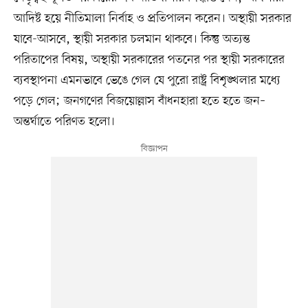
আদিষ্ট হয়ে নীতিমালা নির্বাহ ও প্রতিপালন করেন। অস্থায়ী সরকার
যাবে-আসবে, স্থায়ী সরকার চলমান থাকবে। কিন্তু অত্যন্ত
পরিতাপের বিষয়, অস্থায়ী সরকারের পতনের পর স্থায়ী সরকারের
ব্যবস্থাপনা এমনভাবে ভেঙে গেল যে পুরো রাষ্ট্র বিশৃঙ্খলার মধ্যে
পড়ে গেল; জনগণের বিজয়োল্লাস বাঁধনহারা হতে হতে জন–
অন্তর্ঘাতে পরিণত হলো।