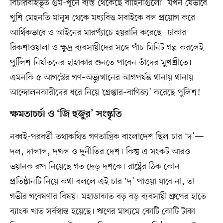
বিচারবহির্ভূত গুম-খুনে ব্যস্ত থেকেছে বাহিনীগুলো। যখন যেভাবে
খুশি মেহনতি মানুষ থেকে মধ্যবিত্ত সবাইকে বল প্রয়োগ করে
আর্থিকভাবে ও আইনের মারপ্যাঁচে হয়রানি করেছে। ঢাকার
রিকশাওয়ালা ও ক্ষুদ্র ব্যবসায়ীদের সঙ্গে পাঁচ মিনিট গল্প করলেই
পুলিিশ নির্যাতনের হাহাকার শুনতে পাবেন তাঁদের মুখশ্রীতে।
এমনকি ৫ আগস্টের গণ–অভ্যুত্থানের আগপর্যন্ত থানায় থানায়
আন্দোলনকারীদের ধরে নিয়ে ‘গ্রেপ্তার–বাণিজ্য’ করেছে পুলিশ!
ক্ষমতাচর্চা ও ‘জি হুজুর’ সংস্কৃতি
নব্বই-পরবর্তী তথাকথিত গণতান্ত্রিক বাংলাদেশ ছিল চার ‘দ’—
দল, দালাল, দখল ও দুর্নীতির দেশ। কিন্তু এ সংকট আরও
ভয়ানক রূপ নিয়েছে গত দেড় দশকে। রাষ্ট্রের ঠিক কোন
প্রতিষ্ঠানটি নিয়ে কথা বললে এই চার ‘দ’ পাওয়া যাবে না, তা
গভীর গবেষণার বিষয়। মহাডাকাত বড় বড় ব্যবসায়ী গ্রুপের হাতে
ব্যাংক খাত সর্বস্বান্ত হয়েছে। ঋণের মাধ্যমে কোটি কোটি টাকা