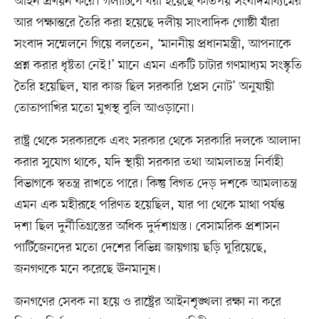
আইন প্রণয়ন করে। গলাটিপে ধরা হয়েছে কতিপয় সংবাদমাধ্যমের
আর পক্ষান্তরে তৈরি করা হয়েছে দলীয় সাংবাদিক গোষ্ঠী যাঁরা
সংবাদ সম্মেলনে গিয়ে বলতেন, ‘মাননীয় প্রধানমন্ত্রী, আপনাকে
প্রশ্ন করার ধৃষ্টতা নেই!’ মানে এমন একটি চাটার গণমাধ্যম সংস্কৃতি
তৈরি হয়েছিল, যার কাজ ছিল সরকারি ‘প্রেস নোট’ অনুযায়ী
তোতাপাখির মতো মুখস্থ বুলি আওড়ানো।
রাষ্ট্র থেকে সরকারকে এবং সরকার থেকে সরকারি দলকে আলাদা
করার সুযোগ থাকে, যদি স্থায়ী সরকার তথা আমলাতন্ত্র নির্বাহী
বিভাগকে স্বতন্ত্র রাখতে পারে। কিন্তু বিগত দেড় দশকে আমলাতন্ত্র
এমন এক মহীরূহে পরিণত হয়েছিল, যার পা থেকে মাথা পর্যন্ত
দশা ছিল দুর্নীতিগ্রস্তের অধিক দুর্দশাগ্রস্ত। বেসামরিক প্রশাসন
পার্টিজেনদের মতো দেশের বিভিন্ন জায়গায় ছড়ি ঘুরিয়েছে,
জনগণকে মনে করেছে ঊনমানুষ।
জনগণের সেবক না হয়ে ও রাষ্ট্রের আইনশৃঙ্খলা রক্ষা না করে