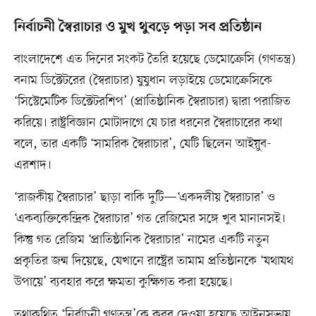
নির্বাচনী স্বৈরাচার ও মুখ থুবড়ে পড়া সব প্রতিষ্ঠান
বাংলাদেশে এত দিনের সংকট তৈরি হয়েছে ডেমোক্রেসি (গণতন্ত্র)
বনাম ডিক্টেটরের (স্বৈরাচার) যুযুধান লড়াইয়ে ডেমোক্রেসিকে
‘সিস্টেমেটিক ডিক্টেটরশিপ’ (প্রাতিষ্ঠানিক স্বৈরাচার) দ্বারা পরাজিত
করিয়ে। রাষ্ট্রবিজ্ঞান মোটাদাগে যে চার ধরনের স্বৈরাচারের কথা
বলে, তার একটি ‘সামরিক স্বৈরাচার’, যেটি ছিলেন আইয়ুব-
এরশাদ।
‘রাজকীয় স্বৈরাচার’ ছাড়া বাকি দুটি—‘একদলীয় স্বৈরাচার’ ও
‘একব্যক্তিকেন্দ্রিক স্বৈরাচার’ গত রেজিমের সঙ্গে খুব মানানসই।
কিন্তু গত রেজিম ‘প্রাতিষ্ঠানিক স্বৈরাচার’ নামের একটি নতুন
প্রকৃতির জন্ম দিয়েছে, যেখানে রাষ্ট্রের তামাম প্রতিষ্ঠানকে ‘যথাযথ
উপায়ে’ ব্যবহার করে ক্ষমতা কুক্ষিগত করা হয়েছে।
তথাকথিত ‘নির্বাচনী গণতন্ত্র’কে কবর দেওয়া হয়েছে আইনসভায়