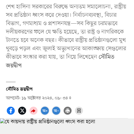
শেখ হাসিনা সরকারের বিরুদ্ধে অন্যতম সমালোচনা, রাষ্ট্রীয়
সব প্রতিষ্ঠান ধ্বংস করে দেওয়া। নির্বাচনব্যবস্থা, বিচার
বিভাগ, গণমাধ্যম ও প্রশাসনযন্ত্র—সব কিছুর চরমভাবে
দলীয়করণের ফলে যে ক্ষতি হয়েছে, তা রাষ্ট্র ও নাগরিককে
টানতে হবে অনেক বছর। কীভাবে রাষ্ট্রীয় প্রতিষ্ঠানগুলো মুখ
থুবড়ে পড়ল এবং জুলাই অভ্যুত্থানের আকাঙ্ক্ষায় সেগুলোর
কীভাবে সংস্কার করা যায়, তা নিয়ে লিখেছেন
সৌমিত
জয়দ্বীপ
সৌমিত জয়দ্বীপ
আপডেট: ১৯ অক্টোবর ২০২৪, ০৯: ৩৪