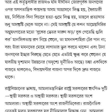
আর এই কর্তৃত্ববাদীর রাজদণ্ড যদি দীর্ঘদিন জোরপূর্বক জনগণের
ওপর অগণতান্ত্রিক কায়দায় অসম আগ্রাসনে লিপ্ত হয়, স্বৈরাচারী
হয়, নির্বিচার-বিনা বিচারে হত্যা-গুমে লিপ্ত হয়, তাহলে প্রত্যাঘাত
শুধু অসন্তুষ্টি থেকে আসে না। সেই অসন্তুষ্টি যে কখন আগ্নেয়গিরির
অগ্নু্যৎপাতের মতো ‘বুকের ভেতর দারুণ ঝড়/ বুক পেতেছি গুলি
কর’ মানসিকতায় রূপ নিয়ে ফেলে, তা মসনদশাহিরা টের পান না;
বরং তাঁরা মসনদের মোহে লাগাতার ভুল করতে থাকেন এবং টানা
জনগণের ইচ্ছার বিরুদ্ধে যেতে যেতে এতটাই ক্ষুব্ধ করে ফেলেন যে
যাবতীয় দৃশ্যমান উন্নয়নের (অদৃশ্যে দুর্নীতিও আছে) ডঙ্কা একদিকে
বাজতে থাকলেও, বিদায়ঘণ্টার বাজনা অপর দিকে দ্রুত বাজতে
থাকে।
রাষ্ট্রবিজ্ঞানের ভাষায়, আমলাতন্ত্রনির্ভর রাষ্ট্রে সরকারের হৃৎপিণ্ড দুটি
—স্থায়ী সরকার ও অস্থায়ী সরকার। স্থায়ী সরকারের অংশ
আমলারা। অস্থায়ী সরকারের অংশ রাজনীতিকেরা। রাজনৈতিক
নেতৃত্বই মূলত সরকারের সব নীতিমালার সিদ্ধান্ত নেন, আমলারা