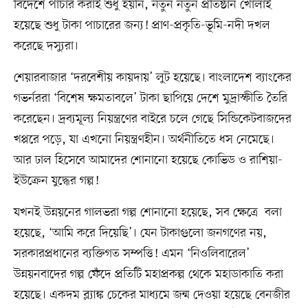
বিদেশে পাচার করাই শুধু হয়নি, নতুন নতুন প্রতিষ্ঠান খোলাই
হয়েছে শুধু টাকা পাচারের জন্য! প্রাণ-প্রকৃতি-ভূমি-নদী দখল
করেছে দস্যুরা।
শেয়ারবাজার ‘দরবেশীয় কায়দায়’ লুট হয়েছে। বাংলাদেশ ব্যাংকের
গভর্নররা ‘বিশেষ ক্ষমতাবলে’ টাকা ছাপিয়ে দেশে মুদ্রাস্ফীতি তৈরি
করেছেন। দ্রব্যমূল্য নিয়ন্ত্রণের বাইরে চলে গেছে সিন্ডিকেটবাজদের
খপ্পরে পড়ে, যা এখনো নিয়ন্ত্রণহীন। অর্থনীতিতে ধস নেমেছে।
আর ঢাল হিসেবে আমাদের শোনানো হয়েছে কোভিড ও রাশিয়া-
ইউক্রেন যুদ্ধের গল্প!
যখনই উন্নয়নের গালভরা গল্প শোনানো হয়েছে, সব ক্ষেত্রে বলা
হয়েছে, ‘আমি করে দিয়েছি’। যেন টাকাগুলো জনগণের নয়,
সরকারপ্রধানের ব্যক্তিগত সম্পত্তি! এমন ‘নিওলিবারেল’
উন্নয়নবাদের গল্প ফেঁদে প্রতিটি মহাপ্রকল্প থেকে মহাডাকাতি করা
হয়েছে। একদম ব্ল্যাঙ্ক চেকের মাধ্যমে জন্ম দেওয়া হয়েছে বেনজীর