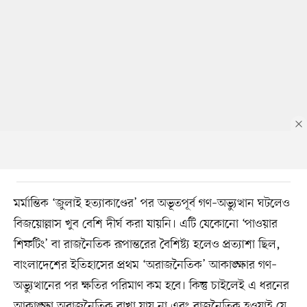
মর্মান্তিক ‘জুলাই হত্যাকাণ্ডের’ পর অভূতপূর্ব গণ–অভ্যুত্থান ঘটলেও
বিজয়োল্লাস খুব বেশি দীর্ঘ করা যায়নি। এটি যেকোনো ‘পাওয়ার
শিফটিং’ বা রাজনৈতিক রূপান্তরের বৈশিষ্ট্য হলেও প্রত্যাশা ছিল,
বাংলাদেশের ইতিহাসের প্রথম ‘অরাজনৈতিক’ আকাঙ্ক্ষার গণ–
অভ্যুত্থানের পর ক্ষতির পরিমাণ কম হবে। কিন্তু চাইলেই এ ধরনের
আকাঙ্ক্ষা অরাজনৈতিক রাখা যায় না এবং রাজনৈতিক হওয়াই যে