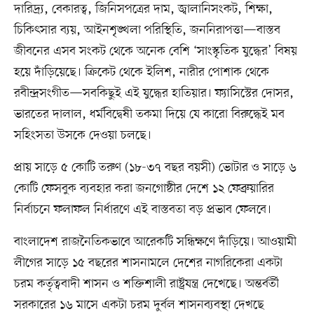
দারিদ্র্য, বেকারত্ব, জিনিসপত্রের দাম, জ্বালানিসংকট, শিক্ষা,
চিকিৎসার ব্যয়, আইনশৃঙ্খলা পরিস্থিতি, জননিরাপত্তা—বাস্তব
জীবনের এসব সংকট থেকে অনেক বেশি ‘সাংস্কৃতিক যুদ্ধের’ বিষয়
হয়ে দাঁড়িয়েছে। ক্রিকেট থেকে ইলিশ, নারীর পোশাক থেকে
রবীন্দ্রসংগীত—সবকিছুই এই যুদ্ধের হাতিয়ার। ফ্যাসিস্টের দোসর,
ভারতের দালাল, ধর্মবিদ্বেষী তকমা দিয়ে যে কারো বিরুদ্ধেই মব
সহিংসতা উসকে দেওয়া চলছে।
প্রায় সাড়ে ৫ কোটি তরুণ (১৮-৩৭ বছর বয়সী) ভোটার ও সাড়ে ৬
কোটি ফেসবুক ব্যবহার করা জনগোষ্ঠীর দেশে ১২ ফেব্রুয়ারির
নির্বাচনে ফলাফল নির্ধারণে এই বাস্তবতা বড় প্রভাব ফেলবে।
বাংলাদেশ রাজনৈতিকভাবে আরেকটি সন্ধিক্ষণে দাঁড়িয়ে। আওয়ামী
লীগের সাড়ে ১৫ বছরের শাসনামলে দেশের নাগরিকেরা একটা
চরম কর্তৃত্ববাদী শাসন ও শক্তিশালী রাষ্ট্রযন্ত্র দেখেছে। অন্তর্বর্তী
সরকারের ১৬ মাসে একটা চরম দুর্বল শাসনব্যবস্থা দেখছে