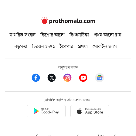
নাগরিক সংবাদ
কিশোর আলো
বিজ্ঞানচিন্তা
প্রথম আলো ট্রাস্ট
বন্ধুসভা
চিরন্তন ১৯৭১
ইপেপার
প্রথমা
মোবাইল ভ্যাস
অনুসরণ করুন
মোবাইল অ্যাপস ডাউনলোড করুন