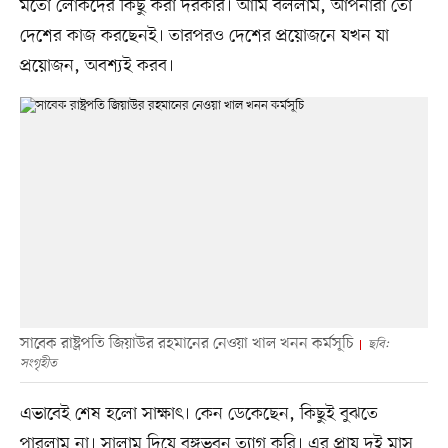
মতো লোকদের কিছু করা দরকার। আমি বললাম, আপনারা তো
দেশের কাজ করছেনই। তারপরও দেশের প্রয়োজনে যখন যা
প্রয়োজন, অবশ্যই করব।
সাবেক রাষ্ট্রপতি জিয়াউর রহমানের নেওয়া খাল খনন কর্মসূচি
ছবি:
সংগৃহীত
এভাবেই শেষ হলো সাক্ষাৎ। কেন ডেকেছেন, কিছুই বুঝতে
পারলাম না। সালাম দিয়ে বঙ্গভবন ত্যাগ করি। এর প্রায় দুই মাস