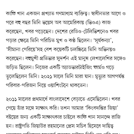
কাফি খান একজন প্রখ্যাত গণমাধ্যম ব্যক্তিত্ব। স্বাধীনতার আগে ও
পরে বহু বছর তিনি ভয়েস অব আমেরিকায় (ভিওএ) কাজ
করেছেন, খবর পড়েছেন। দেশের রেডিও-টেলিভিশনেও খবর
পড়ার ক্ষেত্রে তিনি পরিচিত মুখ ও কণ্ঠ ছিলেন। ‘সূর্যকন্যা’,
‘সীমানা পেরিয়ে’সহ বেশ কয়েকটি চলচ্চিত্রে তিনি অভিনয়ও
করেছেন। বহুমুখী প্রতিভার সুদর্শন এই মানুষ লেখালেখির সঙ্গেও
জড়িত ছিলেন। নিজের একটি অ্যাডভারটাইজিং ফার্মও গড়ে
তুলেছিলেন তিনি। ২০২১ সালে তিনি মারা যান। মৃত্যুর আগপর্যন্ত
পরিবার-পরিজন নিয়ে ওয়াশিংটনে থাকতেন।
২০১১ সালের প্রথমার্ধে বাংলাদেশে বেড়াতে এসেছিলেন। খবর
পেয়ে তাঁর সঙ্গে সাক্ষাৎ করি। তখন আমার ‘কিংবদন্তির জিয়া’
বইয়ের জন্য একটি সাক্ষাৎকার চাইলে কাফি খান সানন্দে রাজি
হন। রাষ্ট্রপতি জিয়াউর রহমানের প্রেস সচিব হিসেবে দায়িত্ব