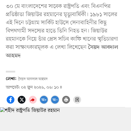
৩০ মে বাংলাদেশের সাবেক রাষ্ট্রপতি এবং বিএনপির
প্রতিষ্ঠাতা জিয়াউর রহমানের মৃত্যুবার্ষিকী। ১৯৮১ সালের
এই দিনে চট্টগ্রাম সার্কিট হাউসে সেনাবাহিনীর কিছু
বিপথগামী সদস্যের হাতে তিনি নিহত হন। জিয়াউর
রহমানকে নিয়ে তাঁর প্রেস সচিব কাফি খানের স্মৃতিচারণা
করা সাক্ষাৎকারমূলক এ লেখা লিখেছেন
সৈয়দ আবদাল
আহমদ
লেখা:
সৈয়দ আবদাল আহমদ
আপডেট: ০২ জুন ২০২৬, ০৬: ১০