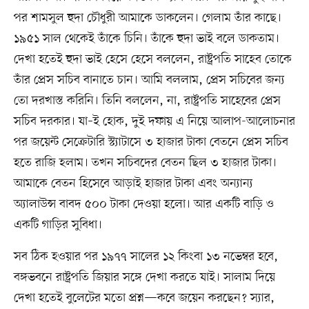
পর শামসুল হুদা চৌধুরী আমাকে ডাকলেন। গেলাম তাঁর কাছে।
১৯৫১ সাল থেকেই তাঁকে চিনি। তাঁকে হুদা ভাই বলে ডাকতাম।
দেখা হতেই হুদা ভাই হেসে হেসে বললেন, রাষ্ট্রপতি সাহেব তোকে
তাঁর প্রেস সচিব বানাতে চান। আমি বললাম, প্রেস সচিবের জন্য
তো দরখাস্ত করিনি। তিনি বললেন, না, রাষ্ট্রপতি সাহেবের প্রেস
সচিব দরকার। যা–ই হোক, দুই দফায় এ নিয়ে আলাপ-আলোচনার
পর জয়েন্ট সেক্রেটারি স্ট্যাটাসে ৩ হাজার টাকা বেতনে প্রেস সচিব
হতে রাজি হলাম। তখন সচিবদের বেতন ছিল ৩ হাজার টাকা।
আমাকে বেতন হিসেবে আড়াই হাজার টাকা এবং অন্যান্য
অ্যালাউন্স বাবদ ৫০০ টাকা দেওয়া হলো। আর একটি বাড়ি ও
একটি গাড়ির সুবিধা।
সব ঠিক হওয়ার পর ১৯৭৭ সালের ১২ কিংবা ১৩ নভেম্বর হবে,
বঙ্গভবনে রাষ্ট্রপতি জিয়ার সঙ্গে দেখা করতে যাই। সালাম দিয়ে
দেখা হতেই বুলেটের মতো প্রশ্ন—কবে জয়েন করছেন? স্যার,