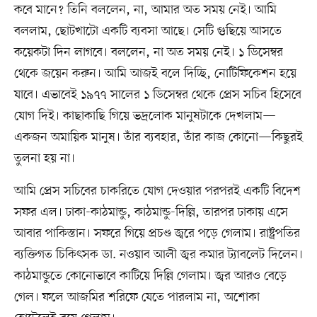
কবে মানে? তিনি বললেন, না, আমার অত সময় নেই। আমি
বললাম, ছোটখাটো একটি ব্যবসা আছে। সেটি গুছিয়ে আসতে
কয়েকটা দিন লাগবে। বললেন, না অত সময় নেই। ১ ডিসেম্বর
থেকে জয়েন করুন। আমি আজই বলে দিচ্ছি, নোটিফিকেশন হয়ে
যাবে। এভাবেই ১৯৭৭ সালের ১ ডিসেম্বর থেকে প্রেস সচিব হিসেবে
যোগ দিই। কাছাকাছি গিয়ে ভদ্রলোক মানুষটাকে দেখলাম—
একজন অমায়িক মানুষ। তাঁর ব্যবহার, তাঁর কাজ কোনো—কিছুরই
তুলনা হয় না।
আমি প্রেস সচিবের চাকরিতে যোগ দেওয়ার পরপরই একটি বিদেশ
সফর এল। ঢাকা-কাঠমান্ডু, কাঠমান্ডু-দিল্লি, তারপর ঢাকায় এসে
আবার পাকিস্তান। সফরে গিয়ে প্রচণ্ড জ্বরে পড়ে গেলাম। রাষ্ট্রপতির
ব্যক্তিগত চিকিৎসক ডা. নওয়াব আলী জ্বর কমার ট্যাবলেট দিলেন।
কাঠমান্ডুতে কোনোভাবে কাটিয়ে দিল্লি গেলাম। জ্বর আরও বেড়ে
গেল। ফলে আজমির শরিফে যেতে পারলাম না, অশোকা