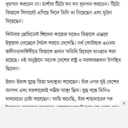
ধূমপান করতেন না। মার্শাল টিটো ঘন ঘন ধূমপান করতেন। টিটো
জিয়াকে সিগারেট এগিয়ে দিলে তিনি তা নিয়েছেন এবং দুটান
দিয়েছেন।
কিউবার প্রেসিডেন্ট ফিদেল কাস্ত্রোর সঙ্গেও জিয়াকে এভাবে
ইকুয়াল লেভেলে বৈঠক করতে দেখেছি। নর্থ কোরিয়ার ৩০তম
স্বাধীনতাবার্ষিকীতে জিয়াকে প্রধান অতিথি হিসেবে দাওয়াত করা
হয়েছে। ওই অনুষ্ঠানে অনেক দেশের রাষ্ট্র ও সরকারপ্রধান উপস্থিত
ছিলেন।
ইরান-ইরাক যুদ্ধে জিয়া মধ্যস্থতা করেছেন। তাঁর ওপর দুই দেশের
জনগণ এবং সরকারেরই গভীর আস্থা ছিল। যুদ্ধ বন্ধে তিনিও
সাধ্যমতো চেষ্টা করেছেন। আমি শুনেছি, তাঁর শাহাদাতের পর
ইরাকের লোকজন বলেছেন, আমাদের যুদ্ধটা মনে হয় থেমে যেত,
জিয়ার মৃত্যুতে এখন এটা অনিশ্চিত।
By using this site, you agree to our
Privacy Policy
.
OK