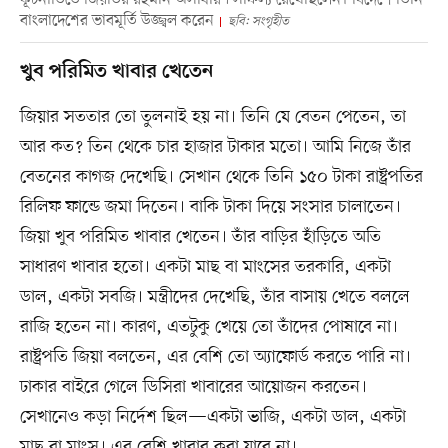
বাংলাদেশের ভাবমূর্তি উজ্জ্বল করেন
ছবি: সংগৃহীত
খুব পরিমিত খাবার খেতেন
জিয়ার সততার তো তুলনাই হয় না। তিনি যে বেতন পেতেন, তা
আর কত? তিন থেকে চার হাজার টাকার মতো। আমি নিজে তাঁর
বেতনের কাগজ দেখেছি। সেখান থেকে তিনি ১৫০ টাকা রাষ্ট্রপতির
রিলিফ ফান্ডে জমা দিতেন। বাকি টাকা দিয়ে সংসার চালাতেন।
জিয়া খুব পরিমিত খাবার খেতেন। তাঁর বাড়ির হাঁড়িতে অতি
সাধারণ খাবার হতো। একটা মাছ বা মাংসের তরকারি, একটা
ডাল, একটা সবজি। মন্ত্রীদের দেখেছি, তাঁর বাসায় খেতে বললে
রাজি হতেন না। কারণ, এতটুকু খেয়ে তো তাঁদের পোষাবে না।
রাষ্ট্রপতি জিয়া বলতেন, এর বেশি তো অ্যাফোর্ড করতে পারি না।
ঢাকার বাইরে গেলে ডিসিরা খাবারের আয়োজন করতেন।
সেখানেও কড়া নির্দেশ ছিল—একটা ভাজি, একটা ডাল, একটা
মাছ বা মাংস। এর বেশি খাবার করা যাবে না।