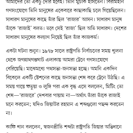
আমাদের তো একটু দেরি হবেই। তিনি মুচকি হাসতেন। বিরামহীন
গণসংযোগে তিনি মানুষের একেবারে কাছাকাছি চলে গিয়েছিলেন।
সাধারণ মানুষের কাছে তাঁর ছিল ‘রাজার’ আসন। সাধারণ মানুষ
তাঁকে ‘রাজাই’ বলত। তবে সেই ‘রাজা’ ছিল অতি সাধারণ। দেশের
সাধারণ মানুষের কল্যাণ নিয়েই ছিল তাঁর কাজকর্ম।
একটা ঘটনা শুনুন। ১৯৭৮ সালে রাষ্ট্রপতি নির্বাচনের সময় খুলনা
থেকে জগন্নাথগঞ্জঘাট এলাকায় আমরা ট্রেনে গণসংযোগে
বেরিয়েছি। মাঝেমধ্যে পথসভা-জনসভা হচ্ছে। অমনি একদিন
বিকেলে একটি স্টেশনের কাছে জনসভা শেষ করে ট্রেনে উঠছি। এ
সময় গায়ে ফতুয়া ও লুঙ্গি পরা এক বৃদ্ধ এসে বললেন, মিটিং তো
শেষ—‘রাজারে’ দেখবার পায়াম না—অর্থাৎ তাঁরা তাঁকে রাজাই
মনে করতেন; যদিও জিয়াউর রহমান এ শব্দগুলো পছন্দ করতেন
না।
কাফি খান বললেন, স্বজনপ্রীতি শব্দটা রাষ্ট্রপতি জিয়ার অভিধানে