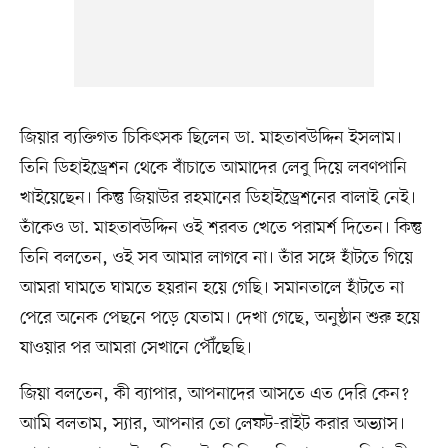
জিয়ার ব্যক্তিগত চিকিৎসক ছিলেন ডা. মাহতাবউদ্দিন ইসলাম।
তিনি ডিহাইড্রেশন থেকে বাঁচাতে আমাদের লেবু দিয়ে লবণপানি
খাইয়েছেন। কিন্তু জিয়াউর রহমানের ডিহাইড্রেশনের বালাই নেই।
তাঁকেও ডা. মাহতাবউদ্দিন ওই শরবত খেতে পরামর্শ দিতেন। কিন্তু
তিনি বলতেন, ওই সব আমার লাগবে না। তাঁর সঙ্গে হাঁটতে গিয়ে
আমরা ঘামতে ঘামতে হয়রান হয়ে গেছি। সমানতালে হাঁটতে না
পেরে অনেক পেছনে পড়ে যেতাম। দেখা গেছে, অনুষ্ঠান শুরু হয়ে
যাওয়ার পর আমরা সেখানে পৌঁছেছি।
জিয়া বলতেন, কী ব্যাপার, আপনাদের আসতে এত দেরি কেন?
আমি বলতাম, স্যার, আপনার তো লেফট-রাইট করার অভ্যাস।