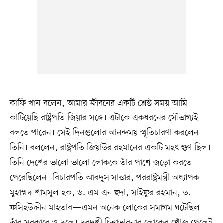
কাফি খান বলেন, আমার জীবনের একটি শ্রেষ্ঠ সময় আমি
কাটিয়েছি রাষ্ট্রপতি জিয়ার সঙ্গে। এটাকে একধরনের সৌভাগ্যই
বলতে পারেন। সেই দিনগুলোর আনন্দময় স্মৃতিচারণা করলেন
তিনি। বললেন, রাষ্ট্রপতি জিয়াউর রহমানের একটি মহৎ গুণ ছিল।
তিনি দেশের ভালো ভালো লোককে তাঁর পাশে জড়ো করতে
পেরেছিলেন। বিচারপতি আবদুস সাত্তার, পররাষ্ট্রমন্ত্রী অধ্যাপক
মুহাম্মদ শামসুল হক, ড. এম এন হুদা, সাইফুর রহমান, ড.
ফসিহউদ্দীন মাহতাব—এমন অনেক লোকের সমাগম ঘটেছিল
তাঁর সরকারে ও দলে। দূরদর্শী চিন্তাভাবনার লোকের খোঁজ পেলেই