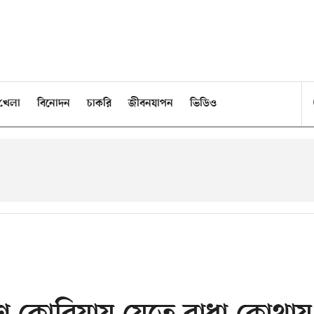
খেলা
বিনোদন
চাকরি
জীবনযাপন
ভিডিও