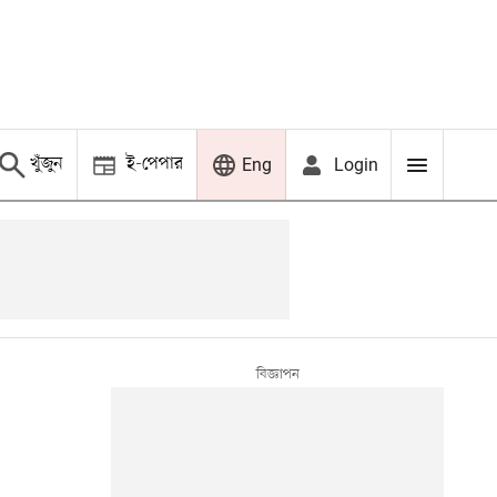
খুঁজুন
ই-পেপার
Login
Eng