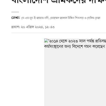
বাংলাদেশি শ্রমিকদের দক্
লেখা:
কে এম নূর-ই-জান্নাত নদী, মোহাম্মদ জালাল উদ্দিন শিকদার ও সেলিম রেজা
প্রকাশ: ২০ এপ্রিল ২০২৪, ১২: ৪৩