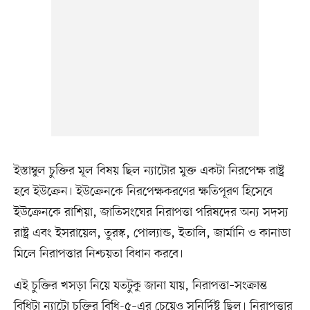
ইস্তাম্বুল চুক্তির মূল বিষয় ছিল ন্যাটোর মুক্ত একটা নিরপেক্ষ রাষ্ট্র
হবে ইউক্রেন। ইউক্রেনকে নিরপেক্ষকরণের ক্ষতিপূরণ হিসেবে
ইউক্রেনকে রাশিয়া, জাতিসংঘের নিরাপত্তা পরিষদের অন্য সদস্য
রাষ্ট্র এবং ইসরায়েল, তুরস্ক, পোল্যান্ড, ইতালি, জার্মানি ও কানাডা
মিলে নিরাপত্তার নিশ্চয়তা বিধান করবে।
এই চুক্তির খসড়া নিয়ে যতটুকু জানা যায়, নিরাপত্তা–সংক্রান্ত
বিধিটা ন্যাটো চুক্তির বিধি-৫–এর চেয়েও সুনির্দিষ্ট ছিল। নিরাপত্তার