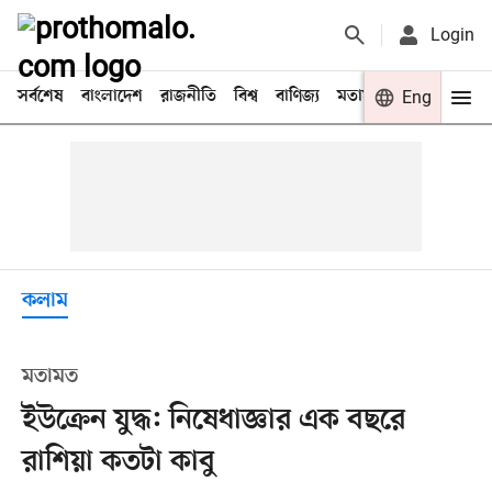
Login
সর্বশেষ
বাংলাদেশ
রাজনীতি
বিশ্ব
বাণিজ্য
মতামত
খেলা
Eng
বিনো
কলাম
মতামত
ইউক্রেন যুদ্ধ: নিষেধাজ্ঞার এক বছরে
রাশিয়া কতটা কাবু