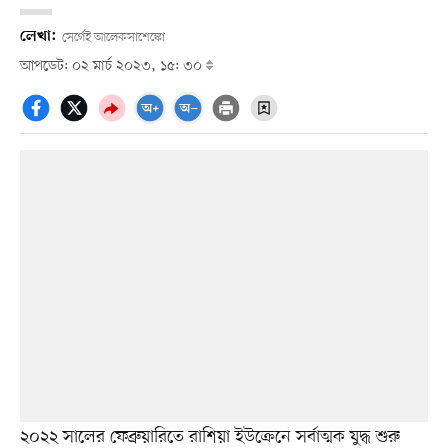
লেখা:
সের্গেই আলেকসাশেঙ্কো
আপডেট: ০২ মার্চ ২০২৩, ১৫: ৩০
২০২২ সালের ফেব্রুয়ারিতে রাশিয়া ইউক্রেনে সর্বাত্মক যুদ্ধ শুরু