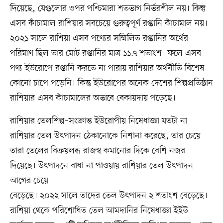
দিয়েছে, যেগুলোর ওপর পশ্চিমারা শতভাগ নির্ভরশীল নয়। কিন্তু
এসব কাঁচামাল রাশিয়ার সবচেয়ে গুরুত্বপূর্ণ রপ্তানি কাঁচামাল নয়।
২০২১ সালে রাশিয়া এসব পণ্যের সম্মিলিত রপ্তানির অর্থের
পরিমাণ ছিল তার মোট রপ্তানির মাত্র ১১.৭ শতাংশ। ফলে এসব
পণ্য ইউরোপে রপ্তানি করতে না পারায় রাশিয়ার অর্থনীতি বিশেষ
কোনো চাপে পড়েনি। কিন্তু ইউরোপের অনেক দেশের শিল্পপ্রতিষ্ঠান
রাশিয়ার এসব কাঁচামালের অভাবে বেকায়দায় পড়েছে।
রাশিয়ার তেলশিল্প–সংক্রান্ত ইউরোপীয় নিষেধাজ্ঞা যতটা না
রাশিয়ার তেল উৎপাদন ঠেকানোকে নিশানা করেছে, তার চেয়ে
তারা তেলের বিক্রয়লব্ধ রাজস্ব কমানোর দিকে বেশি নজর
দিয়েছে। উৎপাদনে বাধা না পাওয়ায় রাশিয়ার তেল উৎপাদন
আগের চেয়ে
বেড়েছে। ২০২২ সালে তাদের তেল উৎপাদন ২ শতাংশ বেড়েছে।
রাশিয়া থেকে পরিশোধিত তেল আমদানির নিষেধাজ্ঞা ইইউ