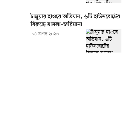
টাঙ্গুয়ার হাওরে অভিযান, ৬টি হাউসবোটের
বিরুদ্ধে মামলা–জরিমানা
০৪ আগস্ট ২০২৬