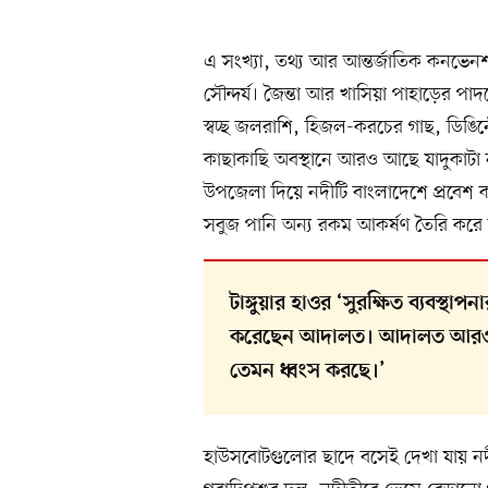
এ সংখ্যা, তথ্য আর আন্তর্জাতিক কনভেনশ
সৌন্দর্য। জৈন্তা আর খাসিয়া পাহাড়ের পা
স্বচ্ছ জলরাশি, হিজল-করচের গাছ, ডি
কাছাকাছি অবস্থানে আরও আছে যাদুকাটা 
উপজেলা দিয়ে নদীটি বাংলাদেশে প্রবেশ ক
সবুজ পানি অন্য রকম আকর্ষণ তৈরি কর
টাঙ্গুয়ার হাওর ‘সুরক্ষিত ব্যবস্
করেছেন আদালত। আদালত আরও বল
তেমন ধ্বংস করছে।’
হাউসবোটগুলোর ছাদে বসেই দেখা যায় নদীপার