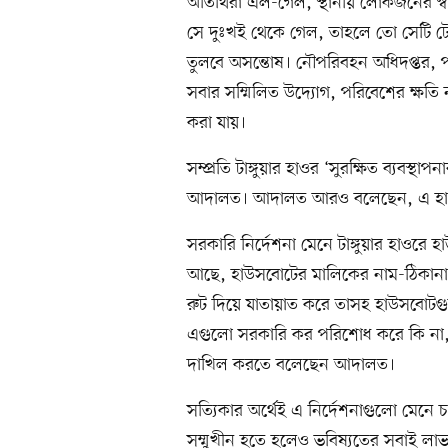
অতিথিরা এল-গেল, স্থানীয় লোকজনের স্বাভ
সে দুঃখই থেকে গেল, তাহলে তো সেটি 
তুলবে অসন্তোষ। নৌপরিবহন অধিদপ্তর, পর
সবার সম্মিলিত উদ্যোগ, পরিবেশের ক্ষতি
করা যায়।
সম্প্রতি টাঙ্গুয়ার হাওর ‘সুরক্ষিত ব্যব
আদালত। আদালত আরও বলেছেন, এ হাওরক
সরকারি নির্দেশনা মেনে টাঙ্গুয়ার হাও
আছে, হাউসবোটের মালিকের নাম-ঠিকানা,
রুট দিয়ে যাতায়াত করে তাসহ হাউসবোটগুল
এগুলো সরকারি কর পরিশোধ করে কি না, তা ব
দাখিল করতে বলেছেন আদালত।
সত্যিকার অর্থেই এ নির্দেশনাগুলো মেনে চলল
সম্মুখীন হতে হলেও ভবিষ্যতের সবাই লা