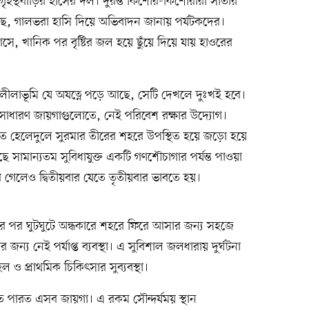
হস্থবাড়ির হাঁসের দল। দুরন্ত কিশোর-কিশোরীরা সাঁতার
, গালভরা হাসি দিয়ে অভিবাদন জানায় পর্যটকদের।
 খানিক পর বৃষ্টির জল হয়ে ছুঁয়ে দিয়ে যায় হাওরের
 এ লীলাভূমি যে অযত্নে পড়ে আছে, সেটি দেখলে দুঃখই হবে।
 অসাধারণ জায়গাগুলোতে, নেই পরিবেশ রক্ষার উদ্যোগ।
িতে হেলেদুলে সুরমার তীরের শহরে উপস্থিত হয়ে জড়ো হয়ে
সামান্যতম সুবিধাযুক্ত একটি গণশৌচাগার পর্যন্ত পাওয়া
গেলেও দ্বিতীয়বার যেতে তৃতীয়বার ভাবতে হয়।
 পর ঘুটঘুটে অন্ধকারে শহরে ফিরে আসার জন্য সহজে
জন্য নেই পর্যাপ্ত ব্যবস্থা। এ সুবিশাল জলধারায় দুর্ঘটনা
ও প্রাথমিক চিকিৎসার সুব্যবস্থা।
তে পারত এসব জায়গা। এ রকম সৌন্দর্যময় স্থান