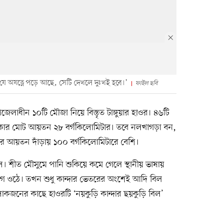
মি যে অযত্নে পড়ে আছে, সেটি দেখলে দুঃখই হবে।’
ফাইল ছবি
জেলাধীন ১০টি মৌজা নিয়ে বিস্তৃত টাঙ্গুয়ার হাওর। ৪৬টি
কার মোট আয়তন ২৮ বর্গকিলোমিটার। তবে নলখাগড়া বন,
র আয়তন দাঁড়ায় ১০০ বর্গকিলোমিটারে বেশি।
। শীত মৌসুমে পানি শুকিয়ে কমে গেলে স্থানীয় ভাষায়
েগে ওঠে। তখন শুধু কান্দার ভেতরের অংশেই আদি বিল
োকজনের কাছে হাওরটি ‘নয়কুড়ি কান্দার ছয়কুড়ি বিল’