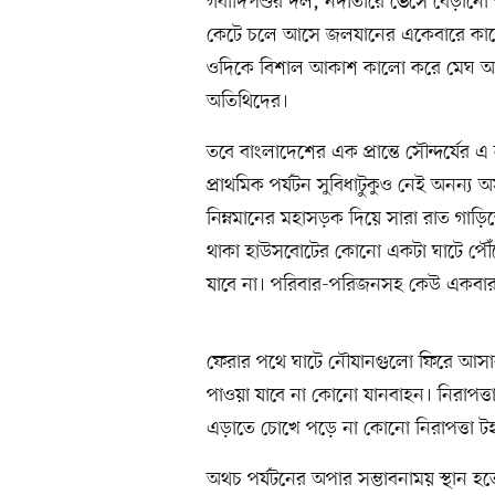
গবাদিপশুর দল, নদীতীরে ভেসে বেড়ানো গৃ
কেটে চলে আসে জলযানের একেবারে কাছে
ওদিকে বিশাল আকাশ কালো করে মেঘ আসে,
অতিথিদের।
তবে বাংলাদেশের এক প্রান্তে সৌন্দর্যের
প্রাথমিক পর্যটন সুবিধাটুকুও নেই অনন্য
নিম্নমানের মহাসড়ক দিয়ে সারা রাত গাড়
থাকা হাউসবোটের কোনো একটা ঘাটে পৌঁছে 
যাবে না। পরিবার-পরিজনসহ কেউ একবার 
ফেরার পথে ঘাটে নৌযানগুলো ফিরে আসার
পাওয়া যাবে না কোনো যানবাহন। নিরাপত্তার 
এড়াতে চোখে পড়ে না কোনো নিরাপত্তা টহল 
অথচ পর্যটনের অপার সম্ভাবনাময় স্থান হ