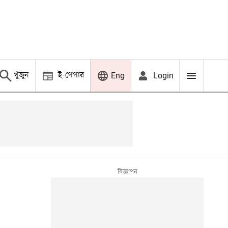
খুঁজুন
ই-পেপার
Login
Eng