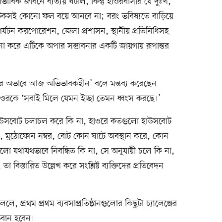
াবিক জীবনে ব্যত্যয় ঘটাল, কিন্তু হাওরবাসীর যে দুঃখ,
টেকসই কোনো ফল বয়ে আনবে না; বরং ভবিষ্যতে বাড়িয়ে
্যটন করপোরেশন, জেলা প্রশাসন, স্থানীয় প্রতিনিধিসহ
 না করে এটিকে অপার সম্ভাবনার একটি জায়গায় রূপান্তর
স্থাপনার অভাবে আজ অভিভাবকহীন’ বলে মন্তব্য করেছেন
ে ‘সবাই মিলে যেমন ইচ্ছা তেমন ধ্বংস করছে।’
রে হাউসবোট চলাচল করে কি না, হাওরে কতগুলো হাউসবোট
 মুঠোফোন নম্বর, বোট কোন ঘাটে অবস্থান করে, কোন
ো যথাযথভাবে নিবন্ধিত কি না, সে অনুযায়ী চলে কি না,
িস্তারিত উল্লেখ করে সংশ্লিষ্ট ব্যক্তিদের প্রতিবেদন
ে, প্রথম প্রথম ব্যবসাপ্রতিষ্ঠানগুলোর কিছুটা চ্যালেঞ্জের
ভবান হবেন।