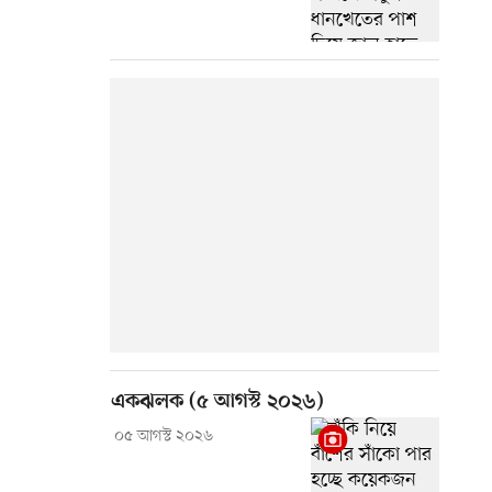
একঝলক (৫ আগস্ট ২০২৬)
০৫ আগস্ট ২০২৬