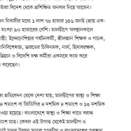
 তাঁরা বিদেশ থেকে প্রশিক্ষিত জনবল নিয়ে আসেন।
ন নিবাসীর মধ্যে ১ লাখ ৭৮ হাজার ১৫৬ জনই (প্রায় এক-
র সংখ্যা ৯০ হাজারের বেশি। মালদ্বীপে অবস্থানকালে
সায়ী; ইন্দোনেশিয়ার পর্যটনকর্মী, শ্রীলঙ্কান শিক্ষক ও পাচক,
পানিবিশেষজ্ঞ, ভারতের চিকিৎসক, নার্স, হিসাবরক্ষক,
িভিয়ান ও বিদেশি দক্ষ কর্মীরা একসঙ্গে কাজ করে
ণত করেছেন।
ষা প্রতিবেদন থেকে দেখা যায়, মালদ্বীপের স্বাস্থ্য ও শিক্ষা
ক ৪ শতাংশ বা জিডিপির ৪ দশমিক ৪ শতাংশ ও ১৩ দশমিক
 হয়েছে। বাংলাদেশে স্বাস্থ্য ও শিক্ষা খাতে বরাদ্দ
ংশ মাত্র। কেবল এই উপাত্ত থেকেই মালদ্বীপ ও
যই মানব উন্নয়ন সূচকে মালদ্বীপ ও বাংলাদেশের অবস্থান