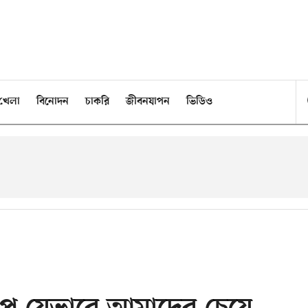
খেলা
বিনোদন
চাকরি
জীবনযাপন
ভিডিও