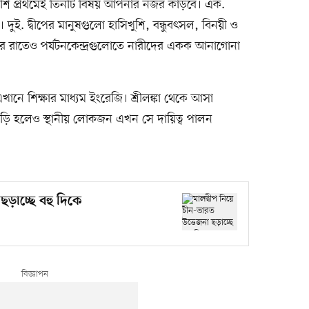
াশাপাশি প্রথমেই তিনটি বিষয় আপনার নজর কাড়বে। এক.
 দুই. দ্বীপের মানুষগুলো হাসিখুশি, বন্ধুবৎসল, বিনয়ী ও
গভীর রাতেও পর্যটনকেন্দ্রগুলোতে নারীদের একক আনাগোনা
ে শিক্ষার মাধ্যম ইংরেজি। শ্রীলঙ্কা থেকে আসা
েখড়ি হলেও স্থানীয় লোকজন এখন সে দায়িত্ব পালন
ছড়াচ্ছে বহু দিকে