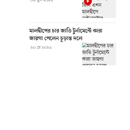
০৬ জুন ২০২৬
মালদ্বীপের চার জাতি টুর্নামেন্টে কারা
জায়গা পেলেন চূড়ান্ত দলে
৩০ মে ২০২৬