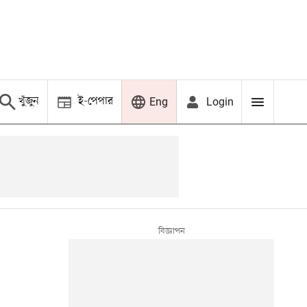
খুঁজুন
ই-পেপার
Login
Eng