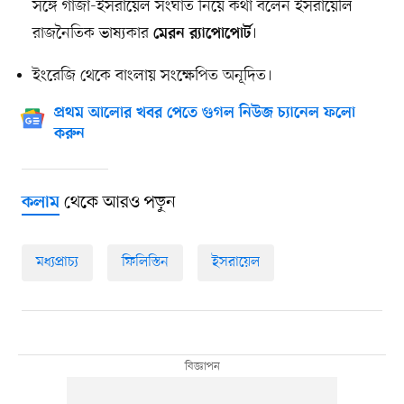
সঙ্গে গাজা-ইসরায়েল সংঘাত নিয়ে কথা বলেন ইসরায়েলি
রাজনৈতিক ভাষ্যকার
।
মেরন র‌্যাপোপোর্ট
ইংরেজি থেকে বাংলায় সংক্ষেপিত অনূদিত।
প্রথম আলোর খবর পেতে গুগল নিউজ চ্যানেল ফলো
করুন
থেকে আরও পড়ুন
কলাম
মধ্যপ্রাচ্য
ফিলিস্তিন
ইসরায়েল