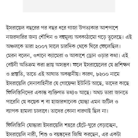
ইসরায়েল বছরের পর বছর ধরে গাজা উপত্যকার আশপাশে
নজরদারির জন্য শৌখিন ও বহুমূল্য অবকাঠামো গড়ে তুলেছে। এই
অঞ্চলকে তারা ২০০৭ সালে চারদিক থেকে ঘিরে ফেলেছিল।
মেরন বলেন, ওখানে ক্যামেরা ও আকাশে ড্রোন ওড়ার কথা। এই
বেষ্টনী অতিক্রম করা প্রায় অসম্ভব। ফলে ইসরায়েলের যে প্রশিক্ষণ
ও প্রস্তুতি, তাতে এই আঘাত অকল্পনীয়। কারণ, ৮২০০ নামে
ইসরায়েলি সেনাবাহিনীর যে গোয়েন্দা ইউনিট আছে, তাদের কাছে
ফিলিস্তিনিদের একান্ত ব্যক্তিগত তথ্যও আছে। অথচ তারা জানতে
পারেনি যে কয়েক শ বা হাজারখানেক যোদ্ধা এমন জটিল ও
ব্যাপক হামলা চালাবে। তাদের কোনা ধারণাই ছিল না।
ফিলিস্তিনি যোদ্ধারা ইসরায়েলি শহরে হেঁটে–ঘুরে বেড়াচ্ছেন,
ইসরায়েলি নারী, শিশু ও বয়স্কদের জিম্মি করছেন, এর একটা