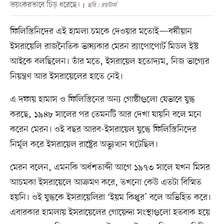
ভয়ংকরভাবে চিড় ধরেছে।
ছবি : রয়টার্স
ফিলিস্তিনিদের এই হামলা চমকে দেওয়ার মতোই—বর্ষীয়ান
ইসরায়েলি রাজনৈতিক ভাষ্যকার মেরন র‌্যাপোপোর্ট মিডল ইস্ট
আইকে বলছিলেন। তাঁর মতে, ইসরায়েল হতোদ্যম, নিজ ভাগ্যের
নিয়ন্ত্রণ আর ইসরায়েলের হাতে নেই।
এ দফায় হামাস ও ফিলিস্তিনের অন্য গোষ্ঠীগুলো যেভাবে যুদ্ধ
করছে, ১৯৪৮ সালের পর তেমনটি আর দেখা যায়নি বলে মনে
করেন মেরন। ওই বছর আরব-ইসরায়েল যুদ্ধে ফিলিস্তিনিদের
নির্মূল করে ইসরায়েল রাষ্ট্রের অভ্যুত্থান ঘটেছিল।
মেরন বলেন, এমনকি অর্ধশতাব্দী আগে ১৯৭৩ সালে যখন মিসর
আচমকা ইসরায়েলে আক্রমণ করে, তখনো কেউ এতটা বিস্মিত
হয়নি। ওই যুদ্ধকে ইসরায়েলিরা ‘ইয়ম কিপ্পুর’ বলে অভিহিত করে।
এবারকার হামলায় ইসরায়েলের গোয়েন্দা সংস্থাগুলো হতবাক হয়ে