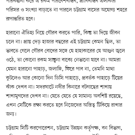
পরিকল্পনা করে এ রকম পরিবেশবান্ধব, প্রাণিবান্ধব এলাকার
পরিসর ও সংখ্যা বাড়াতে না পারলে চট্টগ্রাম বাসের অযোগ্য শহরে
রূপান্তরিত হবে।
হারানো ঐতিহ্য নিয়ে গৌরব করতে পারি, কিন্তু তা দিয়ে জীবন
চলে না। প্রায় দেড় হাজার বছরের এই চট্টগ্রাম কেমন ছিল, তা
ভাবতে গেলে গৌরব বোধের সঙ্গে যে হাহাকারের যে আগুন জ্বলে
ওঠে, তা কোনো রকম সান্ত্বনা বাক্যে নেভানো যাবে না। আমরা
যেমন হারানো পাহাড়, জলাঙ্গি, ফিরে পাব না, তেমনি মাথা
কুটলেও আর কোনো দিন ডিসি পাহাড়ে, প্রবর্তক পাহাড়ে টিয়ের
ঝাঁক দেখব না। সদরঘাটে নদীর কিনারে বটগাছের শাখায়
শাখামৃগদের দেখব না। যেতে যেতে যে সামান্য অবশিষ্ট রয়েছে,
এখন সেটিকে রক্ষা করতে হবে নিজেদের অস্তিত্ব টিকিয়ে রাখার
জন্য।
চট্টগ্রাম সিটি করপোরেশন, চট্টগ্রাম উন্নয়ন কর্তৃপক্ষ, বন বিভাগ,