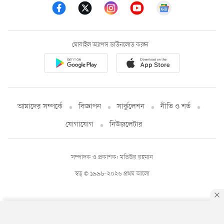
মোবাইল অ্যাপস ডাউনলোড করুন
আমাদের সম্পর্কে
বিজ্ঞাপন
সার্কুলেশন
নীতি ও শর্ত
যোগাযোগ
নিউজলেটার
সম্পাদক ও প্রকাশক: মতিউর রহমান
স্বত্ব © ১৯৯৮-২০২৬ প্রথম আলো