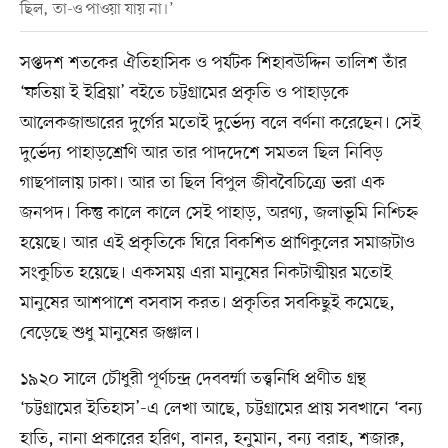
ছিল, তা-ও পাওয়া যায় না।’
সপ্তদশ শতকের ঐতিহাসিক ও পর্যটক শিহাবউদ্দিন তালিশ তাঁর
‘ফতিয়া ই ইব্রিয়া’ বইতে চট্টগ্রামের প্রকৃতি ও পাহাড়কে
আলেকজান্ডারের দুর্গের মতোই দুর্ভেদ্য বলে বর্ণনা করেছেন। সেই
দুর্ভেদ্য পাহাড়শ্রেণি আর তার পাদদেশে সমতল ছিল নিবিড়
গাছপালায় ঢাকা। আর তা ছিল বিপুল জীববৈচিত্র্যে ভরা এক
জনপদ। কিন্তু কালে কালে সেই পাহাড়, অরণ্য, জলাভূমি নিশ্চিহ্ন
হয়েছে। আর এই প্রকৃতিকে ঘিরে বিকশিত প্রাণিকুলের সমাজটাও
সংকুচিত হয়েছে। একসময় এরা মানুষের নিকটাত্মীয়র মতোই
মানুষের আশপাশে বসবাস করত। প্রকৃতির সবকিছুই কমেছে,
বেড়েছে শুধু মানুষের জঞ্জাল।
১৯২০ সালে চৌধুরী পূর্ণচন্দ্র দেববর্ম্মা তত্ত্বনিধি প্রণীত গ্রন্থ
‘চট্টগ্রামের ইতিহাস’-এ লেখা আছে, চট্টগ্রামের প্রায় সবখানে ‘বন্য
হাতি, নানা প্রকারের হরিণ, বানর, হনুমান, বন্য বরাহ, শজারু,