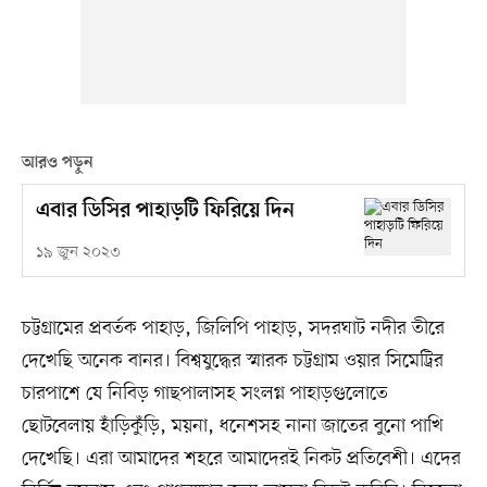
আরও পড়ুন
এবার ডিসির পাহাড়টি ফিরিয়ে দিন
১৯ জুন ২০২৩
চট্টগ্রামের প্রবর্তক পাহাড়, জিলিপি পাহাড়, সদরঘাট নদীর তীরে
দেখেছি অনেক বানর। বিশ্বযুদ্ধের স্মারক চট্টগ্রাম ওয়ার সিমেট্রির
চারপাশে যে নিবিড় গাছপালাসহ সংলগ্ন পাহাড়গুলোতে
ছোটবেলায় হাঁড়িকুঁড়ি, ময়না, ধনেশসহ নানা জাতের বুনো পাখি
দেখেছি। এরা আমাদের শহরে আমাদেরই নিকট প্রতিবেশী। এদের