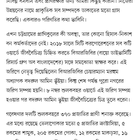
নির্বিঘ্ন বসবাস এবং প্রাণরক্ষার জন্য আমরা কিছুই করিনি। নিজেরা
উন্নয়নের নামে প্রাকৃতিক সব সম্পদকে ডাকাতের মতো গ্রাস
করেছি। একবারও পরিণতির কথা ভাবিনি।
এখন চট্টগ্রামের প্রাণিকুলের কী অবস্থা, তার কোনো হিসাব-নিকাশ
বন কর্মকর্তাদের নেই। ২০১৮ সালে সিটি করপোরেশনের সব কটি
ওয়ার্ডে জীববৈচিত্র্য চিহ্নিত করতে বিআরজিবির (বায়ো ডাইভার্সিটি
রিসার্চ গ্রুপ অব বাংলাদেশের) সঙ্গে সমঝোতা স্বাক্ষর করে। এই
জরিপে নেতৃত্ব দিয়েছিলেন বিআরজিবির চেয়ারম্যান মরহুম
অধ্যাপক বদরুল আমিন ভূঁইয়া। কিন্তু শেষ পর্যন্ত পুরো নগরের
জরিপ সম্পন্ন হয়নি। ৮ নম্বর শুলকবহর ওয়ার্ডে এই জরিপ সম্পন্ন
হওয়ার পর বদরুল আমিন ভুইয়া জীববৈচিত্র্যের চিত্র তুলে ধরেন।
গবেষণার দলটি শুলকবহরে ৩৭০ প্রজাতির প্রাণী শনাক্ত করেছে।
এর মধ্যে রয়েছে তেলাপোকার মতো ৫ প্রজাতির ক্রাস্টাসিয়া, ৫
রকমের শামুক, ২০৫ রকমের পোকা, ১২ রকমের মাকড়সা, ১৬