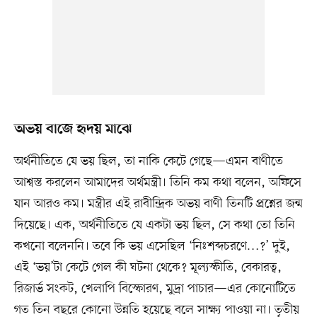
অভয় বাজে হৃদয় মাঝে
অর্থনীতিতে যে ভয় ছিল, তা নাকি কেটে গেছে—এমন বাণীতে
আশ্বস্ত করলেন আমাদের অর্থমন্ত্রী। তিনি কম কথা বলেন, অফিসে
যান আরও কম। মন্ত্রীর এই রাবীন্দ্রিক অভয় বাণী তিনটি প্রশ্নের জন্ম
দিয়েছে। এক, অর্থনীতিতে যে একটা ভয় ছিল, সে কথা তো তিনি
কখনো বলেননি। তবে কি ভয় এসেছিল ‘নিঃশব্দচরণে…?’ দুই,
এই ‘ভয়’টা কেটে গেল কী ঘটনা থেকে? মূল্যস্ফীতি, বেকারত্ব,
রিজার্ভ সংকট, খেলাপি বিস্ফোরণ, মুদ্রা পাচার—এর কোনোটিতে
গত তিন বছরে কোনো উন্নতি হয়েছে বলে সাক্ষ্য পাওয়া না। তৃতীয়