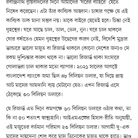
রবীন্দ্রনাথ বৃষ্টিবাদলের দিনে আমাদের ‘ঘরের বাহিরে’ যেতে
নিষেধ করেছেন। এটা তাঁর কাব্যিক আহ্বান। চাষার পক্ষে যে এই
কাব্যিক ডাক মানা সম্ভব নয়। তাকে বাইরে যেতেই হবে। চিন্তা নেই
গৃহস্থের। ঘরে আছে চাল, ডাল, তেল, নুন। ঘরে চাল থাকলে
ঘোর বর্ষাতেও যেমন গৃহস্থের উদ্বেগের কারণ নেই, বিদেশি মুদ্রার
ভান্ডারে ভালো মজুত বা রিজার্ভ থাকলে কোনো দেশের জন্যও সে
রকম দুশ্চিন্তার কারণ থাকে না। ভালো রিজার্ভ থাকা সংসারে
গোলাভরা চাল থাকার মতো ব্যাপার। ২০২১ সালের আগস্টে
বাংলাদেশ ব্যাংকে জমা ছিল ৪৮ বিলিয়ন ডলার, যা দিয়ে প্রায়
আট মাসের আমদানি ব্যয় মেটানো যেত। এখন রিজার্ভ এসে
ঠেকেছে ৩০ বিলিয়ন ডলারে।
যে রিজার্ভ এত দিনে কমপক্ষে ৬০ বিলিয়ন ডলারে ওঠার কথা, তা
কি না ৫০ শতাংশ স্বাস্থ্যহানি। আইএমএফের হিসাব-রীতি অনুযায়ী,
এই মজুতের বর্তমান পরিমাণ ২৩ বিলিয়ন ডলার। আগামী দু–এক
মাসের দায়দেনা শোধ করে মাস তিনেকের মজুত থাকে হাতে। ভাণ্ড