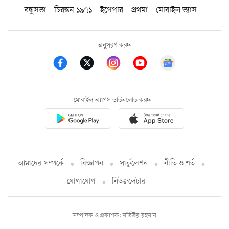
বন্ধুসভা
চিরন্তন ১৯৭১
ইপেপার
প্রথমা
মোবাইল ভ্যাস
অনুসরণ করুন
মোবাইল অ্যাপস ডাউনলোড করুন
আমাদের সম্পর্কে
বিজ্ঞাপন
সার্কুলেশন
নীতি ও শর্ত
যোগাযোগ
নিউজলেটার
সম্পাদক ও প্রকাশক: মতিউর রহমান