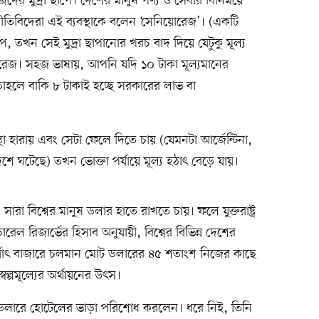
জেদের মুদ্রা ছাপে। দেশের মানুষ পণ্য ও সেবার বিনিময়ে
ীতিবিদেরা এই ব্যবস্থাকে বলেন ‘সেনিয়োরেজ’। (একটি
াপে, তখন সেই মুদ্রা ছাপানোর খরচ বাদ দিয়ে যেটুকু মূল্য
োরেজ। সহজ ভাষায়, আপনি যদি ১০ টাকা মূল্যমানের
হলে বাকি ৮ টাকাই হচ্ছে সরকারের লাভ বা
্থা হারায় এবং সেটা ফেলে দিতে চায় (যেমনটা আর্জেন্টিনা,
শে ঘটেছে) তখন ভোক্তা পর্যায়ে মূল্য হঠাৎ বেড়ে যায়।
 সারা বিশ্বের মানুষ ডলার হাতে রাখতে চায়। ফলে যুক্তরাষ্ট্র
েল রিজার্ভের হিসাব অনুযায়ী, বিশ্বের বিভিন্ন দেশের
র্থাৎ বাজারে চলমান মোট ডলারের ৪৫ শতাংশ নিজের কাছে
্বল্পমূল্যের অর্থায়নের উৎস।
লারে হোটেলের ভাড়া পরিশোধ করলেন। ধরে নিই, তিনি