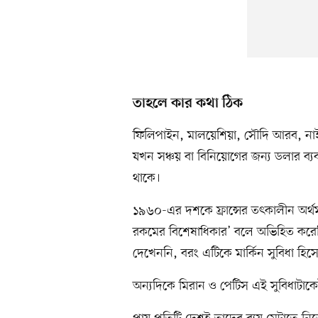
তাহলে কার কথা ঠিক
ফিলিপাইন, মালয়েশিয়া, সৌদি আরব, না
যখন সঞ্চয় বা বিনিয়োগের জন্য ডলার ব্যবহ
থাকে।
১৯৬০-এর দশকে ফ্রান্সের তৎকালীন অর্থমন্ত্র
রকমের বিশেষাধিকার’ বলে অভিহিত করেছি
দেখেননি, বরং এটিকে মার্কিন সুবিধা হি
অন্যদিকে মিরান ও পেটিস এই সুবিধাটা