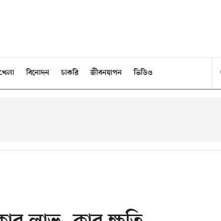
খেলা
বিনোদন
চাকরি
জীবনযাপন
ভিডিও