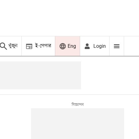
খুঁজুন
ই-পেপার
Login
Eng