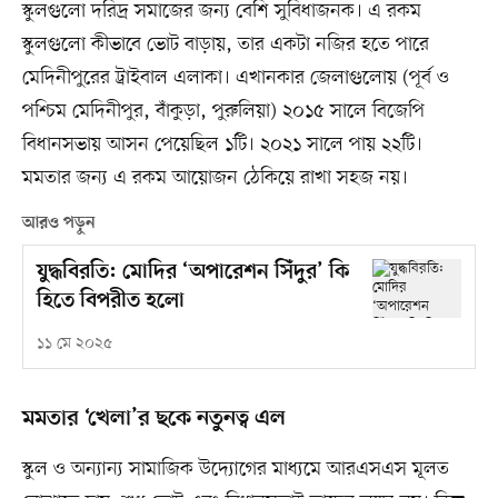
স্কুলগুলো দরিদ্র সমাজের জন্য বেশি সুবিধাজনক। এ রকম
স্কুলগুলো কীভাবে ভোট বাড়ায়, তার একটা নজির হতে পারে
মেদিনীপুরের ট্রাইবাল এলাকা। এখানকার জেলাগুলোয় (পূর্ব ও
পশ্চিম মেদিনীপুর, বাঁকুড়া, পুরুলিয়া) ২০১৫ সালে বিজেপি
বিধানসভায় আসন পেয়েছিল ১টি। ২০২১ সালে পায় ২২টি।
মমতার জন্য এ রকম আয়োজন ঠেকিয়ে রাখা সহজ নয়।
আরও পড়ুন
যুদ্ধবিরতি: মোদির ‘অপারেশন সিঁদুর’ কি
হিতে বিপরীত হলো
১১ মে ২০২৫
মমতার ‘খেলা’র ছকে নতুনত্ব এল
স্কুল ও অন্যান্য সামাজিক উদ্যোগের মাধ্যমে আরএসএস মূলত