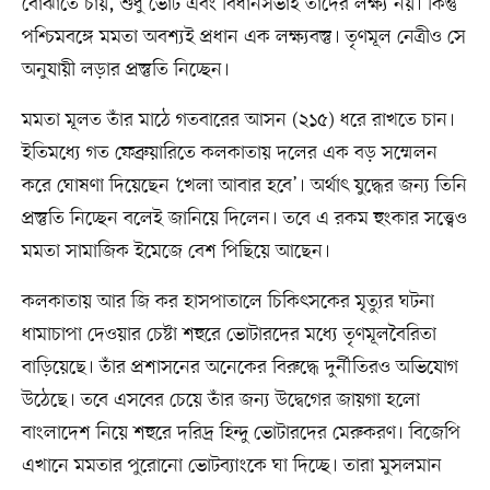
বোঝাতে চায়, শুধু ভোট এবং বিধানসভাই তাদের লক্ষ্য নয়। কিন্তু
পশ্চিমবঙ্গে মমতা অবশ্যই প্রধান এক লক্ষ্যবস্তু। তৃণমূল নেত্রীও সে
অনুযায়ী লড়ার প্রস্তুতি নিচ্ছেন।
মমতা মূলত তাঁর মাঠে গতবারের আসন (২১৫) ধরে রাখতে চান।
ইতিমধ্যে গত ফেব্রুয়ারিতে কলকাতায় দলের এক বড় সম্মেলন
করে ঘোষণা দিয়েছেন ‘খেলা আবার হবে’। অর্থাৎ যুদ্ধের জন্য তিনি
প্রস্তুতি নিচ্ছেন বলেই জানিয়ে দিলেন। তবে এ রকম হুংকার সত্ত্বেও
মমতা সামাজিক ইমেজে বেশ পিছিয়ে আছেন।
কলকাতায় আর জি কর হাসপাতালে চিকিৎসকের মৃত্যুর ঘটনা
ধামাচাপা দেওয়ার চেষ্টা শহুরে ভোটারদের মধ্যে তৃণমূলবৈরিতা
বাড়িয়েছে। তাঁর প্রশাসনের অনেকের বিরুদ্ধে দুর্নীতিরও অভিযোগ
উঠেছে। তবে এসবের চেয়ে তাঁর জন্য উদ্বেগের জায়গা হলো
বাংলাদেশ নিয়ে শহুরে দরিদ্র হিন্দু ভোটারদের মেরুকরণ। বিজেপি
এখানে মমতার পুরোনো ভোটব্যাংকে ঘা দিচ্ছে। তারা মুসলমান