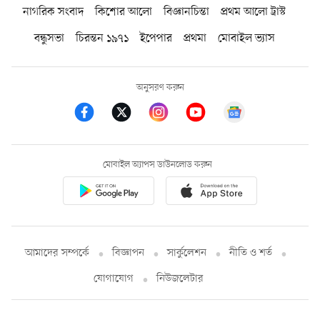
নাগরিক সংবাদ
কিশোর আলো
বিজ্ঞানচিন্তা
প্রথম আলো ট্রাস্ট
বন্ধুসভা
চিরন্তন ১৯৭১
ইপেপার
প্রথমা
মোবাইল ভ্যাস
অনুসরণ করুন
মোবাইল অ্যাপস ডাউনলোড করুন
আমাদের সম্পর্কে
বিজ্ঞাপন
সার্কুলেশন
নীতি ও শর্ত
যোগাযোগ
নিউজলেটার