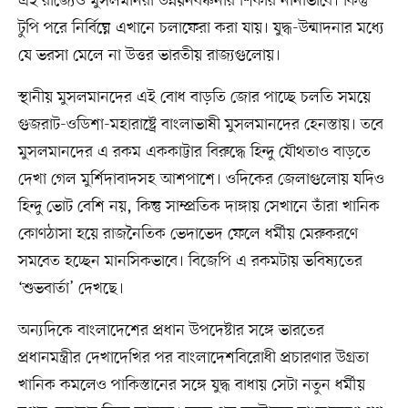
এই রাজ্যেও মুসলমানরা উন্নয়নবঞ্চনার শিকার নানাভাবে। কিন্তু
টুপি পরে নির্বিঘ্নে এখানে চলাফেরা করা যায়। যুদ্ধ-উন্মাদনার মধ্যে
যে ভরসা মেলে না উত্তর ভারতীয় রাজ্যগুলোয়।
স্থানীয় মুসলমানদের এই বোধ বাড়তি জোর পাচ্ছে চলতি সময়ে
গুজরাট-ওডিশা-মহারাষ্ট্রে বাংলাভাষী মুসলমানদের হেনস্তায়। তবে
মুসলমানদের এ রকম এককাট্টার বিরুদ্ধে হিন্দু যৌথতাও বাড়তে
দেখা গেল মুর্শিদাবাদসহ আশপাশে। ওদিকের জেলাগুলোয় যদিও
হিন্দু ভোট বেশি নয়, কিন্তু সাম্প্রতিক দাঙ্গায় সেখানে তাঁরা খানিক
কোণঠাসা হয়ে রাজনৈতিক ভেদাভেদ ফেলে ধর্মীয় মেরুকরণে
সমবেত হচ্ছেন মানসিকভাবে। বিজেপি এ রকমটায় ভবিষ্যতের
‘শুভবার্তা’ দেখছে।
অন্যদিকে বাংলাদেশের প্রধান উপদেষ্টার সঙ্গে ভারতের
প্রধানমন্ত্রীর দেখাদেখির পর বাংলাদেশবিরোধী প্রচারণার উগ্রতা
খানিক কমলেও পাকিস্তানের সঙ্গে যুদ্ধ বাধায় সেটা নতুন ধর্মীয়