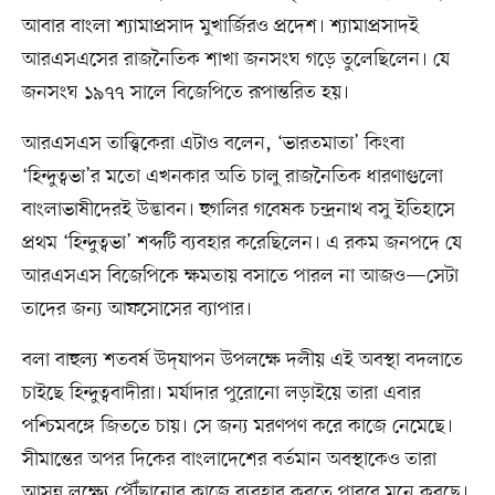
আবার বাংলা শ্যামাপ্রসাদ মুখার্জিরও প্রদেশ। শ্যামাপ্রসাদই
আরএসএসের রাজনৈতিক শাখা জনসংঘ গড়ে তুলেছিলেন। যে
জনসংঘ ১৯৭৭ সালে বিজেপিতে রূপান্তরিত হয়।
আরএসএস তাত্ত্বিকেরা এটাও বলেন, ‘ভারতমাতা’ কিংবা
‘হিন্দুত্বভা’র মতো এখনকার অতি চালু রাজনৈতিক ধারণাগুলো
বাংলাভাষীদেরই উদ্ভাবন। হুগলির গবেষক চন্দ্রনাথ বসু ইতিহাসে
প্রথম ‘হিন্দুত্বভা’ শব্দটি ব্যবহার করেছিলেন। এ রকম জনপদে যে
আরএসএস বিজেপিকে ক্ষমতায় বসাতে পারল না আজও—সেটা
তাদের জন্য আফসোসের ব্যাপার।
বলা বাহুল্য শতবর্ষ উদ্‌যাপন উপলক্ষে দলীয় এই অবস্থা বদলাতে
চাইছে হিন্দুত্ববাদীরা। মর্যাদার পুরোনো লড়াইয়ে তারা এবার
পশ্চিমবঙ্গে জিততে চায়। সে জন্য মরণপণ করে কাজে নেমেছে।
সীমান্তের অপর দিকের বাংলাদেশের বর্তমান অবস্থাকেও তারা
আসন্ন লক্ষ্যে পৌঁছানোর কাজে ব্যবহার করতে পারবে মনে করছে।