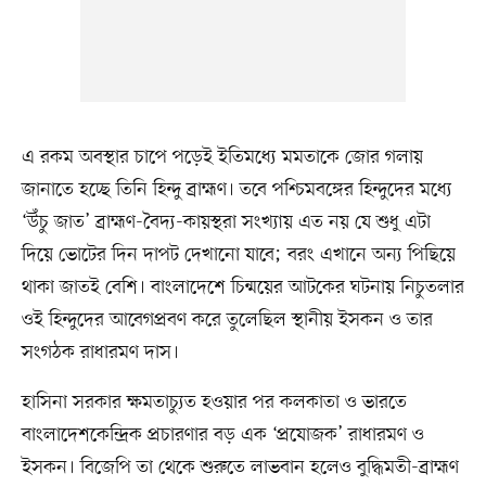
এ রকম অবস্থার চাপে পড়েই ইতিমধ্যে মমতাকে জোর গলায়
জানাতে হচ্ছে তিনি হিন্দু ব্রাহ্মণ। তবে পশ্চিমবঙ্গের হিন্দুদের মধ্যে
‘উঁচু জাত’ ব্রাহ্মণ-বৈদ্য-কায়স্থরা সংখ্যায় এত নয় যে শুধু এটা
দিয়ে ভোটের দিন দাপট দেখানো যাবে; বরং এখানে অন্য পিছিয়ে
থাকা জাতই বেশি। বাংলাদেশে চিন্ময়ের আটকের ঘটনায় নিচুতলার
ওই হিন্দুদের আবেগপ্রবণ করে তুলেছিল স্থানীয় ইসকন ও তার
সংগঠক রাধারমণ দাস।
হাসিনা সরকার ক্ষমতাচ্যুত হওয়ার পর কলকাতা ও ভারতে
বাংলাদেশকেন্দ্রিক প্রচারণার বড় এক ‘প্রযোজক’ রাধারমণ ও
ইসকন। বিজেপি তা থেকে শুরুতে লাভবান হলেও বুদ্ধিমতী-ব্রাহ্মণ