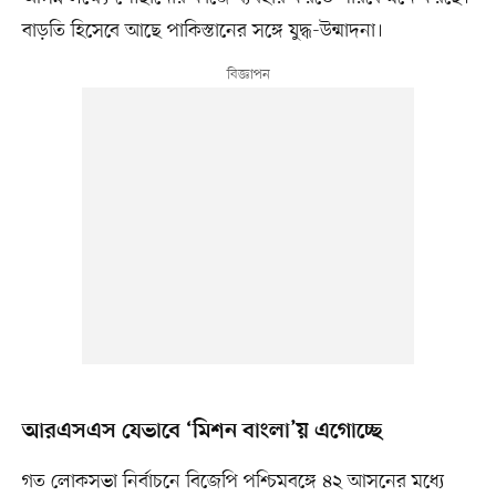
বাড়তি হিসেবে আছে পাকিস্তানের সঙ্গে যুদ্ধ-উন্মাদনা।
আরএসএস যেভাবে ‘মিশন বাংলা’য় এগোচ্ছে
গত লোকসভা নির্বাচনে বিজেপি পশ্চিমবঙ্গে ৪২ আসনের মধ্যে