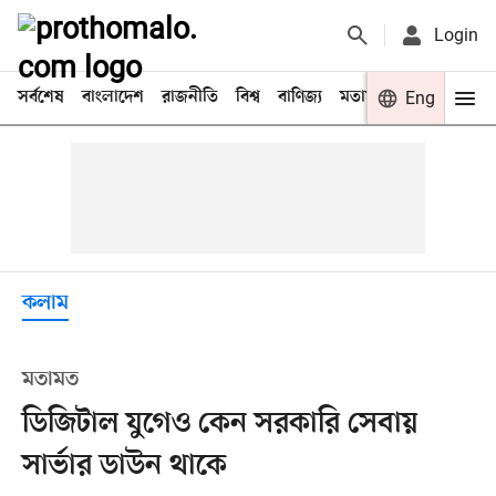
Login
সর্বশেষ
বাংলাদেশ
রাজনীতি
বিশ্ব
বাণিজ্য
মতামত
খেলা
Eng
বিনো
কলাম
মতামত
ডিজিটাল যুগেও কেন সরকারি সেবায়
সার্ভার ডাউন থাকে