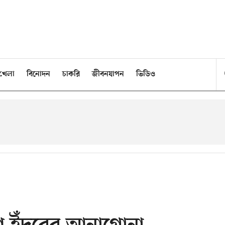
খেলা
বিনোদন
চাকরি
জীবনযাপন
ভিডিও