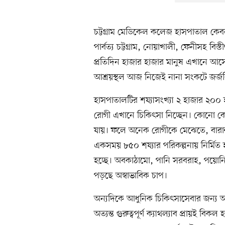
চট্টগ্রাম মেডিকেল কলেজ হাসপাতাল কেবল 
পার্বত্য চট্টগ্রাম, নোয়াখালী, ফেনীসহ বিস
প্রতিদিন হাজার হাজার মানুষ এখানে আসেন
আশ্রয়স্থল আজ নিজেই নানা সংকটে জর্জ
হাসপাতালটির শয্যাসংখ্যা ২ হাজার ২০০
রোগী এখানে চিকিৎসা নিচ্ছেন। কোনো ক
যায়। ফলে অনেক রোগীকে মেঝেতে, বারান
একসময় ৮৫০ শয্যার পরিকল্পনায় নির্মি
হচ্ছে। অবকাঠামো, পানি সরবরাহ, পয়োনিষ্
পড়ছে অস্বাভাবিক চাপ।
অন্যদিকে আধুনিক চিকিৎসাসেবার জন্য অপরি
অত্যন্ত গুরুত্বপূর্ণ ক্যাথল্যাব প্রায়ই বিক