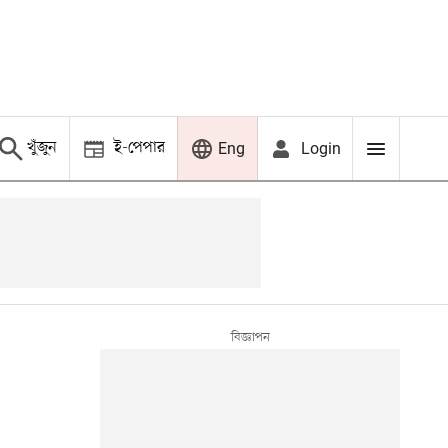
খুঁজুন
ই-পেপার
Login
Eng