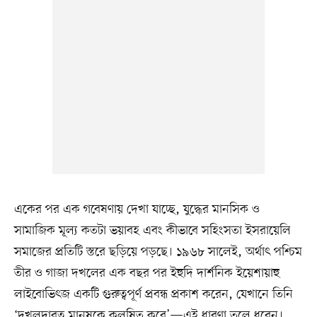
একের পর এক গবেষণায় দেখা যাচ্ছে, যুদ্ধের মানসিক ও
সামাজিক মূল্য কতটা ভয়াবহ এবং কীভাবে সহিংসতা ইসরায়েলি
সমাজের প্রতিটি স্তরে ছড়িয়ে পড়ছে। ১৯৬৮ সালেই, অর্থাৎ পশ্চিম
তীর ও গাজা দখলের এক বছর পর ইহুদি দার্শনিক ইয়েশায়াহু
লাইবোভিৎজ একটি গুরুত্বপূর্ণ প্রবন্ধ প্রকাশ করেন, যেখানে তিনি
‘দখলদারত্ব মানুষকে কলুষিত করে’—এই ধারণা তুলে ধরেন।