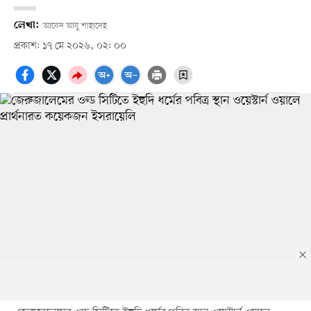
লেখা:
আবেদ আবু শাহাদেহ
প্রকাশ: ১৭ মে ২০২৬, ০২: ০০