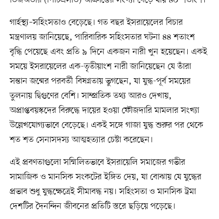
ডিজঅর্ডার (পিটিএসডি) আক্রান্তের সংখ্যা বেড়ে যায় ৪০ শতাংশ।
গার্হস্থ্য–সহিংসতাও বেড়েছে। গত বছর ইসরায়েলের বিচার
মন্ত্রণালয় জানিয়েছে, পারিবারিক সহিংসতার ঘটনা ৪৪ শতাংশ
বৃদ্ধি পেয়েছে এবং প্রতি ৯ দিনে একজন নারী খুন হয়েছেন। একই
সময়ে ইসরায়েলের এক-তৃতীয়াংশ নারী জানিয়েছেন যে তাঁরা
সন্তান জন্মের পরবর্তী বিষণ্নতায় ভুগছেন, যা যুদ্ধ-পূর্ব সময়ের
তুলনায় দ্বিগুণের বেশি। সাম্প্রতিক তথ্য আরও দেখায়,
অপ্রাপ্তবয়স্কদের বিরুদ্ধে দায়ের হওয়া ফৌজদারি মামলার সংখ্যা
উল্লেখযোগ্যভাবে বেড়েছে। একই সঙ্গে গাজা যুদ্ধ শুরুর পর থেকে
শত শত সেনাসদস্য আত্মহত্যার চেষ্টা করেছেন।
এই প্রবণতাগুলো সম্মিলিতভাবে ইসরায়েলি সমাজের গভীর
সামাজিক ও মানসিক সংকটের ইঙ্গিত দেয়, যা বোঝায় যে যুদ্ধের
প্রভাব শুধু যুদ্ধক্ষেত্রেই সীমাবদ্ধ নয়। সহিংসতা ও মানসিক ট্রমা
দেশটির দৈনন্দিন জীবনের প্রতিটি স্তরে ছড়িয়ে পড়েছে।