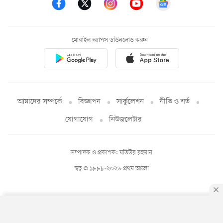
মোবাইল অ্যাপস ডাউনলোড করুন
আমাদের সম্পর্কে
বিজ্ঞাপন
সার্কুলেশন
নীতি ও শর্ত
যোগাযোগ
নিউজলেটার
সম্পাদক ও প্রকাশক: মতিউর রহমান
স্বত্ব © ১৯৯৮-২০২৬ প্রথম আলো