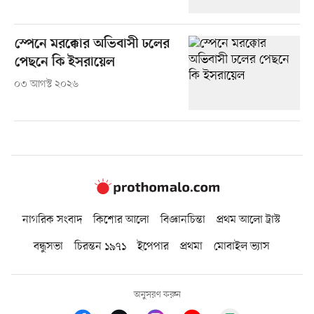
স্পেনে মরক্কোর অভিবাসী ঢলের
পেছনে কি ইসরায়েল
০৩ আগস্ট ২০২৬
নাগরিক সংবাদ
কিশোর আলো
বিজ্ঞানচিন্তা
প্রথম আলো ট্রাস্ট
বন্ধুসভা
চিরন্তন ১৯৭১
ইপেপার
প্রথমা
মোবাইল ভ্যাস
অনুসরণ করুন