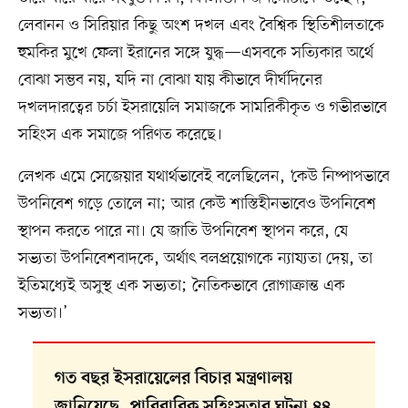
লেবানন ও সিরিয়ার কিছু অংশ দখল এবং বৈশ্বিক স্থিতিশীলতাকে
হুমকির মুখে ফেলা ইরানের সঙ্গে যুদ্ধ—এসবকে সত্যিকার অর্থে
বোঝা সম্ভব নয়, যদি না বোঝা যায় কীভাবে দীর্ঘদিনের
দখলদারত্বের চর্চা ইসরায়েলি সমাজকে সামরিকীকৃত ও গভীরভাবে
সহিংস এক সমাজে পরিণত করেছে।
লেখক এমে সেজেয়ার যথার্থভাবেই বলেছিলেন, ‘কেউ নিষ্পাপভাবে
উপনিবেশ গড়ে তোলে না; আর কেউ শাস্তিহীনভাবেও উপনিবেশ
স্থাপন করতে পারে না। যে জাতি উপনিবেশ স্থাপন করে, যে
সভ্যতা উপনিবেশবাদকে, অর্থাৎ বলপ্রয়োগকে ন্যায্যতা দেয়, তা
ইতিমধ্যেই অসুস্থ এক সভ্যতা; নৈতিকভাবে রোগাক্রান্ত এক
সভ্যতা।’
গত বছর ইসরায়েলের বিচার মন্ত্রণালয়
জানিয়েছে, পারিবারিক সহিংসতার ঘটনা ৪৪