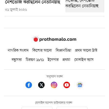
নৈশভোজ করছিলেন নেতানিয়াহু
৩১ জুলাই ২০২৬
নাগরিক সংবাদ
কিশোর আলো
বিজ্ঞানচিন্তা
প্রথম আলো ট্রাস্ট
বন্ধুসভা
চিরন্তন ১৯৭১
ইপেপার
প্রথমা
মোবাইল ভ্যাস
অনুসরণ করুন
মোবাইল অ্যাপস ডাউনলোড করুন