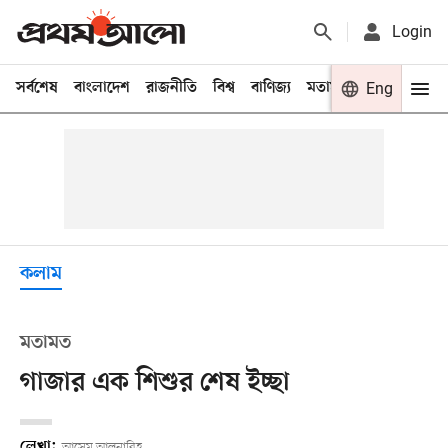
Login
সর্বশেষ
বাংলাদেশ
রাজনীতি
বিশ্ব
বাণিজ্য
মতামত
খেলা
Eng
বিনো
কলাম
মতামত
গাজার এক শিশুর শেষ ইচ্ছা
লেখা:
আসেম আলনাবিহ