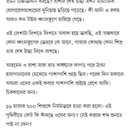
এমন চিন্তাভাবনা করছে? রাশার শেষ ইচ্ছা এখন সামাজিক
যোগাযোগমাধ্যমের দুনিয়ায় ছড়িয়ে পড়েছে। কী জানি এ রকম
আরও কত উইল ধ্বংসস্তূপে হারিয়ে গেছে।
এই লেখাটা লিখতে লিখতে অবাক হয়ে ভাবছি, এই অন্ধকারে
কোন ধ্বংসস্তূপের ভেতরে কে জানে, গাজার কোথায় কোন শিশু
তার শেষ ইচ্ছা লিখে রাখছে।
আহমেদ ও রাশা সারা রাত কাফনের কাপড় পরে ঠান্ডা
হাসপাতালের মেঝেতে পাশাপাশি শুয়ে ছিল। পরের দিন সকালে
আমরা ওদের একই কবরে পাশাপাশি শুইয়ে রেখে আসি।
চিরকালের জন্য।
১৬ হাজার ৭০০ শিশুকে নির্মমভাবে হত্যা করা হলো। এই
পৃথিবীতে কেউ কি কাঁদছে ওদের জন্য? সেই কান্নার শব্দ শুনতে
পাই না কেন?