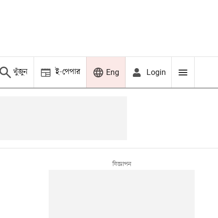
খুঁজুন
ই-পেপার
Login
Eng