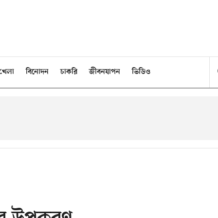
খেলা
বিনোদন
চাকরি
জীবনযাপন
ভিডিও