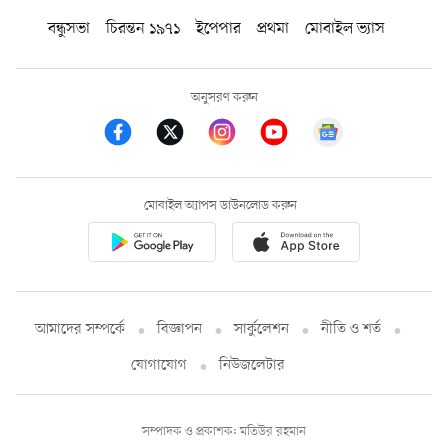
বন্ধুসভা
চিরন্তন ১৯৭১
ইপেপার
প্রথমা
মোবাইল ভ্যাস
অনুসরণ করুন
মোবাইল অ্যাপস ডাউনলোড করুন
আমাদের সম্পর্কে
বিজ্ঞাপন
সার্কুলেশন
নীতি ও শর্ত
যোগাযোগ
নিউজলেটার
সম্পাদক ও প্রকাশক: মতিউর রহমান