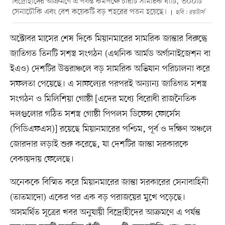
বিদ্রোহীদের আক্রমণে এ পর্যন্ত কমপক্ষে চারটি সামরিক ঘাঁটি, ৩০০টি
সেনাচৌকি এবং বেশ কয়েকটি বড় শহরের পতন হয়েছে।
ছবি : রয়টার্স
অক্টোবর মাসের শেষ দিকে মিয়ানমারের সামরিক জান্তার বিরুদ্ধে
জাতিগত তিনটি সশস্ত্র সংগঠন (এথনিক আর্মড অর্গানাইজেশন বা
ইএও) দেশটির উত্তরাঞ্চলে বড় সামরিক অভিযান পরিচালনা করে
সফলতা পেয়েছে। এ সাফল্যের পরপরই অন্যান্য জাতিগত সশস্ত্র
সংগঠন ও মিলিশিয়া গোষ্ঠী [এদের মধ্যে বিরোধী রাজনৈতিক
দলগুলোর গঠিত সশস্ত্র গোষ্ঠী পিপলস ডিফেন্স ফোর্সেস
(পিডিএফএস)] রয়েছে মিয়ানমারের পশ্চিম, পূর্ব ও দক্ষিণ অঞ্চলে
জোরদার লড়াই শুরু করেছে, যা দেশটির জান্তা সরকারকে
বেকায়দায় ফেলেছে।
অনেককে বিস্মিত করে মিয়ানমারের জান্তা সরকারের সেনাবাহিনী
(তাতমাদো) একের পর এক বড় পরাজয়ের মুখে পড়েছে।
অসমর্থিত সূত্রের খবর অনুযায়ী বিদ্রোহীদের আক্রমণে এ পর্যন্ত