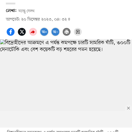
লেখা:
অ্যান্ড্রু সেলথ
আপডেট: ২০ ডিসেম্বর ২০২৩, ০৪: ৩২