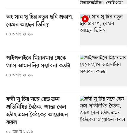
অং সান সু চির নতুন ছবি প্রকাশ,
কেমন আছেন তিনি?
০৪ আগস্ট ২০২৬
পাইপলাইনে মিয়ানমার থেকে
গ্যাস আমদানির সম্ভাবনা কতটা
০৪ আগস্ট ২০২৬
বন্দী সু চির সঙ্গে রেড ক্রস
প্রতিনিধির বৈঠক, জান্তা কেন
হঠাৎ এমন বৈঠকের আয়োজন
করল
০৩ আগস্ট ২০২৬