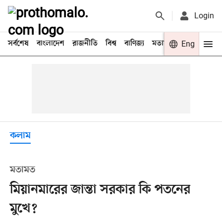
Login
সর্বশেষ
বাংলাদেশ
রাজনীতি
বিশ্ব
বাণিজ্য
মতামত
খেলা
Eng
বিনো
কলাম
মতামত
মিয়ানমারের জান্তা সরকার কি পতনের
মুখে?