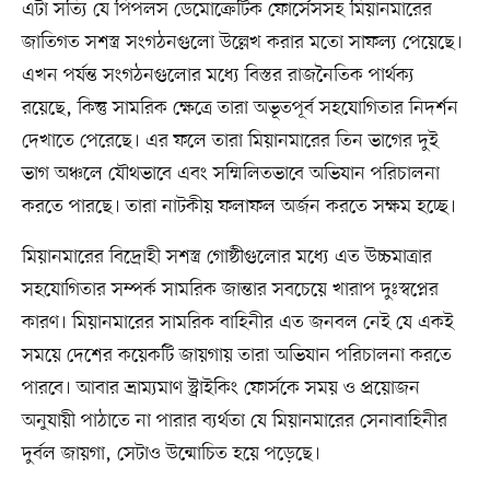
এটা সত্যি যে পিপলস ডেমোক্রেটিক ফোর্সেসসহ মিয়ানমারের
জাতিগত সশস্ত্র সংগঠনগুলো উল্লেখ করার মতো সাফল্য পেয়েছে।
এখন পর্যন্ত সংগঠনগুলোর মধ্যে বিস্তর রাজনৈতিক পার্থক্য
রয়েছে, কিন্তু সামরিক ক্ষেত্রে তারা অভূতপূর্ব সহযোগিতার নিদর্শন
দেখাতে পেরেছে। এর ফলে তারা মিয়ানমারের তিন ভাগের দুই
ভাগ অঞ্চলে যৌথভাবে এবং সম্মিলিতভাবে অভিযান পরিচালনা
করতে পারছে। তারা নাটকীয় ফলাফল অর্জন করতে সক্ষম হচ্ছে।
মিয়ানমারের বিদ্রোহী সশস্ত্র গোষ্ঠীগুলোর মধ্যে এত উচ্চমাত্রার
সহযোগিতার সম্পর্ক সামরিক জান্তার সবচেয়ে খারাপ দুঃস্বপ্নের
কারণ। মিয়ানমারের সামরিক বাহিনীর এত জনবল নেই যে একই
সময়ে দেশের কয়েকটি জায়গায় তারা অভিযান পরিচালনা করতে
পারবে। আবার ভ্রাম্যমাণ স্ট্রাইকিং ফোর্সকে সময় ও প্রয়োজন
অনুযায়ী পাঠাতে না পারার ব্যর্থতা যে মিয়ানমারের সেনাবাহিনীর
দুর্বল জায়গা, সেটাও উন্মোচিত হয়ে পড়েছে।