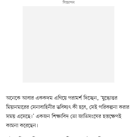
অনেকে আবার এককদম এগিয়ে পরামর্শ দিচ্ছেন, ‘যুদ্ধোত্তর
মিয়ানমারের সেনাবাহিনীর ভবিষ্যৎ কী হবে, সেই পরিকল্পনা করার
সময় এসেছে।’ একজন শিক্ষাবিদ তো জাতিসংঘের হস্তক্ষেপই
কামনা করেছেন।