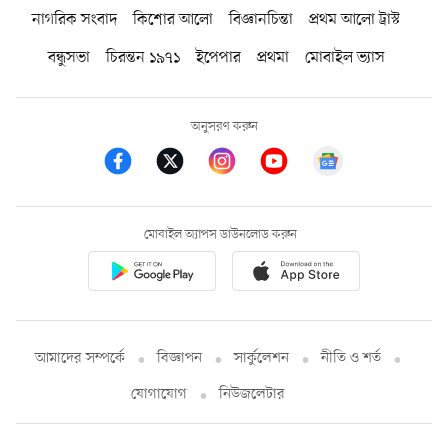
নাগরিক সংবাদ
কিশোর আলো
বিজ্ঞানচিন্তা
প্রথম আলো ট্রাস্ট
বন্ধুসভা
চিরন্তন ১৯৭১
ইপেপার
প্রথমা
মোবাইল ভ্যাস
অনুসরণ করুন
মোবাইল অ্যাপস ডাউনলোড করুন
আমাদের সম্পর্কে
বিজ্ঞাপন
সার্কুলেশন
নীতি ও শর্ত
যোগাযোগ
নিউজলেটার