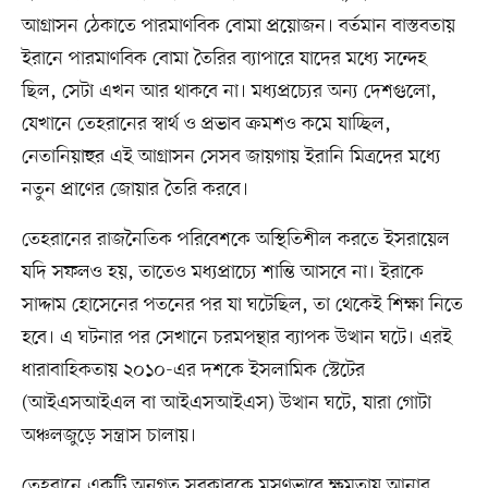
আগ্রাসন ঠেকাতে পারমাণবিক বোমা প্রয়োজন। বর্তমান বাস্তবতায়
ইরানে পারমাণবিক বোমা তৈরির ব্যাপারে যাদের মধ্যে সন্দেহ
ছিল, সেটা এখন আর থাকবে না। মধ্যপ্রচ্যের অন্য দেশগুলো,
যেখানে তেহরানের স্বার্থ ও প্রভাব ক্রমশও কমে যাচ্ছিল,
নেতানিয়াহুর এই আগ্রাসন সেসব জায়গায় ইরানি মিত্রদের মধ্যে
নতুন প্রাণের জোয়ার তৈরি করবে।
তেহরানের রাজনৈতিক পরিবেশকে অস্থিতিশীল করতে ইসরায়েল
যদি সফলও হয়, তাতেও মধ্যপ্রাচ্যে শান্তি আসবে না। ইরাকে
সাদ্দাম হোসেনের পতনের পর যা ঘটেছিল, তা থেকেই শিক্ষা নিতে
হবে। এ ঘটনার পর সেখানে চরমপন্থার ব্যাপক উত্থান ঘটে। এরই
ধারাবাহিকতায় ২০১০-এর দশকে ইসলামিক স্টেটের
(আইএসআইএল বা আইএসআইএস) উত্থান ঘটে, যারা গোটা
অঞ্চলজুড়ে সন্ত্রাস চালায়।
তেহরানে একটি অনুগত সরকারকে মসৃণভাবে ক্ষমতায় আনার