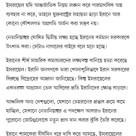
ইসরায়েল যদি আন্তর্জাতিক নিয়ম লঙ্ঘন করে পারমাণবিক অস্ত্র
ব্যবহার না করে, তাহলে যুক্তরাষ্ট্রের সহায়তা ছাড়া ইরানে আর
কোনো কৌশলগত অগ্রগতি অর্জন করা সম্ভব নয়।
নেতানিয়াহুর ঘোষিত দ্বিতীয় লক্ষ্য হচ্ছে ইরানের বর্তমান সরকারকে
উৎখাত করা। সেটাও নাগালের বাইরে বলে মনে হচ্ছে।
ইরানের শীর্ষ সামরিক কমান্ডারদের লক্ষ্যবস্তু বানিয়ে হত্যা করেছে
ইসরায়েল। ইরানি জনগণকে তারা খোলাখুলিভাবে ইরান সরকারের
বিরুদ্ধে বিদ্রোহের আহ্বান জানিয়েছে। কিন্তু ইসরায়েলের
একতরফা আগ্রাসন তেল আবিবের প্রতি ইরানিদের ক্ষোভ বাড়াবে।
আঞ্চলিক অন্য দেশগুলো, যেখানে তেহরানের প্রভাব ক্রমে কমে
যাচ্ছিল, সেখানে নেতানিয়াহুর এ পদক্ষেপ আবারও ইরানের
পুরোনো জোটগুলোকে নতুন প্রাণ দান করার ঝুঁকি তৈরি করেছে।
ইরানে শাসকেরা দীর্ঘদিন ধরে দাবি করে আসছে, ইসরায়েলের