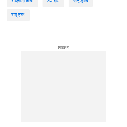
রাজধানী ঢাকা
সমাধান
স্বাস্থ্যঝুঁকি
বায়ু দূষণ