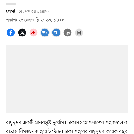
লেখা:
মো. সাখাওয়াত হোসেন
প্রকাশ: ২৫ ফেব্রুয়ারি ২০২৩, ১৭: ০০
বায়ুদূষণ একটি মানবসৃষ্ট দুর্যোগ। ঢাকাসহ আশপাশের শহরগুলোর
বাতাস বিপজ্জনক হয়ে উঠেছে। ঢাকা শহরের বায়ুদূষণ কয়েক বছর