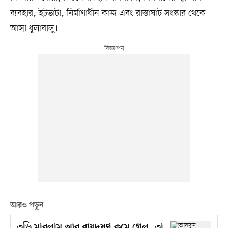
ব্যবহার, ইটভাটা, নির্মাণাধীন কাজ এবং রাস্তাঘাট সংস্কার থেকে
আসা ধুলাবালু।
আরও পড়ুন
তুড়ি মারলাম আর বায়ুদূষণ কমে গেল, তা