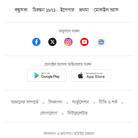
বন্ধুসভা
চিরন্তন ১৯৭১
ইপেপার
প্রথমা
মোবাইল ভ্যাস
অনুসরণ করুন
মোবাইল অ্যাপস ডাউনলোড করুন
আমাদের সম্পর্কে
বিজ্ঞাপন
সার্কুলেশন
নীতি ও শর্ত
যোগাযোগ
নিউজলেটার
সম্পাদক ও প্রকাশক: মতিউর রহমান