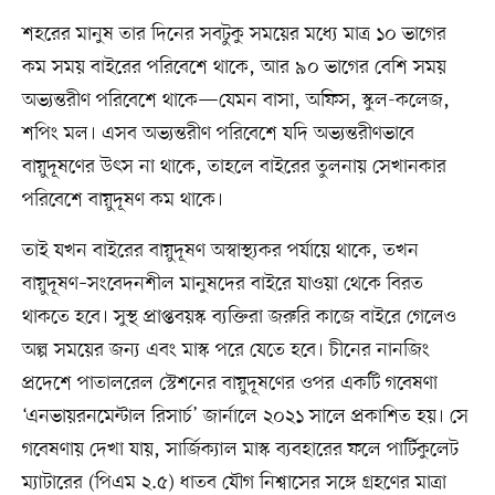
শহরের মানুষ তার দিনের সবটুকু সময়ের মধ্যে মাত্র ১০ ভাগের
কম সময় বাইরের পরিবেশে থাকে, আর ৯০ ভাগের বেশি সময়
অভ্যন্তরীণ পরিবেশে থাকে—যেমন বাসা, অফিস, স্কুল-কলেজ,
শপিং মল। এসব অভ্যন্তরীণ পরিবেশে যদি অভ্যন্তরীণভাবে
বায়ুদূষণের উৎস না থাকে, তাহলে বাইরের তুলনায় সেখানকার
পরিবেশে বায়ুদূষণ কম থাকে।
তাই যখন বাইরের বায়ুদূষণ অস্বাস্থ্যকর পর্যায়ে থাকে, তখন
বায়ুদূষণ–সংবেদনশীল মানুষদের বাইরে যাওয়া থেকে বিরত
থাকতে হবে। সুস্থ প্রাপ্তবয়স্ক ব্যক্তিরা জরুরি কাজে বাইরে গেলেও
অল্প সময়ের জন্য এবং মাস্ক পরে যেতে হবে। চীনের নানজিং
প্রদেশে পাতালরেল স্টেশনের বায়ুদূষণের ওপর একটি গবেষণা
‘এনভায়রনমেন্টাল রিসার্চ’ জার্নালে ২০২১ সালে প্রকাশিত হয়। সে
গবেষণায় দেখা যায়, সার্জিক্যাল মাস্ক ব্যবহারের ফলে পার্টিকুলেট
ম্যাটারের (পিএম ২.৫) ধাতব যৌগ নিশ্বাসের সঙ্গে গ্রহণের মাত্রা