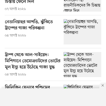
চিন্তায় ফেলে দিল
০৭ আগস্ট ২০২৬
নেতানিয়াহুর আপত্তি, ঝুঁকিতে
ট্রাম্পের গাজা পরিকল্পনা
০৫ আগস্ট ২০২৬
ট্রাম্প থেকে আল-সাইয়েদ:
মিশিগানে ডেমোক্র্যাটদের ভোটের
মূল ইস্যু হয়ে উঠেছে গাজা যুদ্ধ
০৪ আগস্ট ২০২৬
ফিলিস্তিন যেভাবে পশ্চিমের
রাজনীতি চিরতরে বদলে দিয়েছে
০৪ আগস্ট ২০২৬
By using this site, you agree to our
Privacy Policy
.
OK