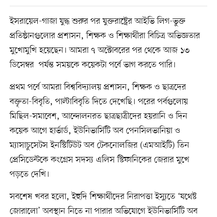
ইসরায়েল-গাজা যুদ্ধ শুরুর পর যুক্তরাষ্ট্রের আইভি লিগ-ভুক্ত
প্রতিষ্ঠানগুলোর প্রশাসন, শিক্ষক ও শিক্ষার্থীরা বিচিত্র অভিজ্ঞতার
মুখোমুখি হয়েছেন। আমরা ৭ অক্টোবরের পর থেকে আজ ১৩
ডিসেম্বর পর্যন্ত সময়কে কয়েকটা পর্বে ভাগ করতে পারি।
প্রথম পর্বে আমরা বিশ্ববিদ্যালয় প্রশাসন, শিক্ষক ও ছাত্রদের
বক্তৃতা-বিবৃতি, পাল্টাবিবৃতি দিতে দেখেছি। পরের পর্বগুলোয়
মিছিল-সমাবেশ, আন্দোলনরত ছাত্রছাত্রীদের হয়রানি ও দিন
কয়েক আগে হার্ভার্ড, ইউনিভার্সিটি অব পেনসিলভানিয়া ও
ম্যাসাচুসেটস ইনস্টিটিউট অব টেকনোলজির (এমআইটি) তিন
প্রেসিডেন্টকে কংগ্রেস সদস্য এলিস স্টিফানিকের জেরার মুখে
পড়তে দেখি।
সবশেষ খবর হলো, ইহুদি শিক্ষার্থীদের নিরাপত্তা ইস্যুতে ‘যথেষ্ট
জোরালো’ অবস্থান নিতে না পারার অভিযোগে ইউনিভার্সিটি অব