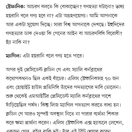
আচরণ বলতে কি বোঝাচ্ছেন? গণহত্যা ঘটানো? ভাষ্য
স্টেফানিক:
হয়রানি বলে গণ্য হবে না? এটা অগ্রহণযোগ্য। আমি আপনাকে
আর একটা সুযোগ দিচ্ছে। সারা বিশ্ব আপনাকে দেখছে। ইহুদিদের
গণহত্যার ডাক দেওয়া কি পেনের আইন বা আচরণবিধি বিরোধী?
হ্যাঁ নাকি না?
এটা হয়রানি বলে গণ্য হতে পারে।
ম্যাগিল:
অপর দুই প্রেসিডেন্ট ক্লডিন গে এবং স্যালি কর্নব্লাথের
কথোপকথনও ছিল একই ধাঁচের। এলিস স্টেফানিকসহ ৭০ জন
এবং হোয়াইট হাউস প্রতিনিধি তাঁদের পদত্যাগের দাবি তোলেন।
শুরু থেকেই এমআইটির প্রেসিডেন্ট স্যালি কর্নব্লাথের পাশে
দাঁড়িয়েছিল পর্ষদ। কিন্তু লিজ ম্যাগিল পদত্যাগ করতে বাধ্য হন।
ক্লডিন গে আরও সুস্পষ্ট অবস্থান নিতে না পারার ব্যর্থতা শিকার
করে ক্ষমা প্রার্থনা করেন। এলিস স্টেফানিক এক্স হ্যান্ডলে লেখেন,
একজন গেল, রইল বাকি দুই। তাঁর এই টুইট শেয়ার করেন