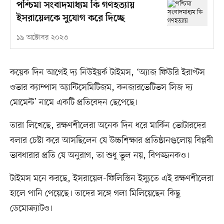
পশ্চিমা সংবাদমাধ্যম কি গণহত্যায়
ইসরায়েলকে সুযোগ করে দিচ্ছে
১৯ অক্টোবর ২০২৩
কয়েক দিন আগেই দ্য নিউইয়র্ক টাইমস, ‘অ্যাজ ফিউরি ইরাপ্টস
ওভার ক্যাম্পাস অ্যান্টিসেমিটিজম, কনজারভেটিভস সিজ দ্য
মোমেন্ট’ নামে একটি প্রতিবেদন ছেপেছে।
তারা লিখেছে, রক্ষণশীলেরা অনেক দিন ধরে মার্কিন ভোটারদের
বলার চেষ্টা করে আসছিলেন যে উচ্চশিক্ষার প্রতিষ্ঠানগুলোয় বিপ্লবী
ভাবধারার প্রতি যে অনুরাগ, তা শুধু ভুল নয়, বিপজ্জনকও।
টাইমস মনে করছে, ইসরায়েল-ফিলিস্তিন ইস্যুতে এই রক্ষণশীলেরা
হালে পানি পেয়েছে। তাদের সঙ্গে গলা মিলিয়েছেন কিছু
ডেমোক্র্যাটও।