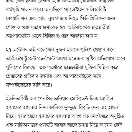
এবং রোর হাবাড সেন্টার অ্যাট ডার্টমাউথ মোমবাতি প্রজ্বালন
কর্মসূচি পালন করে। অন্যদিকে প্যালেস্টাইন সলিডারিটি
কোয়ালিশন এবং আল নুর গাজায় নিহত ফিলিস্তিনিদের জন্য
শোক ও স্মরণসভায় জমায়েত হয়। ডার্টমাউথের ছাত্রছাত্রীরা
অ্যাপারথেইড থেকে বিচ্ছিন্ন হওয়ার আহ্বান জানান।
২৭ অক্টোবর এই কলেজের দুজন ছাত্রকে পুলিশ গ্রেপ্তার করে।
ডার্টমাউথ স্টুডেন্ট গভর্নমেন্ট অযথা উত্তেজনা সৃষ্টির অভিযোগ আনে
পুলিশের বিরুদ্ধে। ৩০ অক্টোবর ছাত্রছাত্রীরা মুক্তির মিছিল করে
গ্রেপ্তারের প্রতিবাদ জানায় এবং অ্যাপারথেইডের সঙ্গে
সম্পর্কচ্ছেদের দাবি করে।
ইউনিভার্সিটি অব পেনসিলভানিয়ার প্রেসিডেন্ট লিজ ম্যাগিল
হামাসের হামলার নিন্দা জানিয়ে দু-দুটো বিবৃতি দেন এই হামলা
নিয়ে। ইসরায়েলে হামাসের হামলার আগে গত সেপ্টেম্বরে অনুষ্ঠিত
এক সাহিত্যসভার প্রসঙ্গটি আবার আলোচনায় নিয়ে আসেন কেউ