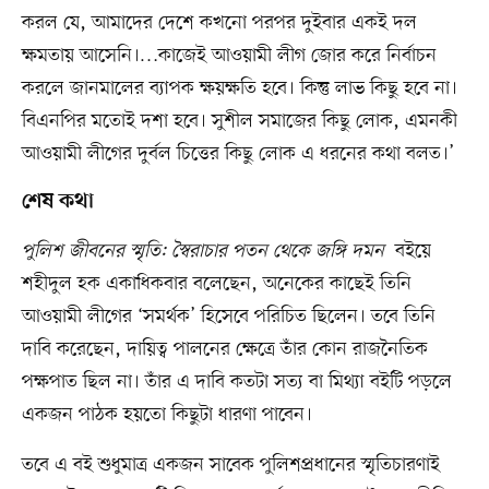
করল যে, আমাদের দেশে কখনো পরপর দুইবার একই দল
ক্ষমতায় আসেনি।…কাজেই আওয়ামী লীগ জোর করে নির্বাচন
করলে জানমালের ব্যাপক ক্ষয়ক্ষতি হবে। কিন্তু লাভ কিছু হবে না।
বিএনপির মতোই দশা হবে। সুশীল সমাজের কিছু লোক, এমনকী
আওয়ামী লীগের দুর্বল চিত্তের কিছু লোক এ ধরনের কথা বলত।’
শেষ কথা
পুলিশ জীবনের স্মৃতি: স্বৈরাচার পতন থেকে জঙ্গি দমন
বইয়ে
শহীদুল হক একাধিকবার বলেছেন, অনেকের কাছেই তিনি
আওয়ামী লীগের ‘সমর্থক’ হিসেবে পরিচিত ছিলেন। তবে তিনি
দাবি করেছেন, দায়িত্ব পালনের ক্ষেত্রে তাঁর কোন রাজনৈতিক
পক্ষপাত ছিল না। তাঁর এ দাবি কতটা সত্য বা মিথ্যা বইটি পড়লে
একজন পাঠক হয়তো কিছুটা ধারণা পাবেন।
তবে এ বই শুধুমাত্র একজন সাবেক পুলিশপ্রধানের স্মৃতিচারণাই