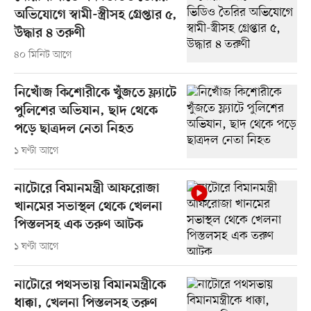
অভিযোগে স্বামী-স্ত্রীসহ গ্রেপ্তার ৫,
উদ্ধার ৪ তরুণী
৪০ মিনিট আগে
নিখোঁজ কিশোরীকে খুঁজতে ফ্ল্যাটে
পুলিশের অভিযান, ছাদ থেকে
পড়ে ছাত্রদল নেতা নিহত
১ ঘণ্টা আগে
নাটোরে বিমানমন্ত্রী আফরোজা
খানমের সভাস্থল থেকে খেলনা
পিস্তলসহ এক তরুণ আটক
১ ঘণ্টা আগে
নাটোরে পথসভায় বিমানমন্ত্রীকে
ধাক্কা, খেলনা পিস্তলসহ তরুণ