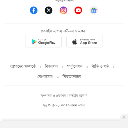
অনুসরণ করুন
মোবাইল অ্যাপস ডাউনলোড করুন
আমাদের সম্পর্কে
বিজ্ঞাপন
সার্কুলেশন
নীতি ও শর্ত
যোগাযোগ
নিউজলেটার
সম্পাদক ও প্রকাশক: মতিউর রহমান
স্বত্ব © ১৯৯৮-২০২৬ প্রথম আলো