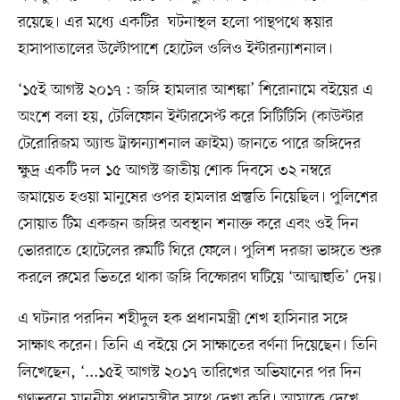
রয়েছে। এর মধ্যে একটির ঘটনাস্থল হলো পান্থপথে স্কয়ার
হাসাপাতালের উল্টোপাশে হোটেল ওলিও ইন্টারন্যাশনাল।
‘১৫ই আগস্ট ২০১৭ : জঙ্গি হামলার আশঙ্কা’ শিরোনামে বইয়ের এ
অংশে বলা হয়, টেলিফোন ইন্টারসেপ্ট করে সিটিটিসি (কাউন্টার
টেরোরিজম অ্যান্ড ট্রান্সন্যাশনাল ক্রাইম) জানতে পারে জঙ্গিদের
ক্ষুদ্র একটি দল ১৫ আগস্ট জাতীয় শোক দিবসে ৩২ নম্বরে
জমায়েত হওয়া মানুষের ওপর হামলার প্রস্তুতি নিয়েছিল। পুলিশের
সোয়াত টিম একজন জঙ্গির অবস্থান শনাক্ত করে এবং ওই দিন
ভোররাতে হোটেলের রুমটি ঘিরে ফেলে। পুলিশ দরজা ভাঙ্গতে শুরু
করলে রুমের ভিতরে থাকা জঙ্গি বিস্ফোরণ ঘটিয়ে ‘আত্মাহুতি’ দেয়।
এ ঘটনার পরদিন শহীদুল হক প্রধানমন্ত্রী শেখ হাসিনার সঙ্গে
সাক্ষাৎ করেন। তিনি এ বইয়ে সে সাক্ষাতের বর্ণনা দিয়েছেন। তিনি
লিখেছেন, ‘...১৫ই আগস্ট ২০১৭ তারিখের অভিযানের পর দিন
গণভবনে মাননীয় প্রধানমন্ত্রীর সাথে দেখা করি। আমাকে দেখে