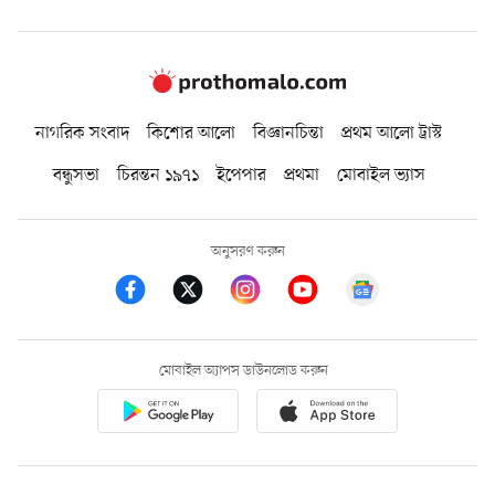
নাগরিক সংবাদ
কিশোর আলো
বিজ্ঞানচিন্তা
প্রথম আলো ট্রাস্ট
বন্ধুসভা
চিরন্তন ১৯৭১
ইপেপার
প্রথমা
মোবাইল ভ্যাস
অনুসরণ করুন
মোবাইল অ্যাপস ডাউনলোড করুন