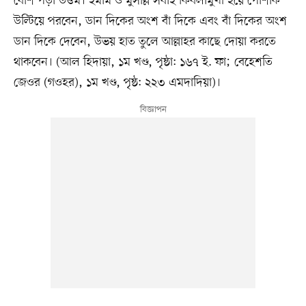
বেশি পড়া উত্তম। ইমাম ও মুসল্লি সবাই কিবলামুখী হয়ে পোশাক
উল্টিয়ে পরবেন, ডান দিকের অংশ বাঁ দিকে এবং বাঁ দিকের অংশ
ডান দিকে দেবেন, উভয় হাত তুলে আল্লাহর কাছে দোয়া করতে
থাকবেন। (আল হিদায়া, ১ম খণ্ড, পৃষ্ঠা: ১৬৭ ই. ফা; বেহেশতি
জেওর (গওহর), ১ম খণ্ড, পৃষ্ঠ: ২২৩ এমদাদিয়া)।