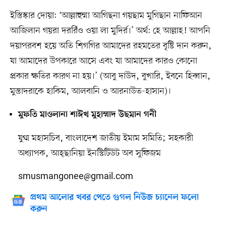
ইস্তিস্কার দোয়া: ‘আল্লাহুম্মা আগিছনা গয়ছাম মুগিছান নাফিআন
আজিলান গয়রা দররিঁও ওয়া লা মুদির্র।’ অর্থ: হে আল্লাহ! আপনি
দয়াপরবশ হয়ে অতি শিগগির আমাদের রহমতের বৃষ্টি দান করুন,
যা আমাদের উপকারে আসে এবং যা আমাদের কারও কোনো
প্রকার ক্ষতির কারণ না হয়।’ (আবু দাউদ, বুখারি, ইবনে হিব্বান,
মুস্তাদরাকে হাকিম, আলবানি ও আরনাউত-হাসান)।
মুফতি মাওলানা শাঈখ মুহাম্মাদ উছমান গনী
যুগ্ম মহাসচিব, বাংলাদেশ জাতীয় ইমাম সমিতি; সহকারী
অধ্যাপক, আহ্ছানিয়া ইনস্টিটিউট অব সুফিজম
smusmangonee@gmail.com
প্রথম আলোর খবর পেতে গুগল নিউজ চ্যানেল ফলো
করুন