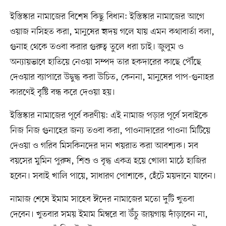
ইস্তিস্কার নামাজের বিশেষ কিছু বিধান: ইস্তিস্কার নামাজের আগে
ওয়াজ নসিহত করা, মানুষের হৃদয় গলে যায় এমন কথাবার্তা বলা,
গুনাহ থেকে তওবা করার গুরুত্ব তুলে ধরা চাই। জুলুম ও
অন্যায়ভাবে হাতিয়ে নেওয়া সম্পদ তার হকদারের কাছে পৌঁছে
দেওয়ার ব্যাপারে উদ্বুদ্ধ করা উচিত, কেননা, মানুষের পাপ-গুনাহর
কারণেই বৃষ্টি বন্ধ করে দেওয়া হয়।
ইস্তিস্কার নামাজের পূর্বে করণীয়: এই নামাজ পড়ার পূর্বে সবাইকে
নিজ নিজ গুনাহের জন্য তওবা করা, পাওনাদারের পাওনা মিটিয়ে
দেওয়া ও গরিব মিসকিনদের দান খয়রাত করা আবশ্যক। সব
বয়সের মুমিন পুরুষ, শিশু ও বৃদ্ধ একত্র হয়ে খোলা মাঠে হাজির
হবেন। সবাই খালি পায়ে, সাধারণ পোশাকে, হেঁটে ময়দানে যাবেন।
নামাজ শেষে ইমাম সাহেব ঈদের নামাজের মতো দুটি খুতবা
দেবেন। খুতবার সময় ইমাম মিম্বরে বা উঁচু জায়গায় দাঁড়াবেন না,