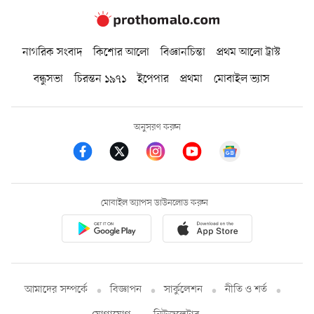
নাগরিক সংবাদ
কিশোর আলো
বিজ্ঞানচিন্তা
প্রথম আলো ট্রাস্ট
বন্ধুসভা
চিরন্তন ১৯৭১
ইপেপার
প্রথমা
মোবাইল ভ্যাস
অনুসরণ করুন
মোবাইল অ্যাপস ডাউনলোড করুন
আমাদের সম্পর্কে
বিজ্ঞাপন
সার্কুলেশন
নীতি ও শর্ত