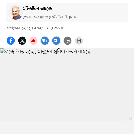
মহিউদ্দিন আহমদ
লেখক , গবেষক ও রাজনৈতিক বিশ্লেষক
আপডেট: ১২ জুন ২০২৬, ০৭: ৩৬