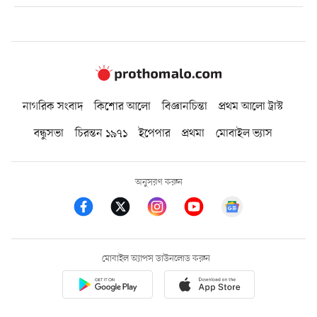
নাগরিক সংবাদ
কিশোর আলো
বিজ্ঞানচিন্তা
প্রথম আলো ট্রাস্ট
বন্ধুসভা
চিরন্তন ১৯৭১
ইপেপার
প্রথমা
মোবাইল ভ্যাস
অনুসরণ করুন
মোবাইল অ্যাপস ডাউনলোড করুন