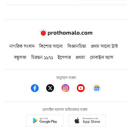
নাগরিক সংবাদ
কিশোর আলো
বিজ্ঞানচিন্তা
প্রথম আলো ট্রাস্ট
বন্ধুসভা
চিরন্তন ১৯৭১
ইপেপার
প্রথমা
মোবাইল ভ্যাস
অনুসরণ করুন
মোবাইল অ্যাপস ডাউনলোড করুন