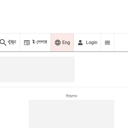
খুঁজুন
ই-পেপার
Login
Eng