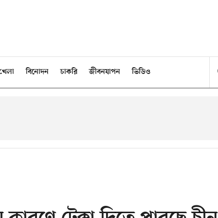
খেলা
বিনোদন
চাকরি
জীবনযাপন
ভিডিও