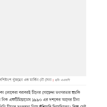
শিষ্টাংশ খুঁজছেন এক মার্কিন নৌ সেনা
ছবি: এএফপি
া লোকেরা বরাবরই চীনের গোয়েন্দা তৎপরতার হুমকি
কর্তা নিক এফটিমিয়াডেস ১৯৯০ এর দশকের আগের চীনা