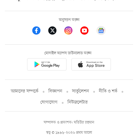
অনুসরণ করুন
মোবাইল অ্যাপস ডাউনলোড করুন
আমাদের সম্পর্কে
বিজ্ঞাপন
সার্কুলেশন
নীতি ও শর্ত
যোগাযোগ
নিউজলেটার
সম্পাদক ও প্রকাশক: মতিউর রহমান
স্বত্ব © ১৯৯৮-২০২৬ প্রথম আলো