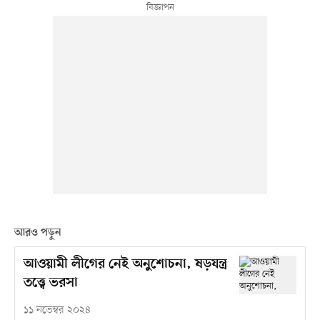
আরও পড়ুন
আওয়ামী লীগের নেই অনুশোচনা, ষড়যন্ত্র
তত্ত্বে ভরসা
১১ নভেম্বর ২০২৪