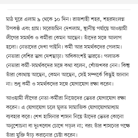
মাঠ ঘুরে এলাম ৯ থেকে ১০ দিন। রাজশাহী শহর, শহরসংলগ্ন
উপকণ্ঠ এবং গ্রাম। সরেজমিন দেখলাম, স্থানীয় পর্যায়ে আওয়ামী
লীগের সমর্থক ও কর্মীরা কেমন আছেন। তাঁদের সঙ্গে আলাপ
হলো। নেতাদের দেখা পাইনি। কর্মী আর সমর্থকদের পেলাম।
নেতারা বেশির ভাগ দেশছাড়া। অধিকাংশই ভারতে। পলাতক
নেতারা কর্মী-সমর্থকদের সঙ্গে কথা বলেন, খোঁজখবর নেন। কিন্তু
তাঁরা কোথায় আছেন, কেমন আছেন, সেই সম্পর্কে কিছুই জানান
না। শুধু কর্মী ও সমর্থকদের সঙ্গে যোগাযোগ রক্ষা করেন।
আওয়ামী লীগের নেতা-কর্মীরা নিজেদের ভেতর যোগাযোগ রক্ষা
করেন। এ যোগাযোগ চলে মূলত সামাজিক যোগাযোগমাধ্যম
ব্যবহার করে। শেখ হাসিনার শাসন নিয়ে তাঁদের ভেতর কোনো
অনুশোচনা বা দুঃখবোধ চোখে পড়ল না; বরং তাঁর শাসনের পক্ষে
তাঁরা যুক্তি দাঁড় করানোর চেষ্টা করেন।