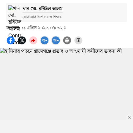
খান মো. রবিউল আলম
যোগাযোগ বিশেষজ্ঞ ও শিক্ষক
আপডেট: ১১ এপ্রিল ২০২৫, ০৭: ৩২