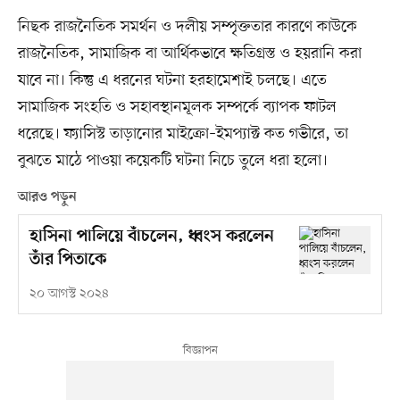
নিছক রাজনৈতিক সমর্থন ও দলীয় সম্পৃক্ততার কারণে কাউকে
রাজনৈতিক, সামাজিক বা আর্থিকভাবে ক্ষতিগ্রস্ত ও হয়রানি করা
যাবে না। কিন্তু এ ধরনের ঘটনা হরহামেশাই চলছে। এতে
সামাজিক সংহতি ও সহাবস্থানমূলক সম্পর্কে ব্যাপক ফাটল
ধরেছে। ফ্যাসিস্ট তাড়ানোর মাইক্রো–ইমপ্যাক্ট কত গভীরে, তা
বুঝতে মাঠে পাওয়া কয়েকটি ঘটনা নিচে তুলে ধরা হলো।
আরও পড়ুন
হাসিনা পালিয়ে বাঁচলেন, ধ্বংস করলেন
তাঁর পিতাকে
২০ আগস্ট ২০২৪