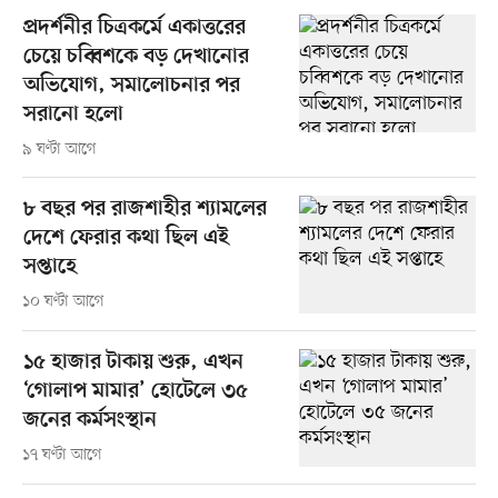
প্রদর্শনীর চিত্রকর্মে একাত্তরের
চেয়ে চব্বিশকে বড় দেখানোর
অভিযোগ, সমালোচনার পর
সরানো হলো
৯ ঘণ্টা আগে
৮ বছর পর রাজশাহীর শ্যামলের
দেশে ফেরার কথা ছিল এই
সপ্তাহে
১০ ঘণ্টা আগে
১৫ হাজার টাকায় শুরু, এখন
‘গোলাপ মামার’ হোটেলে ৩৫
জনের কর্মসংস্থান
১৭ ঘণ্টা আগে