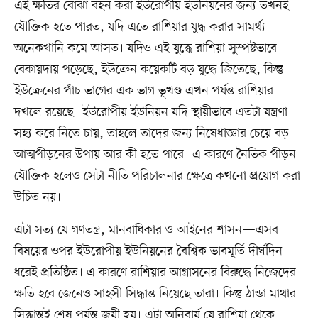
এই ক্ষতির বোঝা বহন করা ইউরোপীয় ইউনিয়নের জন্য তখনই
যৌক্তিক হতে পারত, যদি এতে রাশিয়ার যুদ্ধ করার সামর্থ্য
অনেকখানি কমে আসত। যদিও এই যুদ্ধে রাশিয়া সুস্পষ্টভাবে
বেকায়দায় পড়েছে, ইউক্রেন কয়েকটি বড় যুদ্ধে জিতেছে, কিন্তু
ইউক্রেনের পাঁচ ভাগের এক ভাগ ভূখণ্ড এখন পর্যন্ত রাশিয়ার
দখলে রয়েছে। ইউরোপীয় ইউনিয়ন যদি স্থায়ীভাবে এতটা যন্ত্রণা
সহ্য করে নিতে চায়, তাহলে তাদের জন্য নিষেধাজ্ঞার চেয়ে বড়
আত্মপীড়নের উপায় আর কী হতে পারে। এ কারণে নৈতিক পীড়ন
যৌক্তিক হলেও সেটা নীতি পরিচালনার ক্ষেত্রে কখনো প্রয়োগ করা
উচিত নয়।
এটা সত্য যে গণতন্ত্র, মানবাধিকার ও আইনের শাসন—এসব
বিষয়ের ওপর ইউরোপীয় ইউনিয়নের বৈশ্বিক ভাবমূর্তি দীর্ঘদিন
ধরেই প্রতিষ্ঠিত। এ কারণে রাশিয়ার আগ্রাসনের বিরুদ্ধে নিজেদের
ক্ষতি হবে জেনেও সাহসী সিদ্ধান্ত নিয়েছে তারা। কিন্তু ঠান্ডা মাথার
সিদ্ধান্তই শেষ পর্যন্ত জয়ী হয়। এটা অনিবার্য যে রাশিয়া থেকে