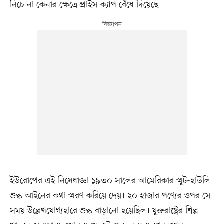
নিচে না কেনার ক্ষেত্রে প্রাইস ক্যাপ বেঁধে দিয়েছে।
ইউরোপের এই নিষেধাজ্ঞা ১৯৩০ সালের আমেরিকার স্মুট-হাউলি
শুল্ক আইনের কথা স্মরণ করিয়ে দেয়। ২০ হাজার পণ্যের ওপর সে
সময় উল্লেখযোগ্যহারে শুল্ক বাড়ানো হয়েছিল। যুক্তরাষ্ট্রের শিল্প