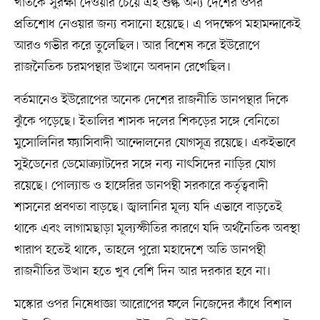
খাতকে সুরক্ষা দেওয়ার চেয়ে এই শুল্ক অন্য দেশের ওপর
প্রতিশোধ নেওয়ার জন্য বসানো হয়েছে। এ পদক্ষেপ মহামন্দাকেই
আরও গভীর করে তুলেছিল। আর বিশেষ করে ইউরোপে
রাজনৈতিক চরমপন্থার উত্থানে অবদান রেখেছিল।
বর্তমানেও ইউরোপের অনেক দেশের রাজনীতি ডানপন্থার দিকে
ঝুঁকে পড়েছে। ইতালির শাসক দলের শিকড়ের সঙ্গে বেনিতো
মুসোলিনির ফ্যাসিবাদী আন্দোলনের যোগসূত্র রয়েছে। একইভাবে
সুইডেনের ডেমোক্র্যাটদের সঙ্গে নব্য নাৎসিদের নাড়ির যোগ
রয়েছে। পোল্যান্ড ও হাঙ্গেরির ডানপন্থী সরকারে কর্তৃত্ববাদী
শাসনের প্রবণতা বাড়ছে। জ্বালানির মূল্য যদি এভাবে বাড়তেই
থাকে এবং লাগামছাড়া মূল্যস্ফীতির কারণে যদি অর্থনৈতিক অবস্থা
খারাপ হতেই থাকে, তাহলে পুরো মহাদেশে অতি ডানপন্থী
রাজনীতির উত্থান হতে খুব বেশি দিন আর দরকার হবে না।
মস্কোর ওপর নিষেধাজ্ঞা আরোপের ফলে নিজেদের কাঁধে বিশাল