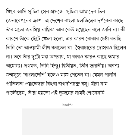
ফিরে আসি সুচিত্রা সেন প্রসঙ্গে। সুচিত্রা আমাদের তিন
জেনারেশনের ক্রাশ। এ দেশের বাংলা চলচ্চিত্রের দর্শকের কাছে
তাঁর মতো জনপ্রিয় নায়িকা আর কেউ হয়েছেন বলে জানি না। কী
কারণে তাঁকে ছেঁটে ফেলা হলো, এর কারণ বোঝার চেষ্টা করছি।
তিনি তো আওয়ামী লীগ করতেন না। স্বৈরাচারের দোসরও ছিলেন
না। তবে তাঁর দুটো মস্ত অপরাধ, যা কারও কারও কাছে ক্ষমার
অযোগ্য। প্রথমত, তিনি হিন্দু। দ্বিতীয়ত, তিনি ভারতীয়। অবশ্য
জন্মসূত্রে ‘বাংলাদেশি’ হলেও মাফ পেতেন না। যেমন পাননি
প্রীতিলতা ওয়াদ্দেদার কিংবা জগদীশচন্দ্র বসু। যাঁরা নাম
পাল্টেছেন, তাঁরা হয়তো এই দুজনের নামই শোনেননি।