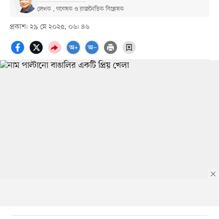
লেখক , গবেষক ও রাজনৈতিক বিশ্লেষক
প্রকাশ: ২৯ মে ২০২৫, ০৬: ৪৬