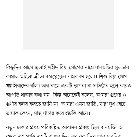
কিছুদিন আগে জুলাই শহীদ রিয়া গোপের নামে ধানমন্ডির সুলতানা
কামাল মহিলা ক্রীড়া কমপ্লেক্সের নামকরণ হলো। শিশু রিয়া গোপ
ফ্যাসিবাদের বলি। তার নামে একটি স্থাপনা বা প্রতিষ্ঠান হলে কারও
আপত্তি থাকার কথা নয়। কিন্তু অনেকেই বলেন, আমরা গুণের ও
গুণীর কদর করতে জানি না। আমরা এমন জাতি, যারা দুধ বেচে
তামাক কেনে, মাছ পাচার করে শুঁটকি আনে।
নতুন ঢাকার প্রথম পরিকল্পিত আবাসন প্রকল্প ছিল ধানমন্ডি। ১
থেকে ৩২ পর্যন্ত ৩২টি রাস্তার ছিল এর বুক চিরে আর চারদিক