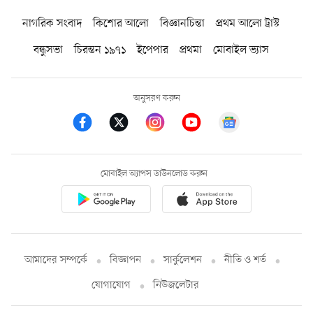
নাগরিক সংবাদ
কিশোর আলো
বিজ্ঞানচিন্তা
প্রথম আলো ট্রাস্ট
বন্ধুসভা
চিরন্তন ১৯৭১
ইপেপার
প্রথমা
মোবাইল ভ্যাস
অনুসরণ করুন
মোবাইল অ্যাপস ডাউনলোড করুন
আমাদের সম্পর্কে
বিজ্ঞাপন
সার্কুলেশন
নীতি ও শর্ত
যোগাযোগ
নিউজলেটার