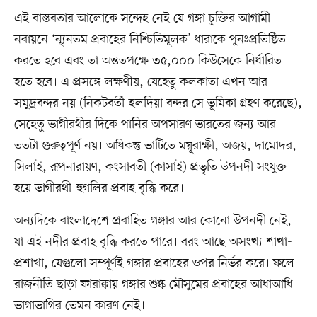
এই বাস্তবতার আলোকে সন্দেহ নেই যে গঙ্গা চুক্তির আগামী
নবায়নে ‘ন্যূনতম প্রবাহের নিশ্চিতিমূলক’ ধারাকে পুনঃপ্রতিষ্ঠিত
করতে হবে এবং তা অন্ততপক্ষে ৩৫,০০০ কিউসেকে নির্ধারিত
হতে হবে। এ প্রসঙ্গে লক্ষণীয়, যেহেতু কলকাতা এখন আর
সমুদ্রবন্দর নয় (নিকটবর্তী হলদিয়া বন্দর সে ভূমিকা গ্রহণ করেছে),
সেহেতু ভাগীরথীর দিকে পানির অপসারণ ভারতের জন্য আর
ততটা গুরুত্বপূর্ণ নয়। অধিকন্তু ভাটিতে ময়ূরাক্ষী, অজয়, দামোদর,
সিলাই, রূপনারায়ণ, কংসাবতী (কাসাই) প্রভৃতি উপনদী সংযুক্ত
হয়ে ভাগীরথী-হুগলির প্রবাহ বৃদ্ধি করে।
অন্যদিকে বাংলাদেশে প্রবাহিত গঙ্গার আর কোনো উপনদী নেই,
যা এই নদীর প্রবাহ বৃদ্ধি করতে পারে। বরং আছে অসংখ্য শাখা-
প্রশাখা, যেগুলো সম্পূর্ণই গঙ্গার প্রবাহের ওপর নির্ভর করে। ফলে
রাজনীতি ছাড়া ফারাক্কায় গঙ্গার শুষ্ক মৌসুমের প্রবাহের আধাআধি
ভাগাভাগির তেমন কারণ নেই।