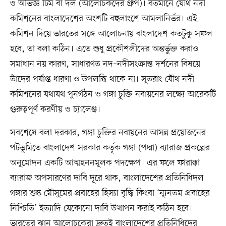
ও অভিজ্ঞ টিম বা দল (আলোচকদের গ্রুপ)। বর্তমানে যৌথ নদী
কমিশনের বাংলাদেশের অংশটি বহুলাংশে আমলানির্ভর। এই
কমিশন দিয়ে ভারতের সঙ্গে আলোচনায় বাংলাদেশ কতটুকু সফল
হবে, তা বলা কঠিন। এতে শুধু প্রকৌশলীদের অন্তর্ভুক্ত করাও
সমাধান নয় কারণ, সাধারণত নদ–নদীসংক্রান্ত দর্শনের বিষয়ে
তাঁদের পর্যাপ্ত ধারণা ও উপলব্ধি থাকে না। সুতরাং যৌথ নদী
কমিশনের যথাযথ পুনর্গঠন ও গঙ্গা চুক্তি নবায়নের লক্ষ্যে আরেকটি
গুরুত্বপূর্ণ করণীয় ও চ্যালেঞ্জ।
সবশেষে বলা দরকার, গঙ্গা চুক্তির নবায়নের আসন্ন প্রয়োজনের
পটভূমিতে বাংলাদেশ সরকার কর্তৃক গঙ্গা (পদ্মা) ব্যারাজ প্রকল্পের
অনুমোদন একটি আত্মহননমূলক পদক্ষেপ। এর ফলে ফারাক্কা
ব্যারাজ অপসারণের দাবি দূরে থাক, বাংলাদেশের প্রতিনিধিদল
গঙ্গার শুষ্ক মৌসুমের প্রবাহের হিস্যা বৃদ্ধি কিংবা ‘ন্যূনতম প্রবাহের
নিশ্চিতি’ ইত্যাদি যেকোনো দাবি উত্থাপন করাই কঠিন হবে।
ভারতের ঝানু আলোচকেরা দ্রুতই বাংলাদেশের প্রতিনিধিদের