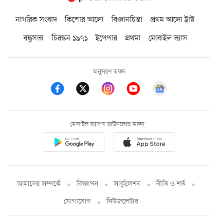
নাগরিক সংবাদ
কিশোর আলো
বিজ্ঞানচিন্তা
প্রথম আলো ট্রাস্ট
বন্ধুসভা
চিরন্তন ১৯৭১
ইপেপার
প্রথমা
মোবাইল ভ্যাস
অনুসরণ করুন
মোবাইল অ্যাপস ডাউনলোড করুন
আমাদের সম্পর্কে
বিজ্ঞাপন
সার্কুলেশন
নীতি ও শর্ত
যোগাযোগ
নিউজলেটার