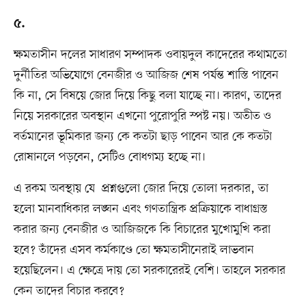
৫.
ক্ষমতাসীন দলের সাধারণ সম্পাদক ওবায়দুল কাদেরের কথামতো
দুর্নীতির অভিযোগে বেনজীর ও আজিজ শেষ পর্যন্ত শাস্তি পাবেন
কি না, সে বিষয়ে জোর দিয়ে কিছু বলা যাচ্ছে না। কারণ, তাদের
নিয়ে সরকারের অবস্থান এখনো পুরোপুরি স্পষ্ট নয়। অতীত ও
বর্তমানের ভূমিকার জন্য কে কতটা ছাড় পাবেন আর কে কতটা
রোষানলে পড়বেন, সেটিও বোধগম্য হচ্ছে না।
এ রকম অবস্থায় যে প্রশ্নগুলো জোর দিয়ে তোলা দরকার, তা
হলো মানবাধিকার লঙ্ঘন এবং গণতান্ত্রিক প্রক্রিয়াকে বাধাগ্রস্ত
করার জন্য বেনজীর ও আজিজকে কি বিচারের মুখোমুখি করা
হবে? তাঁদের এসব কর্মকাণ্ডে তো ক্ষমতাসীনেরাই লাভবান
হয়েছিলেন। এ ক্ষেত্রে দায় তো সরকারেরই বেশি। তাহলে সরকার
কেন তাদের বিচার করবে?