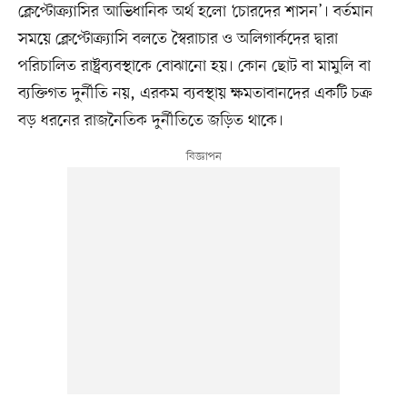
ক্লেপ্টোক্র্যাসির আভিধানিক অর্থ হলো ‘চোরদের শাসন’। বর্তমান
সময়ে ক্লেপ্টোক্র্যাসি বলতে স্বৈরাচার ও অলিগার্কদের দ্বারা
পরিচালিত রাষ্ট্রব্যবস্থাকে বোঝানো হয়। কোন ছোট বা মামুলি বা
ব্যক্তিগত দুর্নীতি নয়, এরকম ব্যবস্থায় ক্ষমতাবানদের একটি চক্র
বড় ধরনের রাজনৈতিক দুর্নীতিতে জড়িত থাকে।