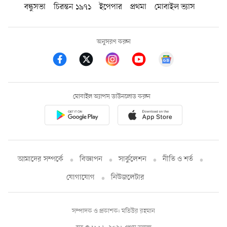
বন্ধুসভা
চিরন্তন ১৯৭১
ইপেপার
প্রথমা
মোবাইল ভ্যাস
অনুসরণ করুন
মোবাইল অ্যাপস ডাউনলোড করুন
আমাদের সম্পর্কে
বিজ্ঞাপন
সার্কুলেশন
নীতি ও শর্ত
যোগাযোগ
নিউজলেটার
সম্পাদক ও প্রকাশক: মতিউর রহমান