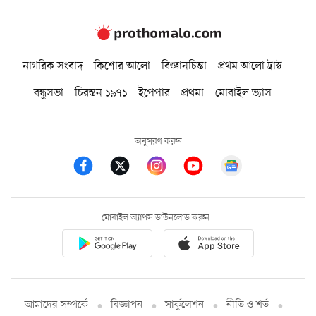
নাগরিক সংবাদ
কিশোর আলো
বিজ্ঞানচিন্তা
প্রথম আলো ট্রাস্ট
বন্ধুসভা
চিরন্তন ১৯৭১
ইপেপার
প্রথমা
মোবাইল ভ্যাস
অনুসরণ করুন
মোবাইল অ্যাপস ডাউনলোড করুন
আমাদের সম্পর্কে
বিজ্ঞাপন
সার্কুলেশন
নীতি ও শর্ত