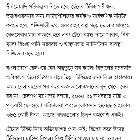
দীর্ঘমেয়াদি পরিকল্পনা নিতে হবে, ট্রেনের টিকিট পরীক্ষক,
তত্ত্বাবধায়কসহ অন্য দায়িত্বশীলদের কর্মকাণ্ড সার্বক্ষণিক মনিটর
করতে হবে, শক্তিশালী তথ্য সরবরাহব্যবস্থা গড়ে তোলার মাধ্যমে
রেলসেবার মান বাড়াতে হবে এবং ট্রেনে ন্যায্য দামে খাবার, বিনা
মূল্যে বিশুদ্ধ পানি সরবরাহ ও স্বাস্থ্যসম্মত স্যানিটেশন-ব্যবস্থা
নিশ্চিত করতে হবে।
বাংলাদেশে রেলওয়ে যেন অদ্ভুতুড়ে সব কালো বিড়ালের ঘরবসতি।
অধিকাংশ ট্রেনেই উপচে পড়া ভিড়। টিকিটের জন্য নিত্য হাহাকার।
অথচ রেল বছরের পর বছর বড়সড় লোকসানের বৃত্ত থেকে বের
হয় না। রেলপথ মন্ত্রণালয় বলছে, ২০২০-২১ অর্থবছরে যাত্রী ও
পণ্যবাহী ট্রেনগুলো পরিচালনা করতে লোকসান গুনেছে ১ হাজার
৩৮৫ কোটি টাকা। আগের বছরগুলোর চিত্রও কমবেশি একই।
ট্রেনের টিকিট নিয়ে অভিযোগের শেষ নেই; বিশেষ করে ঈদের
টিকিটের। চাহিদা বিপুল। কিন্তু টিকিট পাওয়া যায় না। রেলের