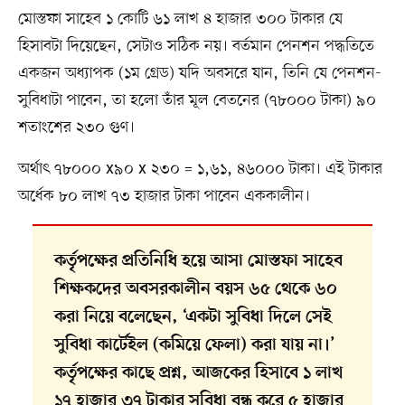
মোস্তফা সাহেব ১ কোটি ৬১ লাখ ৪ হাজার ৩০০ টাকার যে
হিসাবটা দিয়েছেন, সেটাও সঠিক নয়। বর্তমান পেনশন পদ্ধতিতে
একজন অধ্যাপক (১ম গ্রেড) ‍যদি অবসরে যান, তিনি যে পেনশন-
সুবিধাটা পাবেন, তা হলো তাঁর মূল বেতনের (৭৮০০০ টাকা) ৯০
শতাংশের ২৩০ গুণ।
অর্থাৎ ৭৮০০০ x৯০ x ২৩০ = ১,৬১, ৪৬০০০ টাকা। এই টাকার
অর্ধেক ৮০ লাখ ৭৩ হাজার টাকা পাবেন এককালীন।
কর্তৃপক্ষের প্রতিনিধি হয়ে আসা মোস্তফা সাহেব
শিক্ষকদের অবসরকালীন বয়স ৬৫ থেকে ৬০
করা নিয়ে বলেছেন, ‘একটা সুবিধা দিলে সেই
সুবিধা কার্টেইল (কমিয়ে ফেলা) করা যায় না।’
কর্তৃপক্ষের কাছে প্রশ্ন, আজকের হিসাবে ১ লাখ
১৭ হাজার ৩৭ টাকার সুবিধা বন্ধ করে ৫ হাজার