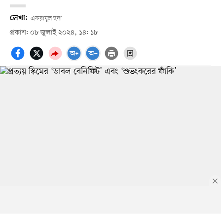
লেখা:
একরামুল হুদা
প্রকাশ: ০৮ জুলাই ২০২৪, ১৪: ১৮