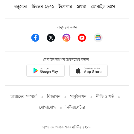
বন্ধুসভা
চিরন্তন ১৯৭১
ইপেপার
প্রথমা
মোবাইল ভ্যাস
অনুসরণ করুন
মোবাইল অ্যাপস ডাউনলোড করুন
আমাদের সম্পর্কে
বিজ্ঞাপন
সার্কুলেশন
নীতি ও শর্ত
যোগাযোগ
নিউজলেটার
সম্পাদক ও প্রকাশক: মতিউর রহমান