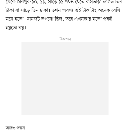
থেকে মিরপুর-১০, ১১, সাড়ে ১১ পর্যন্ত যেতে বাসভাড়া লাগত তিন
টাকা বা সাড়ে তিন টাকা। তখন অবশ্য এই টাকাটাই অনেক বেশি
মনে হতো। যানজট তখনো ছিল, তবে এখনকার মতো প্রকট
হয়তো নয়।
আরও পড়ুন