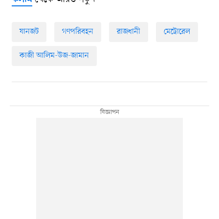
যানজট
গণপরিবহন
রাজধানী
মেট্রোরেল
কাজী আলিম-উজ-জামান