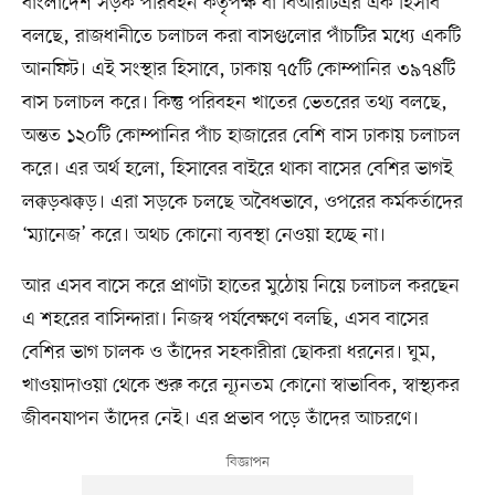
বাংলাদেশ সড়ক পরিবহন কর্তৃপক্ষ বা বিআরটিএর এক হিসাব
বলছে, রাজধানীতে চলাচল করা বাসগুলোর পাঁচটির মধ্যে একটি
আনফিট। এই সংস্থার হিসাবে, ঢাকায় ৭৫টি কোম্পানির ৩৯৭৪টি
বাস চলাচল করে। কিন্তু পরিবহন খাতের ভেতরের তথ্য বলছে,
অন্তত ১২০টি কোম্পানির পাঁচ হাজারের বেশি বাস ঢাকায় চলাচল
করে। এর অর্থ হলো, হিসাবের বাইরে থাকা বাসের বেশির ভাগই
লক্কড়ঝক্কড়। এরা সড়কে চলছে অবৈধভাবে, ওপরের কর্মকর্তাদের
‘ম্যানেজ’ করে। অথচ কোনো ব্যবস্থা নেওয়া হচ্ছে না।
আর এসব বাসে করে প্রাণটা হাতের মুঠোয় নিয়ে চলাচল করছেন
এ শহরের বাসিন্দারা। নিজস্ব পর্যবেক্ষণে বলছি, এসব বাসের
বেশির ভাগ চালক ও তাঁদের সহকারীরা ছোকরা ধরনের। ঘুম,
খাওয়াদাওয়া থেকে শুরু করে ন্যূনতম কোনো স্বাভাবিক, স্বাস্থ্যকর
জীবনযাপন তাঁদের নেই। এর প্রভাব পড়ে তাঁদের আচরণে।