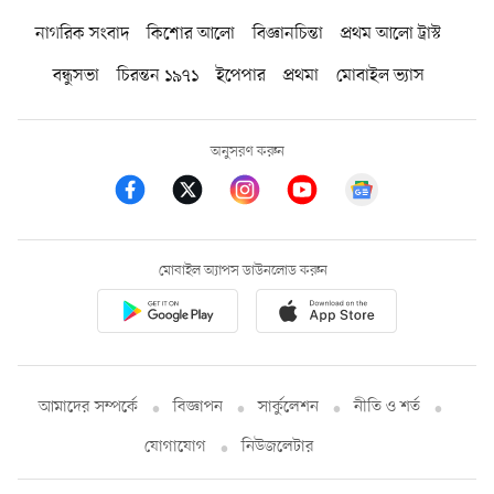
নাগরিক সংবাদ
কিশোর আলো
বিজ্ঞানচিন্তা
প্রথম আলো ট্রাস্ট
বন্ধুসভা
চিরন্তন ১৯৭১
ইপেপার
প্রথমা
মোবাইল ভ্যাস
অনুসরণ করুন
মোবাইল অ্যাপস ডাউনলোড করুন
আমাদের সম্পর্কে
বিজ্ঞাপন
সার্কুলেশন
নীতি ও শর্ত
যোগাযোগ
নিউজলেটার