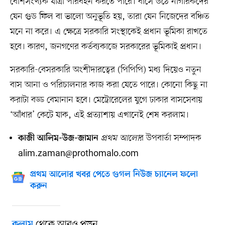
বেশিসংখ্যক যাত্রী পরিবহন করতে পারে। বাসে উঠে নাগরিকদের
যেন গুড ফিল বা ভালো অনুভূতি হয়, তারা যেন নিজেদের বঞ্চিত
মনে না করে। এ ক্ষেত্রে সরকারি সংস্থাকেই প্রধান ভূমিকা রাখতে
হবে। কারণ, জনগণের কর্তব্যকাজে সরকারের ভূমিকাই প্রধান।
সরকারি-বেসরকারি অংশীদারত্বের (পিপিপি) মধ্য দিয়েও নতুন
বাস আনা ও পরিচালনার কাজ করা যেতে পারে। কোনো কিছু না
করাটা বড্ড বেমানান হবে। মেট্রোরেলের যুগে ঢাকার বাসসেবায়
‘আঁধার’ কেটে যাক, এই প্রত্যাশায় এখানেই শেষ করলাম।
প্রথম আলো
র উপবার্তা সম্পাদক
কাজী আলিম-উজ-জামান
alim.zaman@prothomalo.com
প্রথম আলোর খবর পেতে গুগল নিউজ চ্যানেল ফলো
করুন
থেকে আরও পড়ুন
কলাম