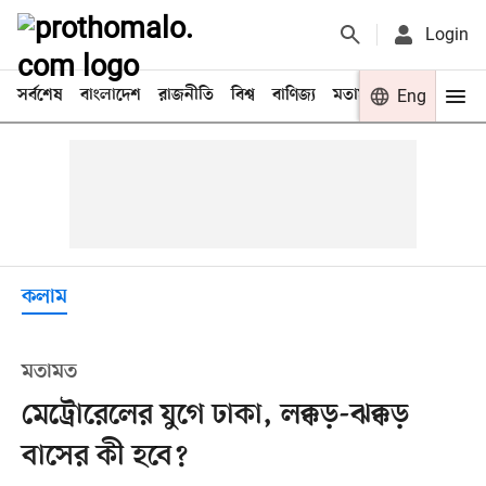
Login
সর্বশেষ
বাংলাদেশ
রাজনীতি
বিশ্ব
বাণিজ্য
মতামত
খেলা
Eng
বিনো
কলাম
মতামত
মেট্রোরেলের যুগে ঢাকা, লক্কড়-ঝক্কড়
বাসের কী হবে?