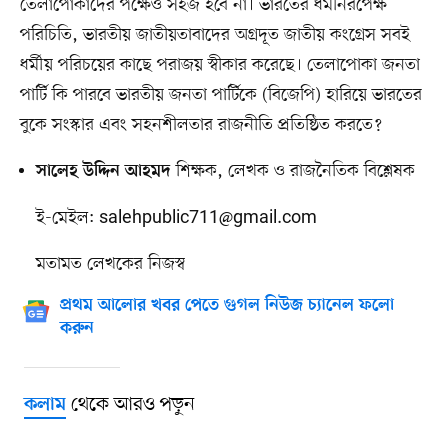
তেলাপোকাদের পক্ষেও সহজ হবে না। ভারতের ধর্মনিরপেক্ষ
পরিচিতি, ভারতীয় জাতীয়তাবাদের অগ্রদূত জাতীয় কংগ্রেস সবই
ধর্মীয় পরিচয়ের কাছে পরাজয় স্বীকার করেছে। তেলাপোকা জনতা
পার্টি কি পারবে ভারতীয় জনতা পার্টিকে (বিজেপি) হারিয়ে ভারতের
বুকে সংস্কার এবং সহনশীলতার রাজনীতি প্রতিষ্ঠিত করতে?
শিক্ষক, লেখক ও রাজনৈতিক বিশ্লেষক
সালেহ উদ্দিন আহমদ
ই-মেইল:
salehpublic711@gmail.com
মতামত লেখকের নিজস্ব
প্রথম আলোর খবর পেতে গুগল নিউজ চ্যানেল ফলো
করুন
থেকে আরও পড়ুন
কলাম