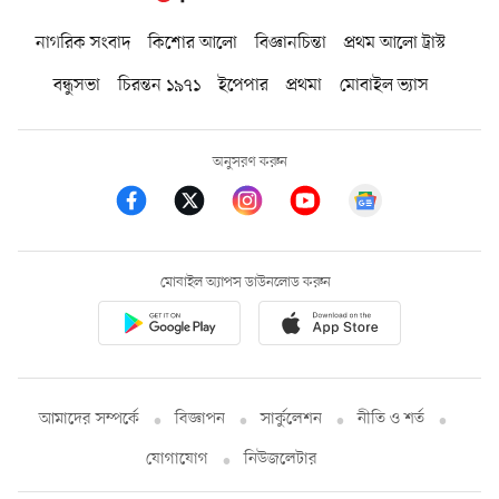
নাগরিক সংবাদ
কিশোর আলো
বিজ্ঞানচিন্তা
প্রথম আলো ট্রাস্ট
বন্ধুসভা
চিরন্তন ১৯৭১
ইপেপার
প্রথমা
মোবাইল ভ্যাস
অনুসরণ করুন
মোবাইল অ্যাপস ডাউনলোড করুন
আমাদের সম্পর্কে
বিজ্ঞাপন
সার্কুলেশন
নীতি ও শর্ত
যোগাযোগ
নিউজলেটার