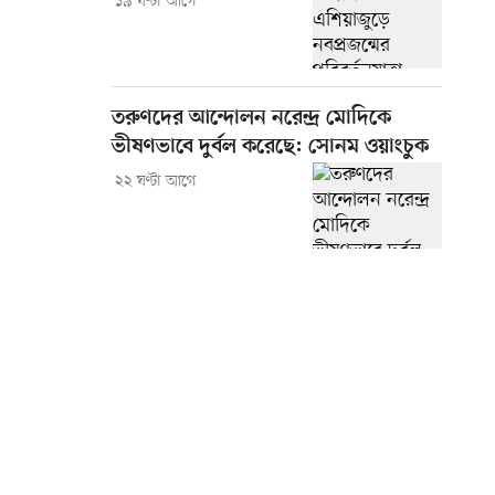
১৯ ঘণ্টা আগে
তরুণদের আন্দোলন নরেন্দ্র মোদিকে
ভীষণভাবে দুর্বল করেছে: সোনম ওয়াংচুক
২২ ঘণ্টা আগে