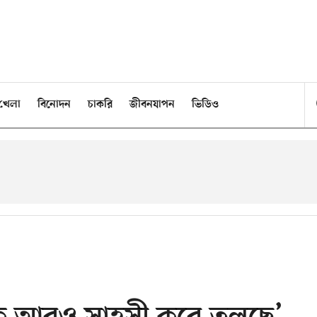
খেলা
বিনোদন
চাকরি
জীবনযাপন
ভিডিও