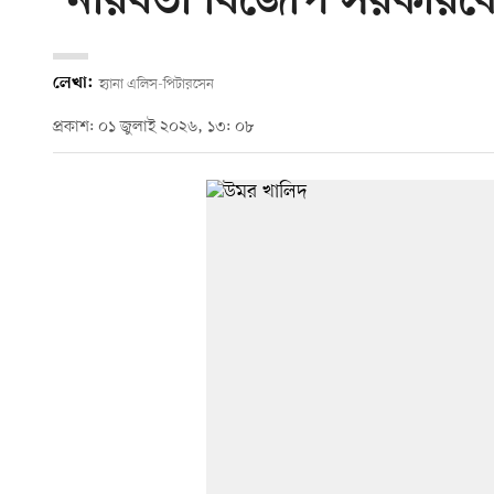
‘নীরবতা বিজেপি সরকারক
লেখা:
হ্যানা এলিস-পিটারসেন
প্রকাশ: ০১ জুলাই ২০২৬, ১৩: ০৮