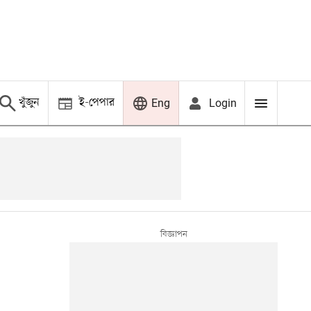
খুঁজুন
ই-পেপার
Login
Eng