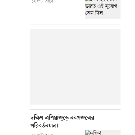
১২ ঘণ্টা আগে
দক্ষিণ এশিয়াজুড়ে নবপ্রজন্মের
পরিবর্তনযাত্রা