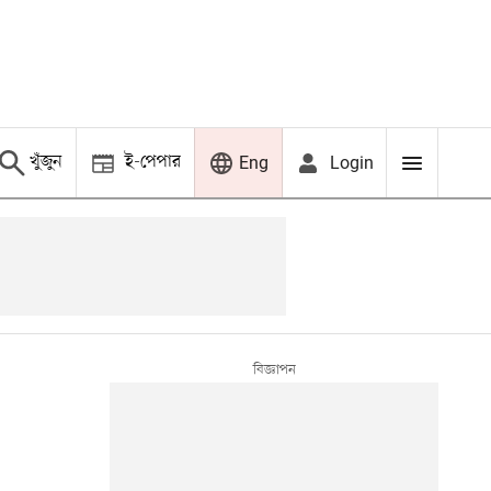
খুঁজুন
ই-পেপার
Login
Eng