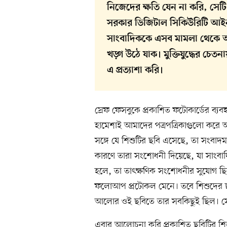
নিজেদের ক্ষতি যেন না করি, সে
সরকার ডিজিটাল সিকিউরিটি আই
সাংবাদিককে এসব মামলা থেকে অ
খড়্গ উঠে যাক। মুক্তিযুদ্ধের চে
এ প্রত্যাশা করি।
স্রেফ ফেসবুকে প্রকাশিত ফটোকার্ডের ব্যব
হামেশাই আমাদের পত্রপত্রিকাগুলো করে 
সঙ্গে যে শিশুটির ছবি এসেছে, তা সংবা
কারণে তারা সংশোধনী দিয়েছে, যা সাংবা
হলে, তা তাৎক্ষণিক সংশোধনীর সুযোগ ছিল
ফলোআপ প্রটোকল মেনে। তবে শিশুদের ছব
আলোর ওই ছবিতে তার সবকিছুই ছিল। স
এবার আলোচনা করি প্রকাশিত ছবিটির শিশু