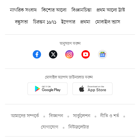
নাগরিক সংবাদ
কিশোর আলো
বিজ্ঞানচিন্তা
প্রথম আলো ট্রাস্ট
বন্ধুসভা
চিরন্তন ১৯৭১
ইপেপার
প্রথমা
মোবাইল ভ্যাস
অনুসরণ করুন
মোবাইল অ্যাপস ডাউনলোড করুন
আমাদের সম্পর্কে
বিজ্ঞাপন
সার্কুলেশন
নীতি ও শর্ত
যোগাযোগ
নিউজলেটার