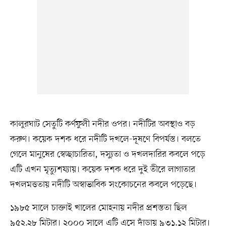
কালুরঘাট সেতুটি কর্ণফুলী নদীর ওপর। নদীটির অবস্থাও বড়
করুণ। কয়েক দশক ধরে নদীটি দখলে-দূষণে বিপর্যস্ত। বলতে
গেলে মানুষের স্বেচ্ছাচারিতা, দস্যুতা ও দখলদারির কবলে পড়ে
এটি এখন মৃত্যুশয্যায়। কয়েক দশক ধরে দুই তীরে লাগাতার
দখলমত্ততায় নদীটি অস্বাভাবিক সংকোচনের কবলে পড়েছে।
১৯৮৫ সালে চাক্তাই খালের মোহনায় নদীর প্রশস্ততা ছিল
৯৫২.২৮ মিটার। ২০০০ সালে এটি এসে দাঁড়ায় ৯৩১.১২ মিটার।