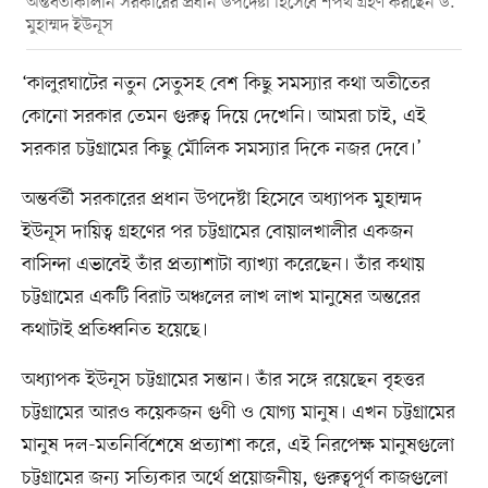
অন্তর্বর্তীকালীন সরকারের প্রধান উপদেষ্টা হিসেবে শপথ গ্রহণ করছেন ড.
মুহাম্মদ ইউনূস
‘কালুরঘাটের নতুন সেতুসহ বেশ কিছু সমস্যার কথা অতীতের
কোনো সরকার তেমন গুরুত্ব দিয়ে দেখেনি। আমরা চাই, এই
সরকার চট্টগ্রামের কিছু মৌলিক সমস্যার দিকে নজর দেবে।’
অন্তর্বর্তী সরকারের প্রধান উপদেষ্টা হিসেবে অধ্যাপক মুহাম্মদ
ইউনূস দায়িত্ব গ্রহণের পর চট্টগ্রামের বোয়ালখালীর একজন
বাসিন্দা এভাবেই তাঁর প্রত্যাশাটা ব্যাখ্যা করেছেন। তাঁর কথায়
চট্টগ্রামের একটি বিরাট অঞ্চলের লাখ লাখ মানুষের অন্তরের
কথাটাই প্রতিধ্বনিত হয়েছে।
অধ্যাপক ইউনূস চট্টগ্রামের সন্তান। তাঁর সঙ্গে রয়েছেন বৃহত্তর
চট্টগ্রামের আরও কয়েকজন গুণী ও যোগ্য মানুষ। এখন চট্টগ্রামের
মানুষ দল-মতনির্বিশেষে প্রত্যাশা করে, এই নিরপেক্ষ মানুষগুলো
চট্টগ্রামের জন্য সত্যিকার অর্থে প্রয়োজনীয়, গুরুত্বপূর্ণ কাজগুলো