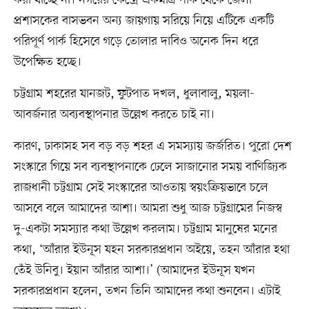
করা যাচ্ছে না। নগরের কেন্দ্রে একমাত্র পার্ক থেকে জেলা
প্রশাসকের বাসভবন অন্য জায়গায় সরিয়ে নিয়ে এটিকে একটি
পরিপূর্ণ পার্ক হিসেবে গড়ে তোলার দাবিও অনেক দিন ধরে
উপেক্ষিত হচ্ছে।
চট্টগ্রাম শহরের যানজট, ফুটপাত দখল, ধুলাবালু, ময়লা-
আবর্জনার অব্যবস্থাপনার উল্লেখ করতে চাই না।
কারণ, ঢাকাসহ সব বড় বড় শহর এ সমস্যায় জর্জরিত। পুরো দেশ
সংস্কারে গিয়ে সব ব্যবস্থাপনাকে ঢেলে সাজানোর সময় বাণিজ্যিক
রাজধানী চট্টগ্রাম সেই সংস্কারের আওতায় স্বয়ংক্রিয়ভাবে চলে
আসবে বলে আমাদের আশা। আমরা শুধু আজ চট্টগ্রামের নিজস্ব
দু-একটা সমস্যার কথা উল্লেখ করলাম। চট্টগ্রাম মানুষের মনের
কথা, ‘আঁরার ইউনূস যহন সরকারপ্রধান অইয়ে, তহন আঁরার হথা
তেঁই উনিবু। ইয়ান আঁরার আশা।’ (আমাদের ইউনূস যখন
সরকারপ্রধান হলেন, তখন তিনি আমাদের কথা শুনবেন। এটাই