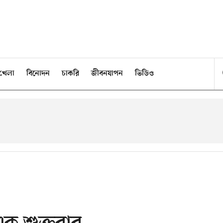
খেলা
বিনোদন
চাকরি
জীবনযাপন
ভিডিও