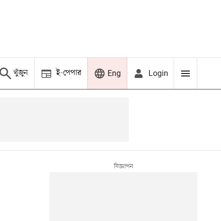
খুঁজুন
ই-পেপার
Login
Eng