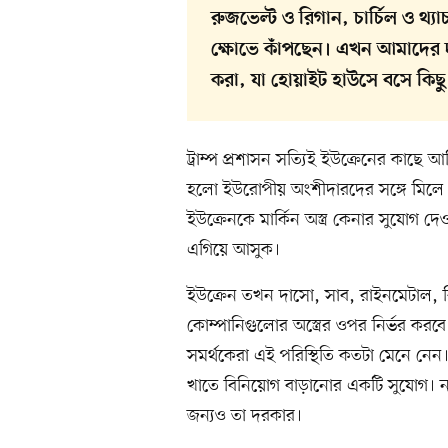
রুজভেল্ট ও রিগান, চার্চিল ও 
ক্ষোভে কাঁপছেন। এখন আমাদের দা
করা, যা হোয়াইট হাউসে বসে কিছু স
ট্রাম্প প্রশাসন সত্যিই ইউক্রেনের কাছে 
হলো ইউরোপীয় অংশীদারদের সঙ্গে মিলে 
ইউক্রেনকে মার্কিন অস্ত্র কেনার সুযোগ দে
এগিয়ে আসুক।
ইউক্রেন তখন দাসো, সাব, রাইনমেটাল, ব
কোম্পানিগুলোর অস্ত্রের ওপর নির্ভর করবে।
সমর্থকেরা এই পরিস্থিতি কতটা মেনে নেন।
খাতে বিনিয়োগ বাড়ানোর একটি সুযোগ। ন্
জন্যও তা দরকার।