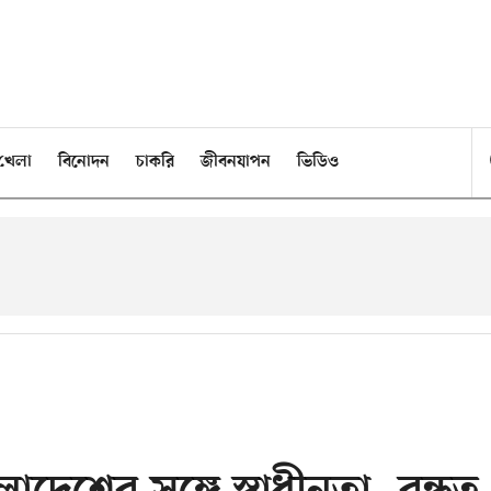
খেলা
বিনোদন
চাকরি
জীবনযাপন
ভিডিও