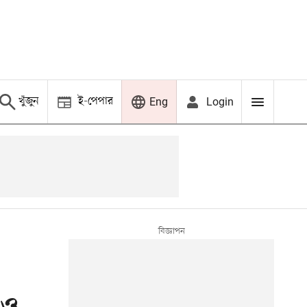
খুঁজুন
ই-পেপার
Login
Eng