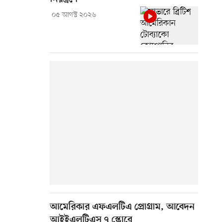
০৫ আগস্ট ২০২৬
আমেরিকার এফএলটিএ প্রোগ্রাম, আবেদন
আইইএলটিএস ৭ স্কোরে