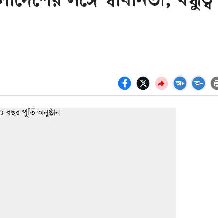
শের সঙ্গে স্বাধীনতা, বন্ধুত্ব