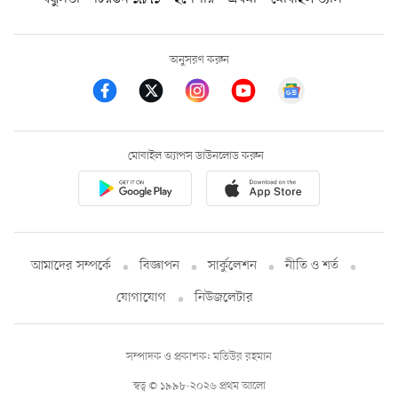
অনুসরণ করুন
মোবাইল অ্যাপস ডাউনলোড করুন
আমাদের সম্পর্কে
বিজ্ঞাপন
সার্কুলেশন
নীতি ও শর্ত
যোগাযোগ
নিউজলেটার
সম্পাদক ও প্রকাশক: মতিউর রহমান
স্বত্ব © ১৯৯৮-২০২৬ প্রথম আলো