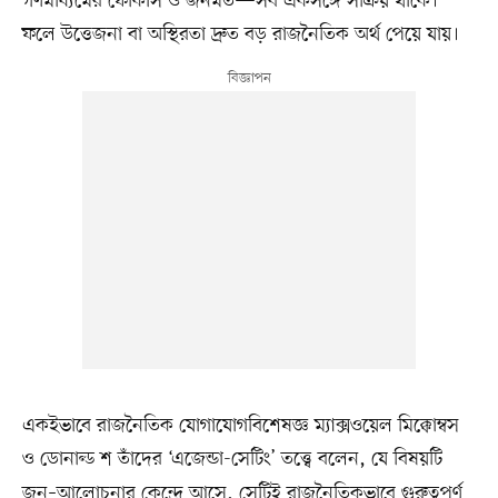
গণমাধ্যমের ফোকাস ও জনমত—সব একসঙ্গে সক্রিয় থাকে।
ফলে উত্তেজনা বা অস্থিরতা দ্রুত বড় রাজনৈতিক অর্থ পেয়ে যায়।
একইভাবে রাজনৈতিক যোগাযোগবিশেষজ্ঞ ম্যাক্সওয়েল মিক্কোম্বস
ও ডোনাল্ড
শ তাঁদের ‘এজেন্ডা-সেটিং’ তত্ত্বে বলেন, যে বিষয়টি
জন–আলোচনার কেন্দ্রে আসে, সেটিই রাজনৈতিকভাবে গুরুত্বপূর্ণ