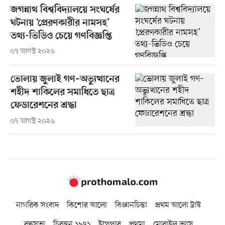
জগন্নাথ বিশ্ববিদ্যালয়ে সংঘর্ষের
ঘটনায় ‘প্রেরণকারীর নামসহ’
তথ্য-ভিডিও চেয়ে গণবিজ্ঞপ্তি
০৭ আগস্ট ২০২৬
ভোলায় জুলাই গণ–অভ্যুত্থানের
শহীদ শাকিলের সমাধিতে ছাত্র
ফেডারেশনের শ্রদ্ধা
০৭ আগস্ট ২০২৬
নাগরিক সংবাদ
কিশোর আলো
বিজ্ঞানচিন্তা
প্রথম আলো ট্রাস্ট
বন্ধুসভা
চিরন্তন ১৯৭১
ইপেপার
প্রথমা
মোবাইল ভ্যাস