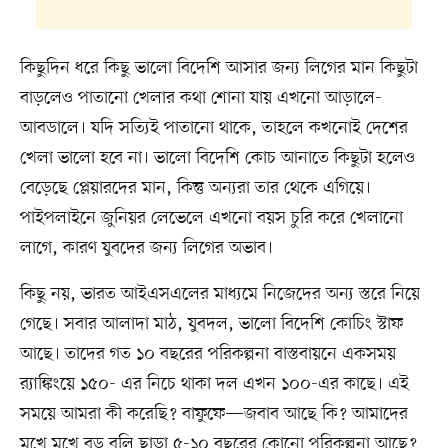
কিছুদিন ধরে কিছু ভালো বিদেশি আসার জন্য লিগের মান কিছুটা
বাড়লেও পাতানো খেলার কথা শোনা যায় এখনো আড়ালে-
আবডালে। যদি সত্যিই পাতানো থাকে, তাহলে কখনোই দেশের
খেলা ভালো হবে না। ভালো বিদেশি কোচ আনাতে কিছুটা হলেও
বেড়েছে প্লেয়ারদের মান, কিন্তু অন্যরা তার থেকে এগিয়ে।
পাইপলাইনে জুনিয়র লেভেলে এখনো বয়স চুরি করে খেলানো
লাগে, কারণ যুবদের জন্য লিগের অভাব।
কিছু নয়, ভারত আইএসএলের মাধ্যমে নিজেদের অন্য স্তরে নিয়ে
গেছে। সবার আলাদা মাঠ, যুবদল, ভালো বিদেশি কোচিং স্টাফ
আছে। তাদের গত ১০ বছরের পরিকল্পনা বাস্তবায়নে একসময়
র‍্যাঙ্কিংয়ে ১৫০- এর নিচে থাকা দল এখন ১০০-এর কাছে। এই
সময়ে আমরা কী করেছি? বাফুফে—জবাব আছে কি? আমাদের
মুখে মুখে বড় বুলি ছাড়া ৫-১০ বছরের কোনো পরিকল্পনা আছে?