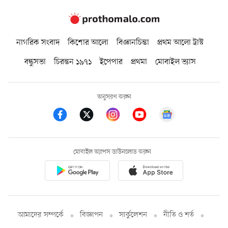
নাগরিক সংবাদ
কিশোর আলো
বিজ্ঞানচিন্তা
প্রথম আলো ট্রাস্ট
বন্ধুসভা
চিরন্তন ১৯৭১
ইপেপার
প্রথমা
মোবাইল ভ্যাস
অনুসরণ করুন
মোবাইল অ্যাপস ডাউনলোড করুন
আমাদের সম্পর্কে
বিজ্ঞাপন
সার্কুলেশন
নীতি ও শর্ত