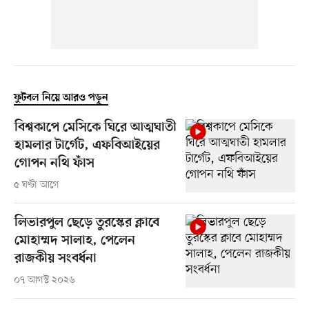
ফুটবল নিয়ে আরও পড়ুন
বিশ্বকাপে মেসিকে ঘিরে আত্মঘাতী
হামলার টার্গেট, এফবিআইয়ের
গোপন নথি ফাঁস
৫ ঘণ্টা আগে
লিভারপুল ছেড়ে তুরস্কের ক্লাবে
মোহাম্মদ সালাহ, পেলেন
রাজকীয় সংবর্ধনা
০৭ আগস্ট ২০২৬