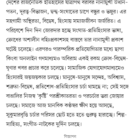
দেশের রাজনৈতিক ইতিহাসের যাত্রাপথ বরাবর নানামুখী উত্থান–
পতন, দূরত্ব-বিভাজন, দ্বন্দ্ব-সংঘাতের চাপে বন্ধুর ও ভঙ্গুর। এর
সহগামী অস্থিরতা, বিদ্বেষ, হিংসায় সমাজজীবন জর্জরিত। এ
পরিবেশে দিন দিন জোরদার হচ্ছে সংঘাত-প্রতিহিংসার ভাষা,
ক্রোধের অশালীন বহিঃপ্রকাশসহ বাস্তবে তার নানামুখী প্রকাশ
ঘটেই চলেছে। এরপরও পারস্পরিক প্রতিযোগিতার মধ্যে ছাপা
কিংবা অনলাইন গণমাধ্যমও অবিরাম একই রকম ক্রোধ-বিদ্বেষ-
ঘৃণার খবর প্রচার করে চলেছে। সামাজিক যোগাযোগমাধ্যমেও
হিংসারই জয়জয়কার চলছে। মানুষে–মানুষে সন্দেহ, অবিশ্বাস,
শত্রুতা-বিদ্বেষ, প্রতিশোধ-প্রতিহিংসার চর্চা থামছে না; সেই সঙ্গে
বাঙালির নিজস্ব ‘কৃষ্টি’ পরশ্রীকাতরতা ও পরচর্চার ভরা জোয়ার
চলছে। সমাজে আজ মানবিক কণ্ঠস্বর ক্ষীণ হয়ে আসছে,
সুকুমারবৃত্তি চর্চার পরিসর ছোট হতে হতে গুরুত্ব হারাচ্ছে। শিল্প-
সাহিত্য, সংগীত-নাটকের দুর্দিন চলছে।