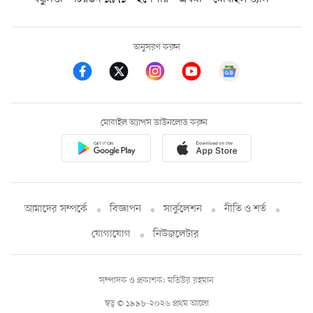
অনুসরণ করুন
মোবাইল অ্যাপস ডাউনলোড করুন
আমাদের সম্পর্কে
বিজ্ঞাপন
সার্কুলেশন
নীতি ও শর্ত
যোগাযোগ
নিউজলেটার
সম্পাদক ও প্রকাশক: মতিউর রহমান
স্বত্ব © ১৯৯৮-২০২৬ প্রথম আলো