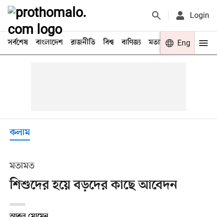
Login
সর্বশেষ
বাংলাদেশ
রাজনীতি
বিশ্ব
বাণিজ্য
মতামত
খেলা
Eng
বিনো
কলাম
মতামত
শিশুদের হয়ে বড়দের কাছে আবেদন
আবুল মোমেন