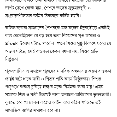
জিঘাংসাতেই সংঘাতের মীমাংসা খুঁজছে। মানুষের ভোগবাসনার
দাপট দেখে বোঝা যায়, শৈশবে তাদের সুকুমারবৃত্তি ও
সংবেদনশীলতার জমিন ঠিকভাবে কর্ষিত হয়নি।
অভিভাবকেরা সন্তানদের শৈশবকে ফলাফলের ইঁদুরদৌড়ে এতটাই
ব্যস্ত রেখেছিলেন যে বড় হয়ে তারা নিজেদের সুপ্ত ক্ষমতা ও
প্রতিভার উন্মেষ ঘটাতে পারেনি। ফলে শিশুর সুষ্ঠু বিকাশে যত্নের যে
অভাব ঘটছে, সেই বাস্তবতা কেবল বঞ্চনা নয়, শিশুর প্রতি
নিষ্ঠুরতা।
পুরুষশাসিত এ সমাজে পুরুষের মানবিক অক্ষমতার করুণ বাস্তবতা
প্রায়ই ঘটে থাকে নারী ও শিশুর প্রতি কদর্য নিষ্ঠুরতায়। শিশুর
পায়ুপথে বাতাস ঢুকিয়ে হত্যার মতো নির্মমতা ভাবা যায়! এমন
সমাজে শিশু ও নারী উভয়েই নানা অনাচার-অবিচারের ভুক্তভোগী।
বুঝতে হবে যে কেবল কঠোর আইন আর কঠিন শাস্তিতে এই
সামাজিক ব্যাধির সমাধান হবে না।