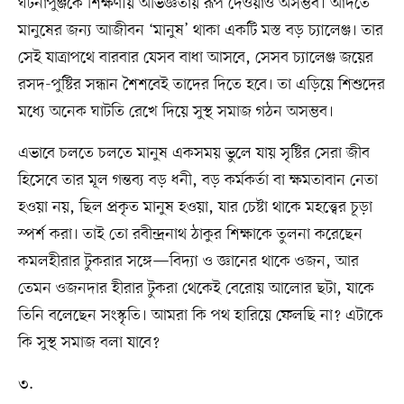
ঘটনাপুঞ্জকে শিক্ষণীয় অভিজ্ঞতায় রূপ দেওয়াও অসম্ভব। আদতে
মানুষের জন্য আজীবন ‘মানুষ’ থাকা একটি মস্ত বড় চ্যালেঞ্জ। তার
সেই যাত্রাপথে বারবার যেসব বাধা আসবে, সেসব চ্যালেঞ্জ জয়ের
রসদ-পুষ্টির সন্ধান শৈশবেই তাদের দিতে হবে। তা এড়িয়ে শিশুদের
মধ্যে অনেক ঘাটতি রেখে দিয়ে সুস্থ সমাজ গঠন অসম্ভব।
এভাবে চলতে চলতে মানুষ একসময় ভুলে যায় সৃষ্টির সেরা জীব
হিসেবে তার মূল গন্তব্য বড় ধনী, বড় কর্মকর্তা বা ক্ষমতাবান নেতা
হওয়া নয়, ছিল প্রকৃত মানুষ হওয়া, যার চেষ্টা থাকে মহত্ত্বের চূড়া
স্পর্শ করা। তাই তো রবীন্দ্রনাথ ঠাকুর শিক্ষাকে তুলনা করেছেন
কমলহীরার টুকরার সঙ্গে—বিদ্যা ও জ্ঞানের থাকে ওজন, আর
তেমন ওজনদার হীরার টুকরা থেকেই বেরোয় আলোর ছটা, যাকে
তিনি বলেছেন সংস্কৃতি। আমরা কি পথ হারিয়ে ফেলছি না? এটাকে
কি সুস্থ সমাজ বলা যাবে?
৩.