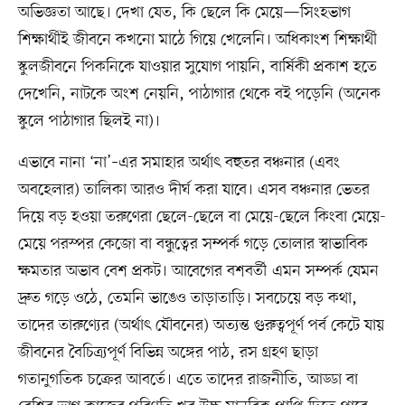
অভিজ্ঞতা আছে। দেখা যেত, কি ছেলে কি মেয়ে—সিংহভাগ
শিক্ষার্থীই জীবনে কখনো মাঠে গিয়ে খেলেনি। অধিকাংশ শিক্ষার্থী
স্কুলজীবনে পিকনিকে যাওয়ার সুযোগ পায়নি, বার্ষিকী প্রকাশ হতে
দেখেনি, নাটকে অংশ নেয়নি, পাঠাগার থেকে বই পড়েনি (অনেক
স্কুলে পাঠাগার ছিলই না)।
এভাবে নানা ‘না’–এর সমাহার অর্থাৎ বহুতর বঞ্চনার (এবং
অবহেলার) তালিকা আরও দীর্ঘ করা যাবে। এসব বঞ্চনার ভেতর
দিয়ে বড় হওয়া তরুণেরা ছেলে-ছেলে বা মেয়ে-ছেলে কিংবা মেয়ে-
মেয়ে পরস্পর কেজো বা বন্ধুত্বের সম্পর্ক গড়ে তোলার স্বাভাবিক
ক্ষমতার অভাব বেশ প্রকট। আবেগের বশবর্তী এমন সম্পর্ক যেমন
দ্রুত গড়ে ওঠে, তেমনি ভাঙেও তাড়াতাড়ি। সবচেয়ে বড় কথা,
তাদের তারুণ্যের (অর্থাৎ যৌবনের) অত্যন্ত গুরুত্বপূর্ণ পর্ব কেটে যায়
জীবনের বৈচিত্র্যপূর্ণ বিভিন্ন অঙ্গের পাঠ, রস গ্রহণ ছাড়া
গতানুগতিক চক্রের আবর্তে। এতে তাদের রাজনীতি, আড্ডা বা