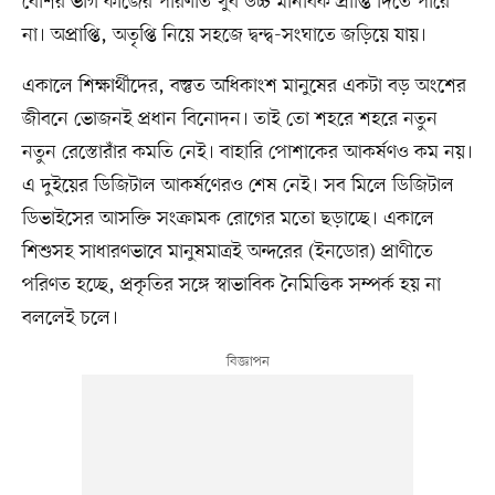
বেশির ভাগ কাজের পরিণতি খুব উচ্চ মানবিক প্রাপ্তি দিতে পারে
না। অপ্রাপ্তি, অতৃপ্তি নিয়ে সহজে দ্বন্দ্ব-সংঘাতে জড়িয়ে যায়।
একালে শিক্ষার্থীদের, বস্তুত অধিকাংশ মানুষের একটা বড় অংশের
জীবনে ভোজনই প্রধান বিনোদন। তাই তো শহরে শহরে নতুন
নতুন রেস্তোরাঁর কমতি নেই। বাহারি পোশাকের আকর্ষণও কম নয়।
এ দুইয়ের ডিজিটাল আকর্ষণেরও শেষ নেই। সব মিলে ডিজিটাল
ডিভাইসের আসক্তি সংক্রামক রোগের মতো ছড়াচ্ছে। একালে
শিশুসহ সাধারণভাবে মানুষমাত্রই অন্দরের (ইনডোর) প্রাণীতে
পরিণত হচ্ছে, প্রকৃতির সঙ্গে স্বাভাবিক নৈমিত্তিক সম্পর্ক হয় না
বললেই চলে।