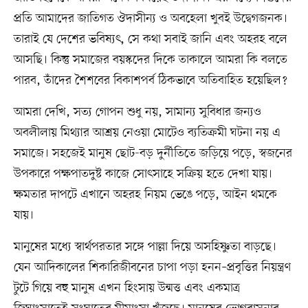
প্রতি আমাদের জাতিগত ঔদাসীন্য ও অবহেলা খুবই উদ্বেগজনক।
তারাই যে দেশের ভবিষ্যৎ, সে কথা সবাই জানি এবং অহরহ বলে
আসছি। কিন্তু সমাজের বয়স্কদের দিকে তাকালে আমরা কি বলতে
পারব, তাঁদের শৈশবের বিকাশপর্ব ঠিকভাবে অতিবাহিত হয়েছিল?
আমরা দেখি, সত্য গোপন শুধু নয়, সামান্য সুবিধার জন্যও
অবলীলায় মিথ্যার আশ্রয় নেওয়া মোটেও ব্যতিক্রমী ঘটনা নয় এ
সমাজে। সহজেই মানুষ ছোট-বড় দুর্নীতিতে জড়িয়ে পড়ে, স্বজনের
উপকারে পক্ষপাতদুষ্ট কাজে সোৎসাহে সক্রিয় হতে দেখা যায়।
ক্ষমতার দাপটে এখানে অহরহ নিয়ম ভেঙে পড়ে, আইন থমকে
যায়।
মানুষের মধ্যে স্বার্থপরতার সঙ্গে পাল্লা দিয়ে অসহিষ্ণুতা বাড়ছে।
যেন আদিকালের শিকারিজীবনের চাপা পড়া হনন–প্রবৃত্তির নিয়ন্ত্রণ
টুটে গিয়ে বহু মানুষ এখন হিংসায় উন্মত্ত এবং একমাত্র