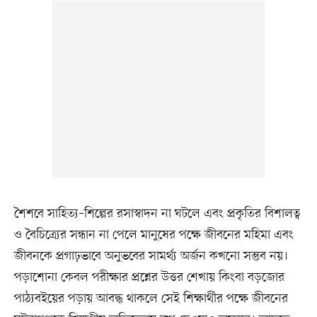
শৈশবে সাহিত্য–শিল্পের রসাস্বাদন না ঘটলে এবং প্রকৃতির বিশালত্ব
ও বৈচিত্র্যের সন্ধান না পেলে মানুষের পক্ষে জীবনের মহিমা এবং
জীবনকে প্রগাঢ়ভাবে অনুভবের সামর্থ্য অর্জন কখনো সম্ভব নয়।
পড়াশোনা কেবল পরীক্ষার প্রশ্নের উত্তর শেখায় কিংবা বড়জোর
পাঠ্যবইয়ের পড়ায় আবদ্ধ থাকলে সেই শিক্ষার্থীর পক্ষে জীবনের