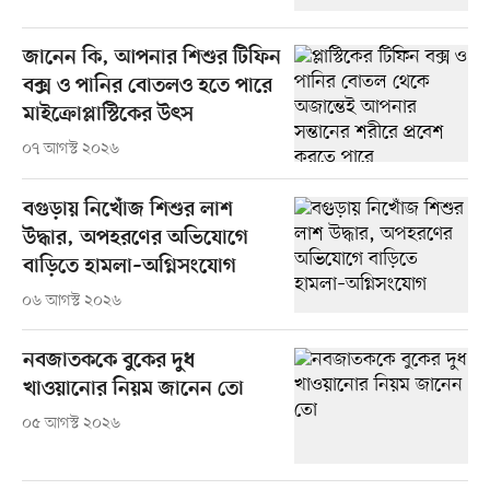
জানেন কি, আপনার শিশুর টিফিন
বক্স ও পানির বোতলও হতে পারে
মাইক্রোপ্লাস্টিকের উৎস
০৭ আগস্ট ২০২৬
বগুড়ায় নিখোঁজ শিশুর লাশ
উদ্ধার, অপহরণের অভিযোগে
বাড়িতে হামলা–অগ্নিসংযোগ
০৬ আগস্ট ২০২৬
নবজাতককে বুকের দুধ
খাওয়ানোর নিয়ম জানেন তো
০৫ আগস্ট ২০২৬