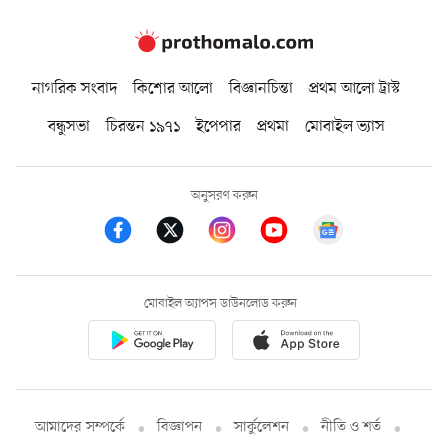
নাগরিক সংবাদ
কিশোর আলো
বিজ্ঞানচিন্তা
প্রথম আলো ট্রাস্ট
বন্ধুসভা
চিরন্তন ১৯৭১
ইপেপার
প্রথমা
মোবাইল ভ্যাস
অনুসরণ করুন
মোবাইল অ্যাপস ডাউনলোড করুন
আমাদের সম্পর্কে
বিজ্ঞাপন
সার্কুলেশন
নীতি ও শর্ত