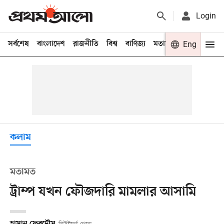
Login
সর্বশেষ
বাংলাদেশ
রাজনীতি
বিশ্ব
বাণিজ্য
মতামত
খেলা
Eng
বিনো
কলাম
মতামত
ট্রাম্প যখন ফৌজদারি মামলার আসামি
হাসান ফেরদৌস