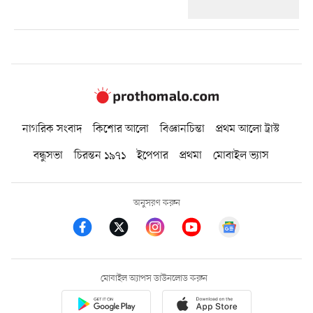
নাগরিক সংবাদ
কিশোর আলো
বিজ্ঞানচিন্তা
প্রথম আলো ট্রাস্ট
বন্ধুসভা
চিরন্তন ১৯৭১
ইপেপার
প্রথমা
মোবাইল ভ্যাস
অনুসরণ করুন
মোবাইল অ্যাপস ডাউনলোড করুন