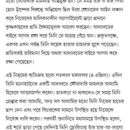
মতো ফৌজদারি মামলায় অভিযুক্ত হন। সে সময় তাঁর ও তাঁর পিতা
ফ্রেড ট্রাম্পের বিরুদ্ধে অভিযোগ ছিল তাঁরা ফেডারেল আইন লঙ্ঘন
করে নিজেদের মালিকানাধীন অ্যাপার্টমেন্টে ভাড়া প্রদানে
কৃষ্ণকায়দের প্রতি বৈষম্যমূলক আচরণ করছেন। আদালতের
বাইরে আপস রফা করে তিনি সে যাত্রায় বেঁচে যান। প্রকৃতপক্ষে,
এরপর এখন পর্যন্ত তিনি কয়েক হাজার মামলার মুখে পড়েছেন।
প্রতিবারই জরিমানা দিয়ে অথবা আদালতের বাইরে আপস করে
রক্ষা পেয়েছেন।
এই নিয়মের ব্যতিক্রম হলো গতকাল মঙ্গলবার (৪ এপ্রিল)। এদিন
তিনি ম্যানহাটনের একটি আদালতে ফৌজদারি মামলার আসামি
হিসেবে আত্মসমর্পণ করেন। হাতকড়া না থাকলেও সে সময় তিনি
গ্রেপ্তার করা আসামি, অন্য সব আসামির মতো তিনি নিজের হাতের
ছাপ দেন এবং পরে বিচারকের সামনে উপস্থিত হয়ে নিজেকে
নির্দোষ দাবি করেন। পরবর্তী শুনানিতে যথাসময়ে উপস্থিত হবেন,
এই শর্তে ছাড়া পেয়ে সেদিনই তিনি ফ্লোরিডায় তাঁর মার-আ-লাগো