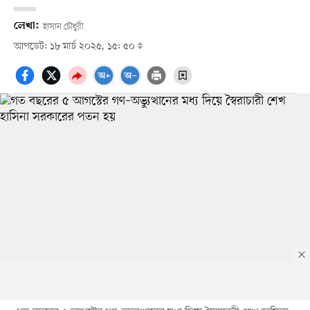
লেখা:
হাসান চৌধুরী
আপডেট: ১৮ মার্চ ২০২৫, ১৫: ৫০