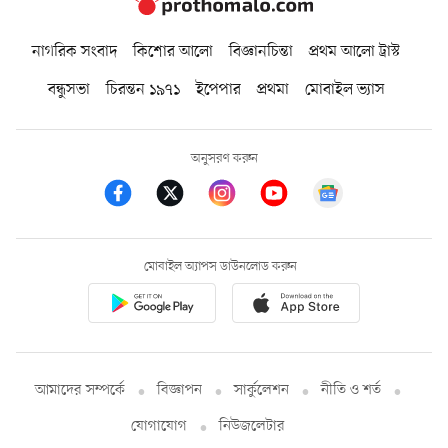
নাগরিক সংবাদ
কিশোর আলো
বিজ্ঞানচিন্তা
প্রথম আলো ট্রাস্ট
বন্ধুসভা
চিরন্তন ১৯৭১
ইপেপার
প্রথমা
মোবাইল ভ্যাস
অনুসরণ করুন
মোবাইল অ্যাপস ডাউনলোড করুন
আমাদের সম্পর্কে
বিজ্ঞাপন
সার্কুলেশন
নীতি ও শর্ত
যোগাযোগ
নিউজলেটার