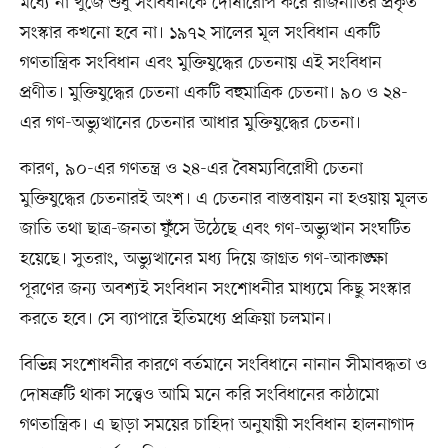
মধ্যে না খুঁজে শুধু সংবিধানকে দোষারোপ করে রাজনীতির প্রকৃত
সংস্কার কখনো হবে না। ১৯৭২ সালের মূল সংবিধান একটি
গণতান্ত্রিক সংবিধান এবং মুক্তিযুদ্ধের চেতনায় এই সংবিধান
প্রণীত। মুক্তিযুদ্ধের চেতনা একটি বহুমাত্রিক চেতনা। ৯০ ও ২৪-
এর গণ-অভ্যুত্থানের চেতনার আধার মুক্তিযুদ্ধের চেতনা।
কারণ, ৯০-এর গণতন্ত্র ও ২৪-এর বৈষম্যবিরোধী চেতনা
মুক্তিযুদ্ধের চেতনারই অংশ। এ চেতনার বাস্তবায়ন না হওয়ায় মূলত
জাতি তথা ছাত্র-জনতা ফুঁসে উঠেছে এবং গণ-অভ্যুত্থান সংঘটিত
হয়েছে। সুতরাং, অভ্যুত্থানের মধ্য দিয়ে জাগ্রত গণ-আকাঙ্ক্ষা
পূরণের জন্য অবশ্যই সংবিধান সংশোধনীর মাধ্যমে কিছু সংস্কার
করতে হবে। সে ব্যাপারে ইতিমধ্যে প্রক্রিয়া চলমান।
বিভিন্ন সংশোধনীর কারণে বর্তমানে সংবিধানে নানান সীমাবদ্ধতা ও
দোষত্রুটি থাকা সত্ত্বেও আমি মনে করি সংবিধানের কাঠামো
গণতান্ত্রিক। এ ছাড়া সময়ের চাহিদা অনুযায়ী সংবিধান হালনাগাদ