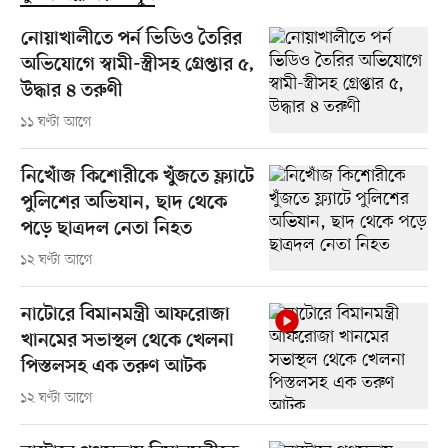
নোয়াখালীতে পর্ন ভিডিও তৈরির
অভিযোগে স্বামী-স্ত্রীসহ গ্রেপ্তার ৫,
উদ্ধার ৪ তরুণী
১১ ঘণ্টা আগে
নিখোঁজ কিশোরীকে খুঁজতে ফ্ল্যাটে
পুলিশের অভিযান, ছাদ থেকে
পড়ে ছাত্রদল নেতা নিহত
১২ ঘণ্টা আগে
নাটোরে বিমানমন্ত্রী আফরোজা
খানমের সভাস্থল থেকে খেলনা
পিস্তলসহ এক তরুণ আটক
১২ ঘণ্টা আগে