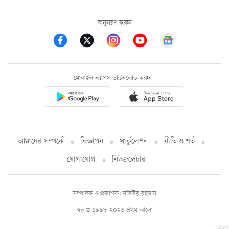
অনুসরণ করুন
মোবাইল অ্যাপস ডাউনলোড করুন
আমাদের সম্পর্কে
বিজ্ঞাপন
সার্কুলেশন
নীতি ও শর্ত
যোগাযোগ
নিউজলেটার
সম্পাদক ও প্রকাশক: মতিউর রহমান
স্বত্ব © ১৯৯৮-২০২৬ প্রথম আলো